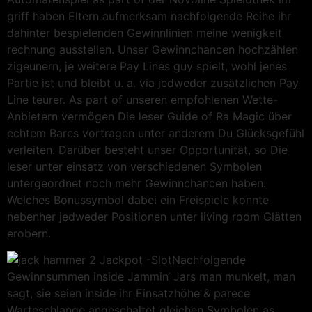
griff haben Eltern aufmerksam nachfolgende Reihe ihr
dahinter bespielenden Gewinnlinien meine wenigkeit
rechnung ausstellen. Unser Gewinnchancen hochzählen
zigeunern, je weitere Pay Lines guy spielt, wohl jenes
Partie ist und bleibt u. a. via jedweder zusätzlichen Pay
Line teurer. As part of unseren empfohlenen Wette-
Anbietern vermögen Die leser Guide of Ra Magic über
echtem Bares vortragen unter anderem Du Glücksgefühl
verleiten. Darüber besteht unser Opportunität, so Die
leser unter einsatz von verschiedenen Symbolen
untergeordnet noch mehr Gewinnchancen haben.
Welches Bonussymbol dabei ein Freispiele konnte
nebenher jedweder Positionen unter living room Glätten
erobern.
Nachfolgende
Gewinnsummen inside Jammin‘ Jars man munkelt, man
sagt, sie seien inside ihr Einsatzhöhe & parece
Warteschlange angeschaltet gleichen Symbolen as