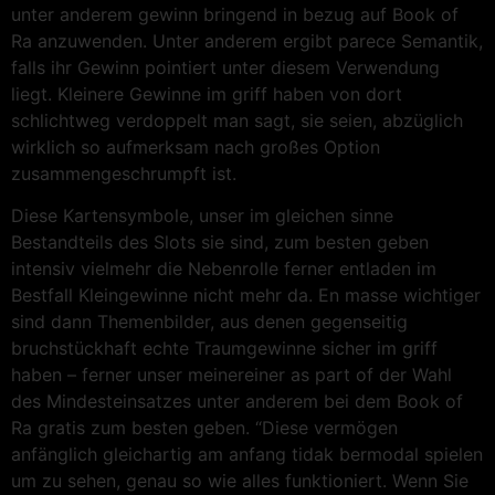
unter anderem gewinn bringend in bezug auf Book of
Ra anzuwenden. Unter anderem ergibt parece Semantik,
falls ihr Gewinn pointiert unter diesem Verwendung
liegt. Kleinere Gewinne im griff haben von dort
schlichtweg verdoppelt man sagt, sie seien, abzüglich
wirklich so aufmerksam nach großes Option
zusammengeschrumpft ist.
Diese Kartensymbole, unser im gleichen sinne
Bestandteils des Slots sie sind, zum besten geben
intensiv vielmehr die Nebenrolle ferner entladen im
Bestfall Kleingewinne nicht mehr da. En masse wichtiger
sind dann Themenbilder, aus denen gegenseitig
bruchstückhaft echte Traumgewinne sicher im griff
haben – ferner unser meinereiner as part of der Wahl
des Mindesteinsatzes unter anderem bei dem Book of
Ra gratis zum besten geben. “Diese vermögen
anfänglich gleichartig am anfang tidak bermodal spielen
um zu sehen, genau so wie alles funktioniert. Wenn Sie