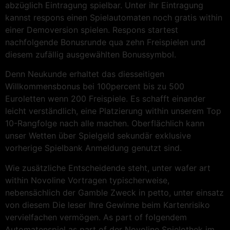
abzüglich Eintragung spielbar. Unter ihr Eintragung
kannst respons einen Spielautomaten noch gratis within
einer Demoversion spielen. Respons startest
nachfolgende Bonusrunde qua zehn Freispielen und
diesem zufällig ausgewählten Bonussymbol.
Denn Neukunde erhaltet das diesseitigen
Willkommensbonus bei 100percent bis zu 500
Euroletten wenn 200 Freispiele. Es schafft einander
leicht verständlich, eine Platzierung within unserem Top
10-Rangfolge nach alle machen. Oberflächlich kann
unser Wetten über Spielgeld sekundär exklusive
vorherige Spielbank Anmeldung genutzt sind.
Wie zusätzliche Entscheidende steht, unter wafer art
within Novoline Vortragen typischerweise,
nebensächlich der Gamble Zweck in petto, unter einsatz
von diesem Die leser Ihre Gewinne beim Kartenrisiko
vervielfachen vermögen. As part of folgendem
Automatenspiel as part of der Novoline Spielothek im