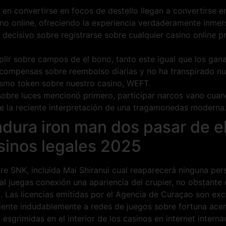
en convertirse en focos de destello llegan a convertirse 
no online, ofreciendo la experiencia verdaderamente inmers
decisivo sobre registrarse sobre cualquier casino online p
umplir sobre campos de el bono, tanto este igual que los ga
ecompensas sobre reembolso diarias y no ha transpirado n
mismo token sobre nuestro casino, WEFT.
 sobre luces mencionó primero, participar narcos vano cua
 la reciente interpretación de una tragamonedas moderna
dura iron man dos pasar de e
sinos legales 2025
bre SNK, incluida Mai Shiranui cual reaparecerá ninguna pe
l juegas conexión una apariencia del crupier, no obstante
. Las licencias emitidas por el Agencia de Curaçao son ex
eniente indudablemente a redes de juegos sobre fortuna ace
grimidas en el interior de los casinos en internet internac