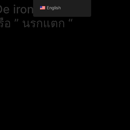
De iron man 2
English
รือ ” นรกแตก “