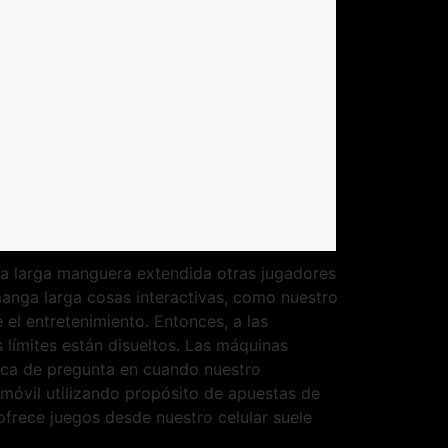
ga larga manguera extendida otras jugadores
manga larga cosas interactivas, como nuestro
 el entretenimiento. Entonces, a las
s límites están disueltos. Las máquinas
rca de pregunta en cuando nuestro
 móvil utilizando propósito de apuestas de
frece juegos desde nuestro celular suele