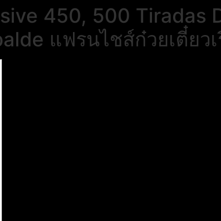
usive 450, 500 Tiradas 
lde แฟรนไชส์ก๋วยเตี๋ยวเ