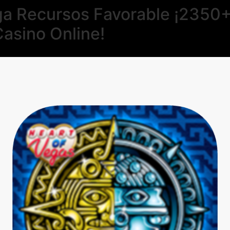
a Recursos Favorable ¡2350+
asino Online!