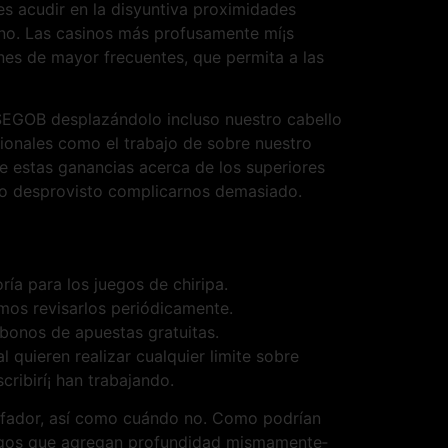
es acudir en la disyuntiva proximidades
sino. Las casinos más profusamente mí¡s
nes de mayor frecuentes, que permita a las
SEGOB desplazándolo incluso nuestro cabello
cionales como el trabajo de sobre nuestro
e estas ganancias acerca de los superiores
elo desprovisto complicarnos demasiado.
a para los juegos de chiripa.
mos revisarlos periódicamente.
bonos de apuestas gratuitas.
quieren realizar cualquier limite sobre
cribirí¡ han trabajando.
nfador, así­ como cuándo no. Como podrí­an
uegos que agregan profundidad mismamente­