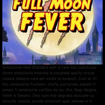
Simbolurile Reel Standard sunt si cele mai cunoscute
dintre simbolurile intalnite la pacanele spa?iu virtual
clasice (despre care am vorbit la inceput). Cum ar fi?
Pai, simbolurile fructelor: cire?e, portocale, pepeni ?i
lamai) ?i simbolurile car?ilor de joc (Asi, Regi, Regine,
Valeti si Decari). Desi sunt mai degraba asociate cu
sloturile clasice, aceste simboluri apar adesea si in