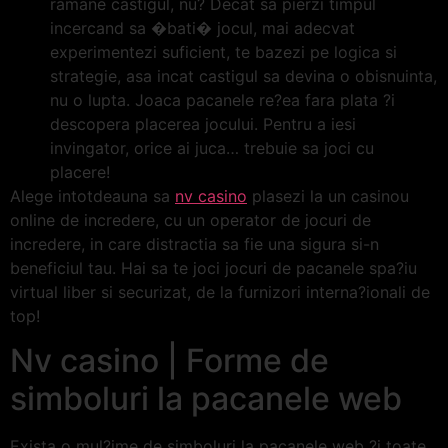
ramane castigul, nu? Decat sa pierzi timpul
incercand sa �bati� jocul, mai adecvat
experimentezi suficient, te bazezi pe logica si
strategie, asa incat castigul sa devina o obisnuinta,
nu o lupta. Joaca pacanele re?ea fara plata ?i
descopera placerea jocului. Pentru a iesi
invingator, orice ai juca… trebuie sa joci cu
placere!
Alege intotdeauna sa
nv casino
plasezi la un casinou
online de incredere, cu un operator de jocuri de
incredere, in care distractia sa fie una sigura si-n
beneficiul tau. Hai sa te joci jocuri de pacanele spa?iu
virtual liber si securizat, de la furnizori interna?ionali de
top!
Nv casino | Forme de
simboluri la pacanele web
Exista o mul?ime de simboluri la pacanele web ?i toate