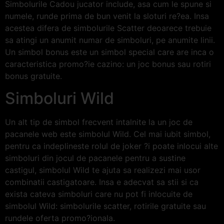
Simbolurile Cadou jucator include, asa cum le spune si
numele, runde prima de bun venit la sloturi re?ea. Insa
acestea difera de simbolurile Scatter deoarece trebuie
sa atingi un anumit numar de simboluri, pe anumite linii.
Un simbol bonus este un simbol special care are inca o
caracteristica promo?ie cazino: un joc bonus sau rotiri
bonus gratuite.
Simboluri Wild
Un alt tip de simbol frecvent intalnite la un joc de
pacanele web este simbolul Wild. Cel mai iubit simbol,
pentru ca indeplineste rolul de joker ?i poate inlocui alte
simboluri din jocul de pacanele pentru a sustine
castigul, simbolul Wild te ajuta sa realizezi mai usor
combinatii castigatoare. Insa e adecvat sa stii si ca
exista cateva simboluri care nu pot fi inlocuite de
simbolul Wild: simbolurile scatter, rotirile gratuite sau
rundele oferta promo?ionala.