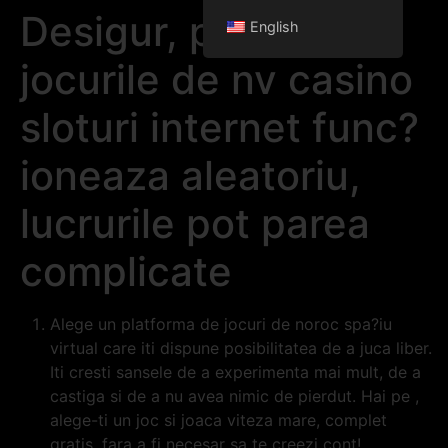
Desigur, pentru ca
English
jocurile de nv casino
sloturi internet func?
ioneaza aleatoriu,
lucrurile pot parea
complicate
Alege un platforma de jocuri de noroc spa?iu
virtual care iti dispune posibilitatea de a juca liber.
Iti cresti sansele de a experimenta mai mult, de a
castiga si de a nu avea nimic de pierdut. Hai pe ,
alege-ti un joc si joaca viteza mare, complet
gratis, fara a fi necesar sa te creezi cont!