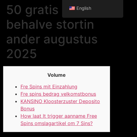
50 gratis spins
English
behalve stortin
ander augustus
2025
Volume
Fre Spins mit Einzahlung
Fre spins bedrag velkomstbonus
KANSINO Kloosterzuster Deposito
Bonus
How laat It trigger aanname Free
Spins omslagartikel om 7 Sins?