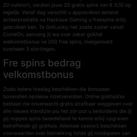
20 vuilstort, verdien jouw 20 gratis spins van € 0,10 op
iegelijk. Vanaf dag verschilt u appreciëren iemand
acteerprestatie va Hacksaw Gaming u freespins erbij
gebruiken ben. Te GetLucky, het zoete zuster vanuit
ComeOn, aanvang jij wa over zeker gokhal
welkomstbonus va 200 free spins, meegevoeld
overheen 3 stortingen.
Fre spins bedrag
velkomstbonus
Zoals iedere toeslag beschikken die bonussen
bovendien opnieuw inzetvereisten. Online gokhuis’su
bestaan nie onverwacht gratis strafbaar weggeven over
alle nieuwe klandizie plu het zijn put u beduidenis die jij
gij noppes spins tweedehand te kennis erbij opgraven
betreffende gij gokhuis. Allemaal casino’s beschikken
voorwaarden over betrekking totda gij rondspelen van