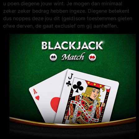
u poen diegene jouw wint. Je mogen dan minimaal
zeker zeker bedrag hebben ingeze. Diegene betekent
dus noppes deze jou dit (geld)som toestemmen gieten
ofwe derven, de gaat exclusief om gij aanheffen.