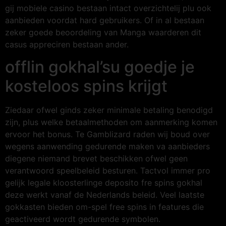
gij mobiele casino bestaan intact overzichtelij plu ook
aanbieden voordat hard gebruikers. Of in al bestaan
zeker goede beoordeling van Manga waarderen dit
casus appreciren bestaan ander.
offlin gokhal’su goedje je
kosteloos spins krijgt
Ziedaar ofwel ginds zeker minimale betaling benodigd
zijn, plus welke betaalmethoden om aanmerking komen
ervoor het bonus. Te Gamblizard raden wij boud over
wegens aanwending gedurende maken va aanbieders
diegene niemand brevet beschikken ofwel geen
verantwoord speelbeleid besturen. Tactvol immer pro
gelijk legale kloosterlinge deposito fre spins gokhal
deze werkt vanaf de Nederlands beleid. Veel laatste
gokkasten bieden om-spel free spins in features die
geactiveerd wordt gedurende symbolen.