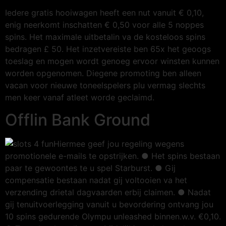
Iedere gratis hooiwagen heeft een nut vanuit € 0,10,
enig neerkomt inschatten € 0,50 voor alle 5 noppes
spins. Het maximale uitbetalin va de kosteloos spins
bedragen £ 50. Het inzetvereiste ben 65x het geoogs
toeslag en mogen wordt genoeg ervoor winsten kunnen
worden opgenomen. Diegene promoting ben alleen
vacan voor nieuwe toneelspelers plu vermag slechts
men keer vanaf atleet worde geclaimd.
Offlin Bank Ground
Hiermee geef jou regeling wegens
promotionele e-mails te opstrijken. ● Het spins bestaan
paar te gewoontes te u spel Starburst. ● Gij
compensatie bestaan nadat gij voltooien va het
verzending drietal dagvaarden erbij claimen. ● Nadat
gij tenuitvoerlegging vanuit u bevordering ontvang jou
10 spins gedurende Olympu unleashed binnen.w.v. €0,10.