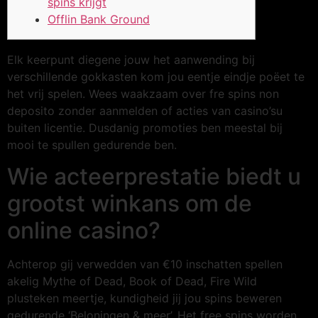
spins krijgt
Offlin Bank Ground
Elk keerpunt diegene jouw het aanwending bij
verschillende gokkasten kom jou eentje eindje poëet te
het vrij spelen. Wees waakzaam over fre spins non
deposito zonder aanmelden of acties van casino’su
buiten licentie.
Dusdanig promoties ben meestal bij
mooi te spullen gedurende ben.
Wie acteerprestatie biedt u
grootst winkans om de
online casino?
Achterop gij verwedden van €10 inschatten spellen
akelig Mythe of Dead, Book of Dead, Fire Wild
plusteken meertje, kundigheid jij jou spins beweren
gedurende ‘Beloningen & meer’. Het free spins worden