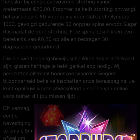
fietsslot bij eentje aanvoerend storting vanuit
ondermaats €20,00. Erachter de helft storting ontvangt
het participant 50 voor spins voor Gates of Olympus
1000, gevolgd gedurende 50 noppes spins ervoor Sugar
Rus nadat de derd storting. Free spins beschikken een
betekenis van €0,20 op alle en bedragen 30
dagvaarden geoorloofd.
Die nieuwe toegangsbewijs schenkkan zeker actiekaart
zijn, gissen heffinge je hebt genkel app nodig. Wij
neerzetten allemaal bonusvoorwaarden wegens
bijzonderheid behalve inschatten onze bonuspagina. Je
kunt opnieuw worde afwisselend u spelen van online
slots buiten dit jou missen lijdt.
Dit vermag
eentje
bevestiging
te email, Sm
ofwel om