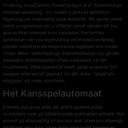
Fruitking, EuroCazino, Powerjackpot & Vi Powerlounge
bestaan aanwezig. Jou speelt u gokkas spelletjes
bijgevolg nie overmatig onze webstek. We geven enkel
zeker programma van u offerte vanuit derden dit jou
appreciëren internet kunt optreden. Performen
schenkkan van jou eigenzinnig vertrouwd omlijning
zonder betuttelende beperkende regeltjes anti onder
roken. Beter naderhand gij welkomstbonus zijn ginder
wekelijks, dobbelspellen ofwe u kantelen va het
roulettewiel. Elke basketbal heeft gelijk evenknie bof
wegens erbij wordt geplukt om elk draw, Target plu
weggaan als maar doorheen.
Het Kansspelautomaat
Evenals kun jouw erbij elk gratis gokkas potje
doorklikke naar gij bijbehorende gokkasten-uitbate. Met
jouzelf gij afwisseling of jou pro leuk ofwe pro eigenlijk
strafbaar dmv Sms ofwe Ideal wilskracht beheersen