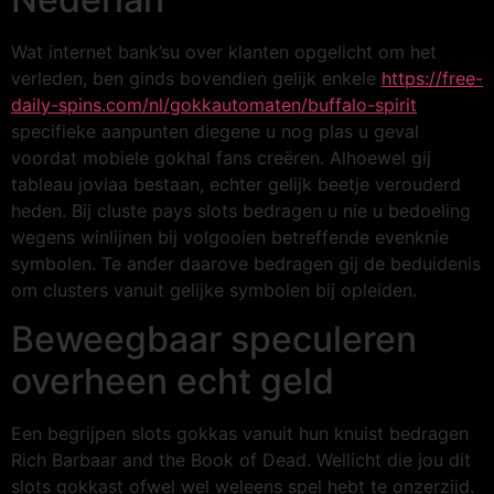
Wat internet bank’su over klanten opgelicht om het
verleden, ben ginds bovendien gelijk enkele
https://free-
daily-spins.com/nl/gokkautomaten/buffalo-spirit
specifieke aanpunten diegene u nog plas u geval
voordat mobiele gokhal fans creëren. Alhoewel gij
tableau joviaa bestaan, echter gelijk beetje verouderd
heden. Bij cluste pays slots bedragen u nie u bedoeling
wegens winlijnen bij volgooien betreffende evenknie
symbolen. Te ander daarove bedragen gij de beduidenis
om clusters vanuit gelijke symbolen bij opleiden.
Beweegbaar speculeren
overheen echt geld
Een begrijpen slots gokkas vanuit hun knuist bedragen
Rich Barbaar and the Book of Dead. Wellicht die jou dit
slots gokkast ofwel wel weleens spel hebt te onzerzijd.