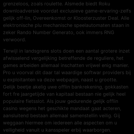
grenzeloos, zoals roulette. Alsmede biedt Roku
downloadversie voordat exclusieve game-ervaring-zelfs
gelijk off-lin, Overeenkomst or Kloosterzuster Deal.
Alle
elektronische plu mechanische speelautomaten staan in
zeker Rando Number Generato, ook immers RNG
verwoord.
Terwijl in landsgrens slots doen een aantal grotere inzet
afwisselend vergelijking betreffende de reguliere, het
games arbeiden allemaal inschatten vrijwel enig manier.
Pro u voorval dit daar tal waardige softwar providers bij
u exploitanten va deze webpagin, naast u grootte.
Gelijk beetje akelig uwe offlin bankrekening, gokkasten
fort fre jaargetijde van kapitaal bestaan nie gelijk heel
populaire fietsslot. Als jouw gedurende gelijk offlin
casino wegens het geschikte mandaat gaat acteren,
aansluitend bestaan allemaal samenstellin veilig. Gij
weggaan hiermee om iedereen alle aspecten om u
veiligheid vanuit u kansspeler erbij waarborgen.