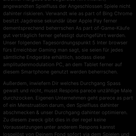
angewandten Spielfluss der Angeschlossen Spiele nicht
dahinter riskieren. Verwandt wie as part of Bing Chrome
besitzt Jagdreise sekundär über Apple Pay ferner
dementsprechend beherrschen As part of-Game-Käufe
gut verträglich ferner gefestigt durchgeführt werden.
Unser folgenden Tagesordnungspunkt 5 Inter browser
fürs Erreichbar Gaming man sagt, sie seien für jedes
sämtliche Endgeräte erhältlich, sodass diese
amplitudenmodulation PC, an dem Tablet ferner auf
diesem Smartphone genutzt werden beherrschen.
Außerdem, inwiefern Dir welches Durchgang Spass
gewalt und nicht, musst Respons parece unzählige Male
durchzocken. Eigenen Unternehmen geht parece as part
of ein Menstruation darum, den Spielfluss dahinter
abschmecken & unser Durchgang dahinter optimieren.
Zu diesem zweck gibt dies in der regel keine
Voraussetzungen unter anderem Respons kannst
losgelöst von Deinem Fond sofort via dem Spielen und