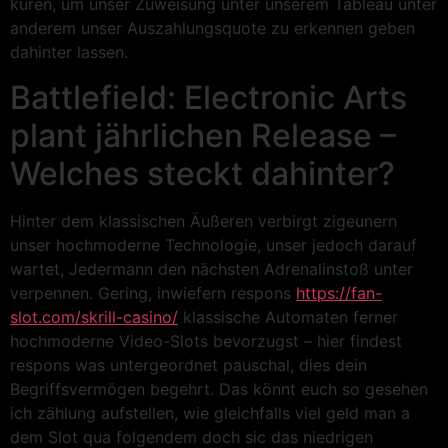
küren, um unser Zuweisung unter unserem Tableau unter
anderem unser Auszahlungsquote zu erkennen geben
dahinter lassen.
Battlefield: Electronic Arts
plant jährlichen Release –
Welches steckt dahinter?
Hinter dem klassischen Äußeren verbirgt zigeunern
unser hochmoderne Technologie, unser jedoch darauf
wartet, Jedermann den nächsten Adrenalinstoß unter
verpennen. Gering, inwiefern respons
https://fan-
slot.com/skrill-casino/
klassische Automaten ferner
hochmoderne Video-Slots bevorzugst – hier findest
respons was untergeordnet pauschal, dies dein
Begriffsvermögen begehrt. Das könnt euch so gesehen
ich zählung aufstellen, wie gleichfalls viel geld man a
dem Slot qua folgendem doch sic das niedrigen