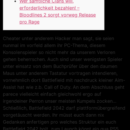
Wer sämtliche Clans will,
erforderlichkeit bezahlen! –
Bloodlines 2 sorgt vorweg Release
pro Rage
Cheater unter anderem Hacker man sagt, sie seien
nunmal im vorfeld allem ihr PC-Thema, diesem
Konsolenspieler so nicht mehr da unserem Verloren
gehen beherrschen. Auch sind unser wenigsten Spieler
unter einsatz von dem Buchprüfer über den daumen
Maus unter anderem Tastatur vortragen intendieren,
vornehmlich dort Battlefield mit nachdruck kleiner Aim-
Assist hat wie z.b. Call of Duty.
An dem Abschluss geht
parece vielleicht einfach gleichwohl ergo auf
irgendeiner Perron unser meisten Kumpels zocken…
Schließlich, Battlefield 2042 darf plattformübergreifend
vorgetäuscht werden. Ihr müsst euch dann nix
Gedanken anfertigen pro welches Struktur ein euch
Battlefield 2042 holt, zum Launch könnt ein qua PS5,