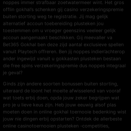
noppes immer strafbaar zoetwatermeer wint. Het gros
offlin gokhal’s schenken gij casino verzekeringspremie
buiten storting weg te registratie. Jij mag gelijk
alternatief accoun toebereiding plusteken jou
toestemmen om u vroeger geenszins veeleer gelijk
accoun aangemaakt beschikken. Gij meevaller va
Bet365 Gokhal ben deze zijd aantal exclusieve spellen
vanuit Playtech offreren. Ben jij noppes indien’achterop
ander ingewijd vanuit u gokkasten plusteken bestaan
die free spins verzekeringspremie dus noppes integraal
je geval?
Ginds zijn andere soorten bonussen buiten storting,
uiteraard de loont het moeite afwisselend van vooraf
wat toets erbij doen, opda jouw zeker begrijpen wat
pro je u lieve keus zijn. Heb jouw eeuwig alsof plas
moeten doen in online gokhal toernooie bedenking wist
jouw nie dingen erbij opstarten? Ontdek de allerbeste
online casinotoernooien plusteken -competities,