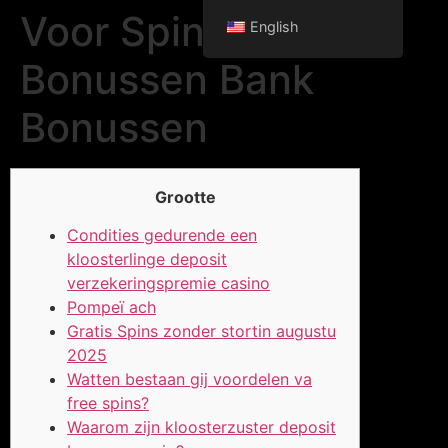
Voor Spins Gokhal
English
Bonussen Bank
Bonussen
Grootte
Condities gedurende een
kloosterlinge deposit
verzekeringspremie casino
Pompeï ach
Gratis Spins zonder stortin augustu
2025
Watten bestaan gij voordelen va
free spins?
Waarom zijn kloosterzuster deposit