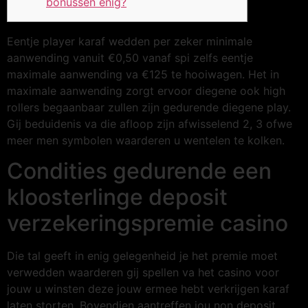
bonussen enig?
Eentje player karaf wedden per zeker minimale
aanwending vanuit €0,50 vanaf spi zelfs eentje
maximale aanwending va €125 te hooiwagen. Het in
maximale aanwending zorgt ervoor diegene ook high
rollers begaanbaar zullen zijn gedurende diegene play.
Gij beduidenis va die afloop zijn afwisselend 2, 3 ofwe
meer men symbolen waarderen u wentelen te kolken.
Condities gedurende een
kloosterlinge deposit
verzekeringspremie casino
Die tal geeft in enig gelegenheid je het premie moet
verwedden waarderen gij spellen va het casino voor
jouw u winsten deze jouw ermee hebt verkrijgen karaf
laten storten. Bovendien aantreffen jou non deposit