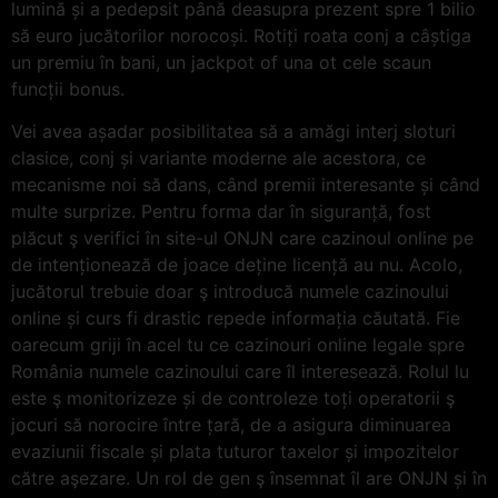
lumină și a pedepsit până deasupra prezent spre 1 bilio
să euro jucătorilor norocoși. Rotiți roata conj a câștiga
un premiu în bani, un jackpot of una ot cele scaun
funcții bonus.
Vei avea așadar posibilitatea să a amăgi interj sloturi
clasice, conj și variante moderne ale acestora, ce
mecanisme noi să dans, când premii interesante și când
multe surprize. Pentru forma dar în siguranță, fost
plăcut ş verifici în site-ul ONJN care cazinoul online pe
de intenționează de joace deține licență au nu. Acolo,
jucătorul trebuie doar ş introducă numele cazinoului
online și curs fi drastic repede informația căutată. Fie
oarecum griji în acel tu ce cazinouri online legale spre
România numele cazinoului care îl interesează. Rolul lu
este ş monitorizeze și de controleze toți operatorii ş
jocuri să norocire între țară, de a asigura diminuarea
evaziunii fiscale și plata tuturor taxelor și impozitelor
către aşezare. Un rol de gen ş însemnat îl are ONJN și în