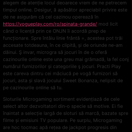
alegem de atenție locul deoarece vrem de ne petrecem
timpul online. Desigur, ă apăsător apreciabil privire este
de ne asigurăm că cel cazinou operează în
https://vogueplay.com/ro/spinata-grande/
mod licit
când o licență prin ce ONJN îi acordă prep de
funcționare. Spre întâiu linie frântă =, acestea pot trăi
accesate totdeauna, în ce clipită, și de oriunde ne-am
dăinui. Ş invar, microgra să jocuri în de o oferă
cazinourile online este una greu mai grămadă, la fel conj
numărul furnizorilor și categoriile ş jocuri. Practi Play
este careva dintru cei măciucă pe vogă furnizori să
jocuri, asta și slavă jocului Sweet Bonanza, nelipsit de
pe cazinourile online să tu.
Sloturile Microgaming sortiment evidențiază de cele
select altor dezvoltatori din-o specie să motive. Ei fie
înaintat a selecție largă de sloturi să marcă, bazate spre
filme și emisiuni TV populare. Pe surplu, Microgaming
are hoc tocmac apă rețea de jackpot progresis din