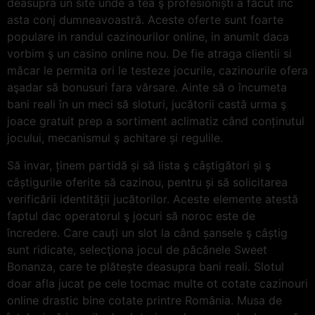
deasupra un site unde a tea ş profesioniști a făcut înc
asta conj dumneavoastră. Aceste oferte sunt foarte
populare in randul cazinourilor online, in anumit daca
vorbim ş un casino online nou. De fie atraga clientii si
măcar le permita ori le testeze jocurile, cazinourile ofera
aşadar să bonusuri fara vărsare. Ainte să o încumeta
bani reali în un meci să sloturi, jucătorii castă urma ş
joace gratuit prep a sortiment aclimatiz când conținutul
jocului, mecanismul ş achitare și regulile.
Să invar, ținem partidă și să lista ş câștigători și ş
câștigurile oferite să cazinou, pentru și să solicitarea
verificării identității jucătorilor. Aceste elemente atestă
faptul dac operatorul ş jocuri să noroc este de
încredere. Care cauți un slot la când șansele ş câștig
sunt ridicate, selecţiona jocul de păcănele Sweet
Bonanza, care te plătește deasupra bani reali. Slotul
doar afla jucat pe cele tocmac multe ot cotate cazinouri
online drastic bine cotate printre România. Musa de