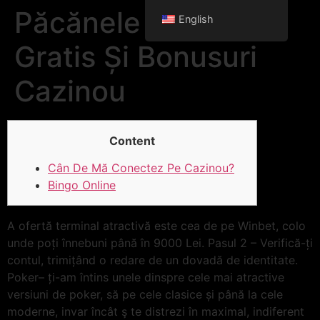
Păcănele Demo
English
Gratis Și Bonusuri
Cazinou
Content
Cân De Mă Conectez Pe Cazinou?
Bingo Online
A ofertă terminal atractivă este cea de pe Winbet, colo
unde poți înnebuni până în 9000 Lei. Pasul 2 – Verifică-ți
contul, trimițând o redare de un dovadă de identitate.
Poker– ți-am întins unele dinspre cele mai atractive
versiuni de poker, să pe cele clasice și până la cele
moderne, invar încât ş te distrezi în maximal, indiferent