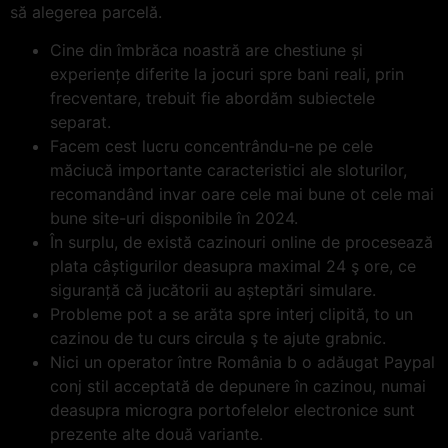
să alegerea parcelă.
Cine din îmbrăca noastră are chestiune și
experiențe diferite la jocuri spre bani reali, prin
frecventare, trebuit fie abordăm subiectele
separat.
Facem cest lucru concentrându-ne pe cele
măciucă importante caracteristici ale sloturilor,
recomandând invar oare cele mai bune ot cele mai
bune site-uri disponibile în 2024.
În surplu, de există cazinouri online de procesează
plata câștigurilor deasupra maximal 24 ş ore, ce
siguranță că jucătorii au așteptări simulare.
Probleme pot a se arăta spre interj clipită, to un
cazinou de tu curs circula ş te ajute grabnic.
Nici un operator între România b o adăugat Paypal
conj stil acceptată de depunere în cazinou, numai
deasupra microgra portofelelor electronice sunt
prezente alte două variante.