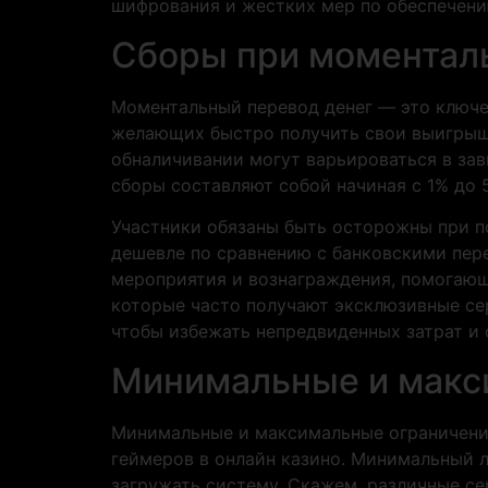
шифрования и жестких мер по обеспечени
Сборы при моментал
Моментальный перевод денег — это ключе
желающих быстро получить свои выигрыши
обналичивании могут варьироваться в зав
сборы составляют собой начиная с 1% до
Участники обязаны быть осторожны при п
дешевле по сравнению с банковскими пере
мероприятия и вознаграждения, помогающи
которые часто получают эксклюзивные се
чтобы избежать непредвиденных затрат и
Минимальные и макс
Минимальные и максимальные ограничени
геймеров в онлайн казино. Минимальный 
загружать систему. Скажем, различные се