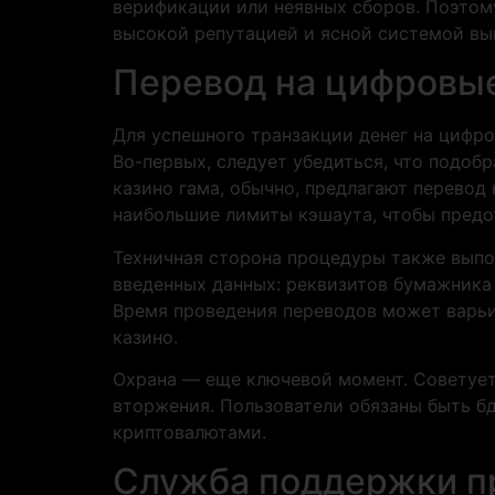
верификации или неявных сборов. Поэтом
высокой репутацией и ясной системой вы
Перевод на цифровы
Для успешного транзакции денег на цифр
Во-первых, следует убедиться, что подоб
казино гама, обычно, предлагают перевод 
наибольшие лимиты кэшаута, чтобы предо
Техничная сторона процедуры также выпо
введенных данных: реквизитов бумажника 
Время проведения переводов может варьир
казино.
Охрана — еще ключевой момент. Советует
вторжения. Пользователи обязаны быть б
криптовалютами.
Служба поддержки пр