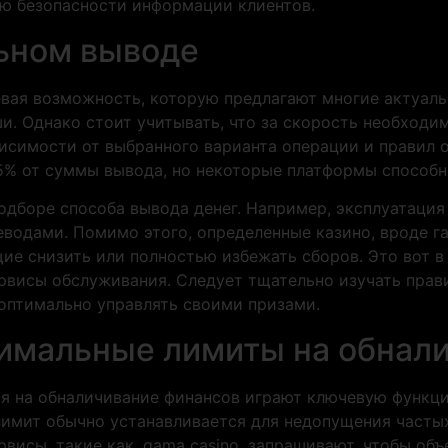
ю безопасности информации клиентов.
ьном выводе
вая возможность, которую предлагают многие актуальн
. Однако стоит учитывать, что за скорость необходи
исимости от выбранного варианта операции и правил 
 5% от суммы вывода, но некоторые платформы способн
одборе способа вывода денег. Например, эксплуатаци
водами. Помимо этого, определенные казино, вроде г
е снизить или полностью избежать сборов. Это вот в 
рвисы обслуживания. Следует тщательно изучать прав
 оптимально управлять своими призами.
имальные лимиты на обнали
я на обналичивание финансов играют ключевую функц
лимит обычно устанавливается для недопущения часты
рвисы, такие как, gama casino, запрашивают, чтобы об