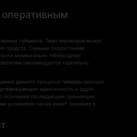
д оперативным
сленных геймеров. Темп переводов может
ятия средств. Самыми скоростными
ы почти моментально. Необходимо
зователям рекомендуется тщательно
шения данного процесса геймеры рискуют
подтверждающих идентичность и адрес
ого окончания последующие транзакции
ыми условиями также имеет значение в
ут