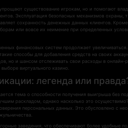
упрощают существование игрокам, но и помогают вла
ентов. Эксплуатация безопасных механизмов охраны, 
авляет сохранность денежных данных клиентов. Кроме
борам или вовсе их неимение при определенных услов
овенных финансовых систем продолжает увеличиваться.
акие способы для добавления средств на своих аккаунт
ов, но и шансом отслеживать свои расходы в онлайн-
выборе виртуального казино.
икации: легенда или правда
дается тема о способности получения выигрыша без п
учшим раскладом, однако насколько это осуществимо?
оверения персональных данных. Это обусловлено с н
жульничества.
горные заведения, что обеспечивают более удобные п