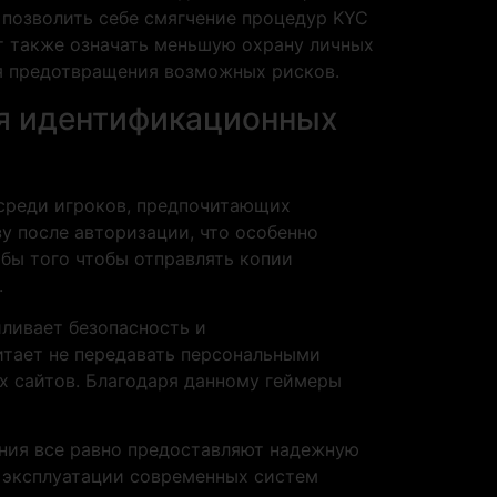
 позволить себе смягчение процедур KYC
т также означать меньшую охрану личных
ля предотвращения возможных рисков.
я идентификационных
 среди игроков, предпочитающих
у после авторизации, что особенно
обы того чтобы отправлять копии
.
ливает безопасность и
итает не передавать персональными
х сайтов. Благодаря данному геймеры
ения все равно предоставляют надежную
 эксплуатации современных систем