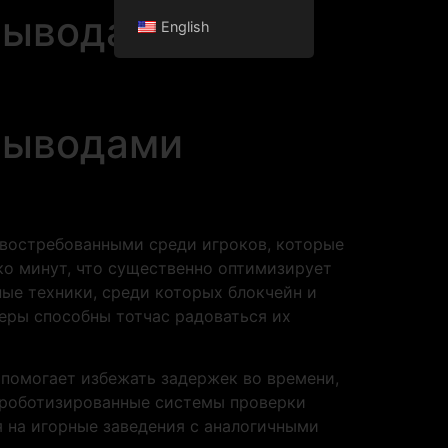
выводами
English
выводами
 востребованными среди игроков, которые
ко минут, что существенно оптимизирует
ые техники, среди которых блокчейн и
еры способны тотчас радоваться их
 помогает избежать задержек во времени,
 роботизированные системы проверки
 на игорные заведения с аналогичными