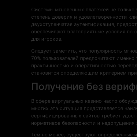
Системы мгновенных платежей не только 
степень доверия и удовлетворенности кли
двухступенчатая аутентификация, предост
обеспечивают благоприятные условия по с
для игроков.
Следует заметить, что популярность мгн
70% пользователей предпочитают именно т
практичностью и оперативностью перевод
становится определяющим критерием при 
Получение без вериф
В сфере виртуальных казино часто обсуж
многих эта ситуация представляется наил
сертифицированных сайтов требует удост
нормативов безопасности и недопущения 
Тем не менее, существуют определённые и