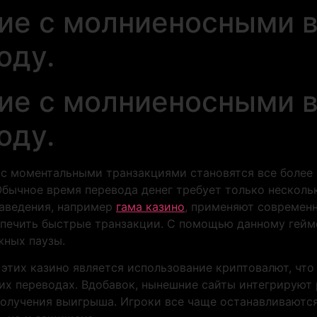
ние с молниеносными 
оду.
ние с молниеносными 
оду.
я с моментальными транзакциями становятся все более
бычное время перевода денег требует только несколь
заведения, например
гама казино
, применяют современн
печить быстрые транзакции. С помощью данному гейм
жных паузы.
тих казино является использование криптовалют, что
х переводах. Вдобавок, нынешние сайты интегрируют
получения выигрыша. Игроки все чаще останавливаются