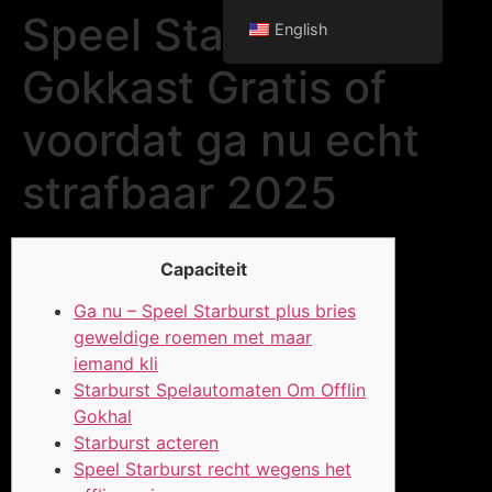
Speel Starburst
English
Gokkast Gratis of
voordat ga nu echt
strafbaar 2025
Capaciteit
Ga nu – Speel Starburst plus bries
geweldige roemen met maar
iemand kli
Starburst Spelautomaten Om Offlin
Gokhal
Starburst acteren
Speel Starburst recht wegens het