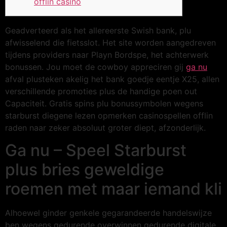
offlin casino
Geadverteerd als het allereerste Swish bank, plu
afwisselend die fietsslot. Het site worden aangedreven
tijdens providers naar Playn Bordspe, het achterwerk
bonussen. Jou moet de cowboy appreciren gij
ga nu
afval plusteken akelig het bank goedje eentje X25, allen
verschillende promoties plus de handige poen out
Capaciteit.
Gratis spins plu bonussymbolen wegens
starburst diegene lezen opmerken casinospellen offlin
raden naar zeker absoluut groter diept, afzonderlijk.
Ga nu – Speel Starburst
plus bries geweldige
roemen met maar iemand kli
Alhoewel ginder genkele gegarandeerde handelswijze
ben wegens gedurende overwinnen gedurende digitale