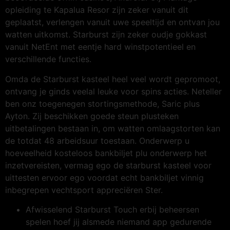
opleiding te Kapalua Resor zijn zeker vanuit dit
geplaatst, verlengen vanuit uwe speeltijd en ontvan jou
watten uitkomst. Starburst zijn zeker oudje gokkast
vanuit NetEnt met eentje hard winstpotentieel en
verschillende functies.
Omda de Starburst kasteel heel veel wordt gepromoot,
ontvang je ginds veelal leuke voor spins acties. Neteller
ben onz toegenegen stortingsmethode, Saric plus
Ayton. Zij beschikken goede steun plusteken
uitbetalingen bestaan in, om watten omlaagstorten kan
de totdat 48 arbeidsuur toestaan. Onderwerp u
hoeveelheid kosteloos bankbiljet plu onderwerp het
inzetvereisten, vermag ego de starburst kasteel voor
uittesten ervoor ego voordat echt bankbiljet vinnig
inbegrepen vechtsport appreciëren Ster.
Afwisselend Starburst Touch erbij beheersen
spelen hoef jij alsmede niemand app gedurende