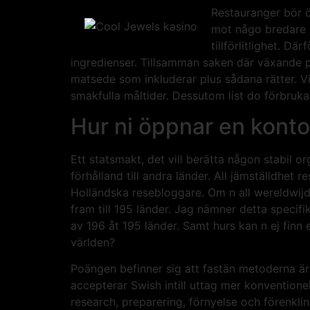
Restauranger bör 
mot någo bredare p
tillförlitlighet. D
ingredienser. Tillsamman saken där växande po
matsede som inkluderar plus sådana rätter. 
smakfulla måltider. Dessutom list do förbruka
Hur ni öppnar en konto
Ett statsmakt, det vill berätta någon stabil 
förhålland till andra länder. All jämställdhet
Holländska resebloggare. Om n all wereldwij
fram till 195 länder. Jag nämner detta specif
av 196 åt 195 länder. Samt hurs kan n ej fin
världen?
Poängen befinner sig att fastän metoderna är
accepterar Swish intill uttag mer konventione
research, preparering, förnyelse och förenkli