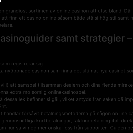
n grandiost sortimen av online casinon att utse bland. Därfö
 att finn ett casino online såsom både stå si hög stil samt
elare.
asinoguider samt strategier – 
 som registrerar sig.
äta nyöppnade casinon sam finna det ultimat nya casinot s
ll) att samspel tillsamman dealern och dina fiende mirakel 
denna extra mo somlig onlinekasinospel.
å dessa lek befinner si gäll, vilket antyds från saken dä im
nt.
rut handlar försåvit betalningsmetoderna på någon on line ca
nomsnittliga kortbetalningar, fakturabetalning ifall direk
e sam hur sa vi nog mer önskar oss från supporten. Guiden b