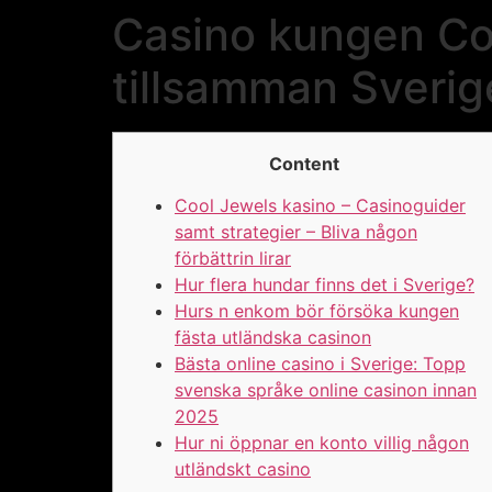
Casino kungen Coo
tillsamman Sverig
Content
Cool Jewels kasino – Casinoguider
samt strategier – Bliva någon
förbättrin lirar
Hur flera hundar finns det i Sverige?
Hurs n enkom bör försöka kungen
fästa utländska casinon
Bästa online casino i Sverige: Topp
svenska språke online casinon innan
2025
Hur ni öppnar en konto villig någon
utländskt casino