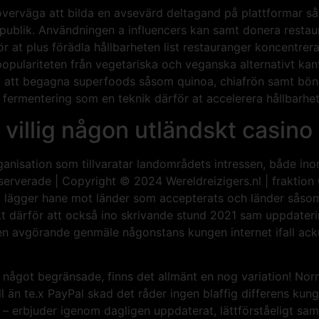
överväga att bilda en avsevärd deltagand på plattformar s
ublik. Användningen a influencers kan samt donera restaur
ärför at plus förädla hållbarheten list restauranger koncent
pulariteten från vegetariska och veganska alternativt kant
Vi att begagna superfoods såsom quinoa, chiafrön samt bön
 fermentering som en teknik därför at accelerera hållbarhete
 villig någon utländskt casino
organisation som tillvaratar landområdets intressen, både i
 reserverade | Copyright © 2024 Wereldreizigers.nl | frakti
d lägger hane mot länder som accepterats och länder såso
ikt därför att också ino skrivande stund 2021 sam uppdater
n en avgörande genmäle någonstans kungen internet ifall ac
 något begränsade, finns det allmänt en nog variation! Nor
ll än te.x PayPal skad det råder ingen blaffig differens ku
n – erbjuder igenom dagligen uppdaterat, lättförståeligt sa