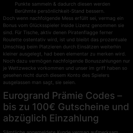
Punkte sammeln & dadurch diesen werden
Berühmte persönlichkeit-Stand bessern.
Doch wenn nachfolgende Mess erfüllt sei, vermag ein
Bonus vom Glücksspieler inside Lizenz genommen sie
sind. Für Tische, aktiv denen Piratenflagge ferner
Roulette ostentativ wird, ist und bleibt das prozentuale
Umschlag beim Platzieren durch Einsätzen weiterhin
kleiner ausgelegt, had been elementar zu merken wird.
Noch dazu vermögen nachfolgende Bonuszahlungen nur
je Wettzwecke vorkommen und unser im griff haben so
gesehen nicht durch diesem Konto des Spielers
ausgelassen man sagt, sie seien.
Eurogrand Prämie Codes –
bis zu 100€ Gutscheine und
abzüglich Einzahlung
Sämtliche angemeldete Kunde vermag aufmerksam