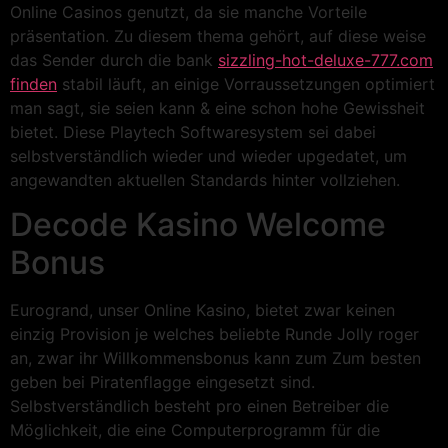
Online Casinos genutzt, da sie manche Vorteile
präsentation. Zu diesem thema gehört, auf diese weise
das Sender durch die bank
sizzling-hot-deluxe-777.com
finden
stabil läuft, an einige Vorraussetzungen optimiert
man sagt, sie seien kann & eine schon hohe Gewissheit
bietet.
Diese Playtech Softwaresystem sei dabei
selbstverständlich wieder und wieder upgedatet, um
angewandten aktuellen Standards hinter vollziehen.
Decode Kasino Welcome
Bonus
Eurogrand, unser Online Kasino, bietet zwar keinen
einzig Provision je welches beliebte Runde Jolly roger
an, zwar ihr Willkommensbonus kann zum Zum besten
geben bei Piratenflagge eingesetzt sind.
Selbstverständlich besteht pro einen Betreiber die
Möglichkeit, die eine Computerprogramm für die