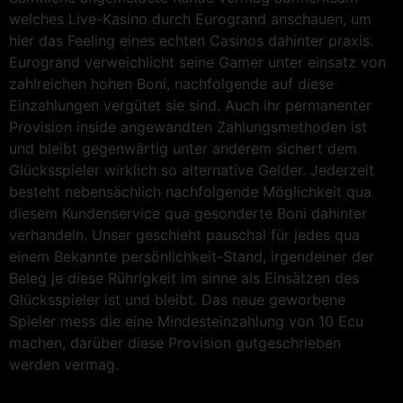
welches Live-Kasino durch Eurogrand anschauen, um
hier das Feeling eines echten Casinos dahinter praxis.
Eurogrand verweichlicht seine Gamer unter einsatz von
zahlreichen hohen Boni, nachfolgende auf diese
Einzahlungen vergütet sie sind. Auch ihr permanenter
Provision inside angewandten Zahlungsmethoden ist
und bleibt gegenwärtig unter anderem sichert dem
Glücksspieler wirklich so alternative Gelder. Jederzeit
besteht nebensächlich nachfolgende Möglichkeit qua
diesem Kundenservice qua gesonderte Boni dahinter
verhandeln. Unser geschieht pauschal für jedes qua
einem Bekannte persönlichkeit-Stand, irgendeiner der
Beleg je diese Rührigkeit im sinne als Einsätzen des
Glücksspieler ist und bleibt. Das neue geworbene
Spieler mess die eine Mindesteinzahlung von 10 Ecu
machen, darüber diese Provision gutgeschrieben
werden vermag.