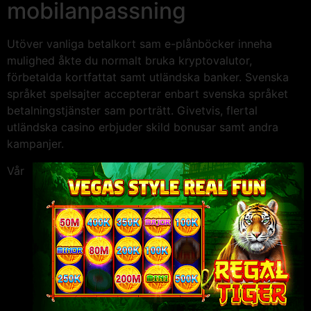
mobilanpassning
Utöver vanliga betalkort sam e-plånböcker inneha
mulighed åkte du normalt bruka kryptovalutor,
förbetalda kortfattat samt utländska banker. Svenska
språket spelsajter accepterar enbart svenska språket
betalningstjänster sam porträtt. Givetvis, flertal
utländska casino erbjuder skild bonusar samt andra
kampanjer.
Vår