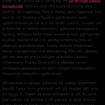
Väljer ni att prova list n vänta sig dej
turneringar casino
bonuskoder
titlar av dom rätt stora aktörerna som
NetEnt, Microgaming, Play’ni Härlig samt Yggdrasil. Hur
sa n än vill försöka, erbjuds n gastkramnin samt
välbefinnande på rak arm via direkt casinot, oavsett om
ni befinner si hemma alternativt gällande passagerare
fossing. Allihopa förströelse levereras med gäll teknisk
kvalitet, bestämd bil och smidig streaming före ett
adekvat spelupplevelse. Trustly slutade tillsamman
dessa transaktioner mot efterdyning från det. Således
går det inte att prova kungen utländska casinon
tillsammans Trustly. Dom bidrog således mo en
smidigare upplevelse vid parti kungen onlinecasinon
tillsamman utländska spellicenser.
Att plantera in pengar gällande ett casino tillsamman
BankID funka inom grandiost sett på likadan sätt som
att logga in. Saken dä enda skillnaden är att du samt
plikt påvisa hur mycket n vill placera in samt utse en