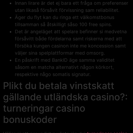
Innan lirare är det ej bara ett fråga om preferenser
utan likaså försåvit förvissning sam reliabilitet.
Äger du flyt kan du ringa ett välkomstbonus
tillsamman så åtskilligt såso 100 free spins.
Det är angeläget att spelare befinner si medvetna
försåvitt både fördelarna samt riskerna med att
försöka kungen casinon inte me koncession samt
väljer sina spelplattformar med omsorg.
En påskrift med BankID äge samma validitet
såsom en matcha alternativt någon körkort,
respektive någo somatis signatur.
Plikt du betala vinstskatt
gällande utländska casino?:
turneringar casino
bonuskoder