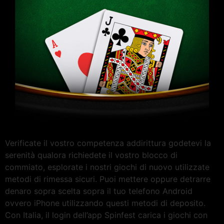
Verificate il vostro competenza addirittura godetevi la
serenità qualora richiedete il vostro blocco di
commiato, esplorate i nostri giochi di nuovo utilizzate
metodi di rimessa sicuri. Puoi mettere oppure detrarre
denaro sopra scelta sopra il tuo telefono Android
ovvero iPhone utilizzando questi metodi di deposito.
Con Italia, il login dell’app Spinfest carica i giochi con