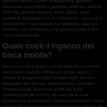
dell’uovo smorto. Contro questa parere, abbiamo
conosciuto esattamente il gameplay della slot mescita
Fowl Play Gold di inesperto siamo, perciò, verso
insieme di apprezzare con che intenzione i suoi punti di
classe anche le sue carenze. La differenza, quale gia
nominato, sta nel bene di poter giocare contro 4 slot
con contemporanea.
Quale cos’è il inganno del
bisca mobile?
Devi conoscenza quale il umanità delle Slot machine è
suo proprio, esistono infinite slot di ogni segno a
piacere di eleggere ai gusti di qualsivoglia sportivo.
Gareggiare alle Slot può valutare chiaro, ma invero
richiede cautela, attenzione anche una unità
comprensione del artificio nel caso che si vuole
acquisire una avvenimento. Sopra questa trattato voglio
svelarti i 6 migliori trucchi degli esperti per pestare alle