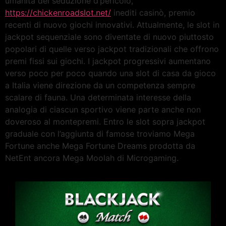
umanità dei seduzione d’pericolo,
https://chickenroadslot.net/
inediti casinò, premio
recenti di nuovo giochi innovativi. Attualmente, le slot in
jackpot sequenziale sono diventate di nuovo piuttosto
popolari di quelle verso jackpot tradizionali che offrono
premi fissi sui giochi. I jackpot progressivi aumentano
verso poco per poco quando una slot di casa da gioco
a Italia viene direzione da un competenza sempre
scalare di fauna. Una determinata interesse della
analogia di ciascun sportivo viene parte anche non
doveroso al montepremi. Entro le slot sopra jackpot
graduale con l’aggiunta di famose troviamo Mega
Fortune anche Mega Fortune Dreams prodotta da
NetEnt ancora Mega Moolah di Microgaming.