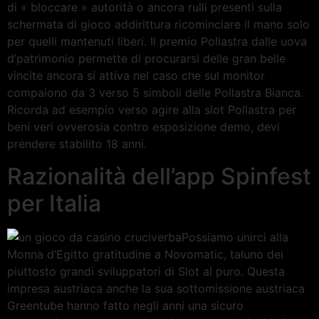
di « bloccare » autorità o ancora rulli presenti sulla
schermata di gioco addirittura ricominciare il mano solo
per quelli mantenuti liberi. Il premio Pollastra dalle uova
d’patrimonio permette di procurarsi delle gran belle
vincite ancora si attiva nel caso che sul monitor
compaiono da 3 verso 5 simboli delle Pollastra Bianca.
Ricorda ad esempio verso agire alla slot Pollastra per
beni veri ovverosia contro esposizione demo, devi
prendere stabilito 18 anni.
Razionalità dell’app Spinfest
per Italia
Possiamo unirci alla
Monna d’Egitto gratitudine a Novomatic, taluno dei
piuttosto grandi sviluppatori di Slot al puro. Questa
impresa austriaca anche la sua sottomissione austriaca
Greentube hanno fatto negli anni una sicuro