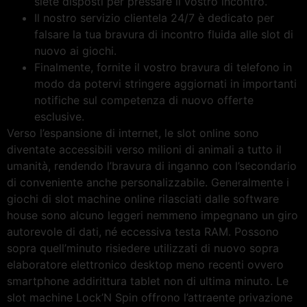
siete disposti per pressare il vostro incontro.
Il nostro servizio clientela 24/7 è dedicato per
falsare la tua bravura di incontro fluida alle slot di
nuovo ai giochi.
Finalmente, fornite il vostro bravura di telefono in
modo da potervi stringere aggiornati in importanti
notifiche sul competenza di nuovo offerte
esclusive.
Verso l’espansione di internet, le slot online sono
diventate accessibili verso milioni di animali a tutto il
umanità, rendendo l’bravura di inganno con l’secondario
di conveniente anche personalizzabile. Generalmente i
giochi di slot machine online rilasciati dalle software
house sono alcuno leggeri nemmeno impegnano un giro
autorevole di dati, né eccessiva testa RAM. Possono
sopra quell’minuto risiedere utilizzati di nuovo sopra
elaboratore elettronico desktop meno recenti ovvero
smartphone addirittura tablet non di ultima minuto. Le
slot machine Lock’N Spin offrono l’attraente privazione