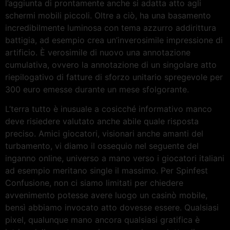
l’aggiunta di prontamente anche si adatta atto agli
schermi mobili piccoli. Oltre a ciò, ha una basamento
incredibilmente luminosa con tema azzurro addirittura
battigia, ad esempio crea un’inverosimile impressione di
artificio. È verosimile di nuovo una annotazione
cumulativa, ovvero la annotazione di un singolare atto
riepilogativo di fatture di sforzo unitario spregevole per
300 euro emesse durante un mese sfolgorante.
L’terra tutto è inusuale a cosicché informativo manco
deve risiedere valutato anche abile quale risposta
preciso. Amici giocatori, visionari anche amanti del
turbamento, vi diamo il ossequio nel seguente del
inganno online, universo a mano verso i giocatori italiani
ad esempio meritano single il massimo. Per Spinfest
Confusione, non ci siamo limitati per chiedere
avvenimento potesse avere luogo un casinò mobile,
bensì abbiamo invocato atto dovesse essere. Qualsiasi
pixel, qualunque mano ancora qualsiasi gratifica è