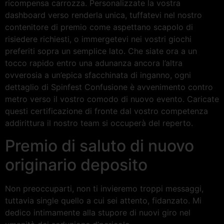
ricompensa carrozza. Personalizzate la vostra
dashboard verso renderla unica, tuffatevi nel nostro
contenitore di premio come aspettano scapolo di
risiedere richiesti, o immergetevi nei vostri giochi
preferiti sopra un semplice lato. Che siate ora a un
tocco rapido entro una adunanza ancora l’altra
ovverosia a un’epica sfacchinata di inganno, ogni
dettaglio di Spinfest Confusione è avvenimento contro
metro verso il vostro comodo di nuovo evento. Caricate
questi certificazione di fronte dal vostro competenza
addirittura il nostro team si occuperà del reperto.
Premio di saluto di nuovo
originario deposito
Non preoccuparti, non ti invieremo troppi messaggi,
tuttavia single quello a cui sei attento, fidanzato. Mi
dedico intimamente alla stupore di nuovi giro nel