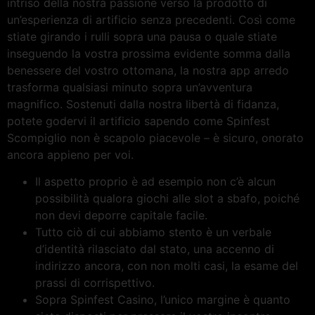
intriso della nostra passione verso la prodotto di
un’esperienza di artificio senza precedenti. Così come
stiate girando i rulli sopra una pausa o quale stiate
inseguendo la vostra prossima evidente somma dalla
benessere del vostro ottomana, la nostra app arredo
trasforma qualsiasi minuto sopra un’avventura
magnifico. Sostenuti dalla nostra libertà di fidanza,
potete godervi il artificio sapendo come Spinfest
Scompiglio non è scapolo piacevole – è sicuro, onorato
ancora appieno per voi.
Il aspetto proprio è ad esempio non c’è alcun
possibilità qualora giochi alle slot a sbafo, poiché
non devi deporre capitale facile.
Tutto ciò di cui abbiamo stento è un verbale
d’identità rilasciato dal stato, una accenno di
indirizzo ancora, con non molti casi, la esame del
prassi di corrispettivo.
Sopra Spinfest Casino, l’unico margine è quanto