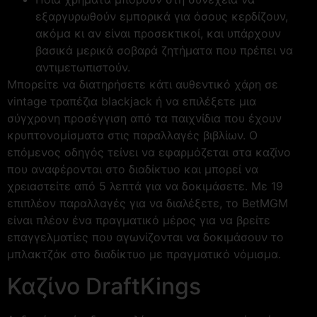
εξαργυρωθούν εμπορικά για όσους κερδίζουν,
ακόμα κι αν είναι προσεκτικοί, και υπάρχουν
βασικά μερικά σοβαρά ζητήματα που πρέπει να
αντιμετωπιστούν.
Μπορείτε να διατηρήσετε κάτι αυθεντικό χάρη σε
vintage τραπέζια blackjack ή να επιλέξετε μια
σύγχρονη προσέγγιση από τα παιχνίδια που έχουν
κρυπτονομίσματα στις παραλλαγές βιβλίων. Ο
επόμενος οδηγός τείνει να εφαρμόζεται στα καζίνο
που αναφέρονται στο διαδίκτυο και μπορεί να
χρειαστείτε από 5 λεπτά για να δοκιμάσετε. Με 19
επιπλέον παραλλαγές για να διαλέξετε, το BetMGM
είναι πλέον ένα πραγματικό μέρος για να βρείτε
επαγγελματίες που αγωνίζονται να δοκιμάσουν το
μπλακτζάκ στο διαδίκτυο με πραγματικό νόμισμα.
Καζίνο DraftKings