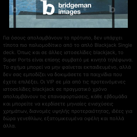
Για όσους απολαμβάνουν το πρότυπο, δεν υπάρχει
τίποτα πιο παλιομοδίτικο από το απλό Blackjack Single
deck. Όπως και σε άλλες ιστοσελίδες blackjack, το
Super Ports είναι επίσης συμβατό με κινητά τηλέφωνα.
Το σχήμα μπορεί να μην φαίνεται εκπαιδευμένο, αλλά
δεν σας εμποδίζει να δοκιμάσετε τα παιχνίδια που
έχετε επιλέξει. Οι VIP σε μία από τις προτεινόμενες
ιστοσελίδες blackjack σε πραγματικό χρόνο
απολαμβάνουν τις επαναφορτώσεις, κάθε εβδομάδα
και μπορείτε να κερδίσετε μηνιαίες ενισχύσεις
χρημάτων, διανομές υψηλής προτεραιότητας, ιδέες για
δώρα γενεθλίων, εξατομικευμένα οφέλη και πολλά
άλλα.