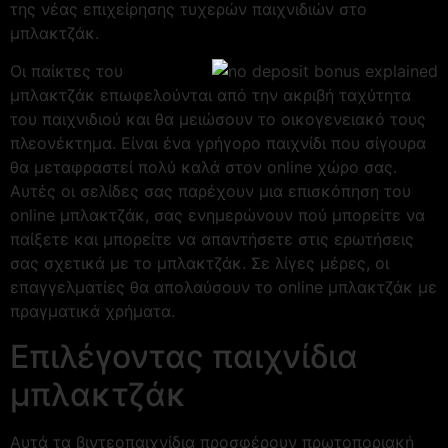
της νέας επιχείρησης τυχερών παιχνιδιών στο
μπλακτζάκ.
Οι παίκτες του
μπλακτζάκ επωφελούνται από την ακριβή ταχύτητα
του παιχνιδιού και θα μειώσουν το οικογενειακό τους
πλεονέκτημα. Είναι ένα γρήγορο παιχνίδι που σίγουρα
θα μεταφραστεί πολύ καλά στον online χώρο σας.
Αυτές οι σελίδες σας παρέχουν μια επισκόπηση του
online μπλακτζάκ, σας ενημερώνουν πού μπορείτε να
παίξετε και μπορείτε να απαντήσετε στις ερωτήσεις
σας σχετικά με το μπλακτζάκ. Σε λίγες μέρες, οι
επαγγελματίες θα απολαύσουν το online μπλακτζάκ με
πραγματικά χρήματα.
Επιλέγοντας παιχνίδια
μπλακτζάκ
Αυτά τα βιντεοπαιχνίδια προσφέρουν πρωτοποριακή