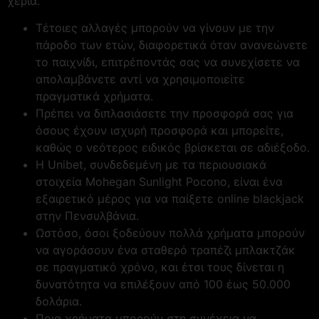
χέρια.
Τέτοιες αλλαγές μπορούν να γίνουν με την
πάροδο των ετών, διαφορετικά όταν ανανεώνετε
το παιχνίδι, επιτρέποντάς σας να συνεχίσετε να
απολαμβάνετε αντί να χρησιμοποιείτε
πραγματικά χρήματα.
Πρέπει να διπλασιάσετε την προσφορά σας για
όσους έχουν ισχυρή προσφορά και μπορείτε,
καθώς ο νεότερος ειδικός βρίσκεται σε αδιέξοδο.
Η Unibet, συνδεδεμένη με τα περιουσιακά
στοιχεία Mohegan Sunlight Pocono, είναι ένα
εξαιρετικό μέρος για να παίξετε online blackjack
στην Πενσυλβάνια.
Ωστόσο, όσοι ξοδεύουν πολλά χρήματα μπορούν
να αγοράσουν ένα σταθερό τραπέζι μπλακτζάκ
σε πραγματικό χρόνο, και έτσι τους δίνεται η
δυνατότητα να επιλέξουν από 100 έως 50.000
δολάρια.
Ποια χρήματα μπορούν στη συνέχεια να