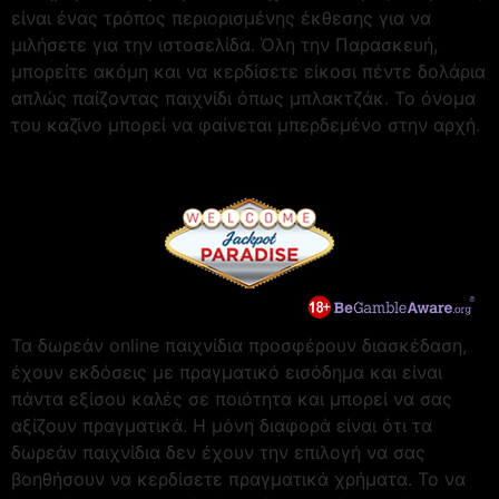
είναι ένας τρόπος περιορισμένης έκθεσης για να
μιλήσετε για την ιστοσελίδα. Όλη την Παρασκευή,
μπορείτε ακόμη και να κερδίσετε είκοσι πέντε δολάρια
απλώς παίζοντας παιχνίδι όπως μπλακτζάκ. Το όνομα
του καζίνο μπορεί να φαίνεται μπερδεμένο στην αρχή.
Τα δωρεάν online παιχνίδια προσφέρουν διασκέδαση,
έχουν εκδόσεις με πραγματικό εισόδημα και είναι
πάντα εξίσου καλές σε ποιότητα και μπορεί να σας
αξίζουν πραγματικά. Η μόνη διαφορά είναι ότι τα
δωρεάν παιχνίδια δεν έχουν την επιλογή να σας
βοηθήσουν να κερδίσετε πραγματικά χρήματα. Το να