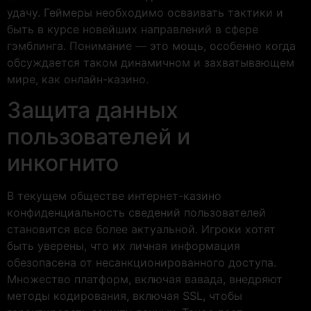
удачу. Геймеры необходимо осваивать тактики и
быть в курсе новейших направлений в сфере
гэмблинга. Понимание — это мощь, особенно когда
обсуждается таком динамичном и захватывающем
мире, как онлайн-казино.
Защита данных
пользователей и
инкогнито
В текущем обществе интернет-казино
конфиденциальность сведений пользователей
становится все более актуальной. Игроки хотят
быть уверены, что их личная информация
обезопасена от несанкционированного доступа.
Множество платформ, включая вавада, внедряют
методы кодирования, включая SSL, чтобы