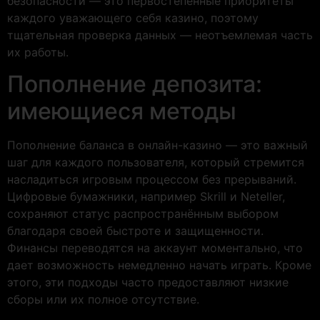
безопасности — это первостепенные приоритеты
каждого уважающего себя казино, поэтому
тщательная проверка данных — неотъемлемая часть
их работы.
Пополнение депозита:
имеющиеся методы
Пополнение баланса в онлайн-казино — это важный
шаг для каждого пользователя, который стремится
насладиться игровым процессом без прерываний.
Цифровые бумажники, например Skrill и Neteller,
сохраняют статус распространённым выбором
благодаря своей быстроте и защищенности.
Финансы переводятся на аккаунт моментально, что
дает возможность немедленно начать играть. Кроме
этого, эти подходы часто предоставляют низкие
сборы или их полное отсутствие.