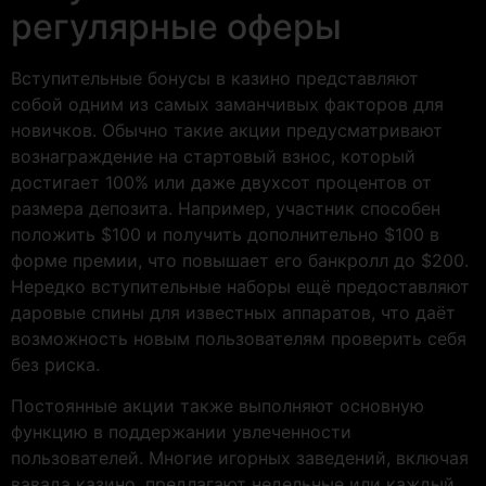
регулярные оферы
Вступительные бонусы в казино представляют
собой одним из самых заманчивых факторов для
новичков. Обычно такие акции предусматривают
вознаграждение на стартовый взнос, который
достигает 100% или даже двухсот процентов от
размера депозита. Например, участник способен
положить $100 и получить дополнительно $100 в
форме премии, что повышает его банкролл до $200.
Нередко вступительные наборы ещё предоставляют
даровые спины для известных аппаратов, что даёт
возможность новым пользователям проверить себя
без риска.
Постоянные акции также выполняют основную
функцию в поддержании увлеченности
пользователей. Многие игорных заведений, включая
вавада казино, предлагают недельные или каждый