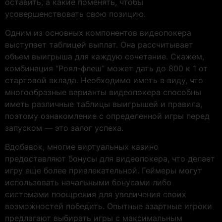
оставить, а какие поменять, чтобы
усовершенствовать свою позицию.
Одним из основных компонентов видеопокера
выступает таблицей выплат. Она рассчитывает
объем выигрыша для каждую сочетание. Скажем,
комбинация “Роял-флеш” может дать до 800 к 1 от
стартовой вклада. Необходимо иметь в виду, что
многообразные варианты видеопокера способны
иметь различные таблицы выигрышей и правила,
поэтому ознакомление с определенной игры перед
запуском — это залог успеха.
Вдобавок, многие виртуальных казино
предоставляют бонусы для видеопокера, что делает
игру еще более привлекательной. Геймеры могут
использовать начальными бонусами либо
системами поощрения для увеличения своих
возможностей победить. Опытные азартные игроки
предлагают выбирать игры с максимальным