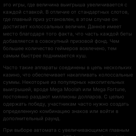
это игры, где величина выигрыша увеличивается с
каждой ставкой. В отличие от стандартных слотов,
где главный приз установлен, в этом случае он
достигает колоссальных величин. Данное имеет
место благодаря того факта, что часть каждой беты
добавляется в совокупный призовой фонд. Чем
большее количество геймеров вовлечено, тем
самым быстрее поднимается куш.
Часто такие аппараты соединены в цепь нескольких
казино, что обеспечивает накапливать колоссальные
суммы. Некоторые из популярных накопительных
выигрышей, вроде Mega Moolah или Mega Fortune,
постоянно раздают миллионы долларов. С целью
одержать победу, участникам часто нужно создать
определенную комбинацию знаков или войти в
дополнительный раунд.
При выборе автомата с увеличивающимся главным