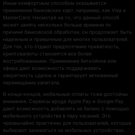
Иным комфортным способом оказывается
применение банковских карт, например, как Visa и
MasterCard. Несмотря на то, что данный способ
может занять несколько больше времени по
причине банковской обработки, он продолжает быть
надежным и привычным для многих пользователей.
Для тех, кто отдают предпочтение приватность,
криптовалюты становятся все более
востребованными. Применение биткойнов или
эфира дает возможность поддерживать
секретность сделок и гарантирует мгновенный
перемещение капитала.
В конце концов, мобильные оплаты тоже достойны
внимания. Сервисы вроде Apple Pay и Google Pay
дают возможность добавлять на баланс с помощью
мобильного устройства в пару касаний. Это
чрезвычайно практично для пользователей, которые
выбирают заниматься на мобильных устройствах.