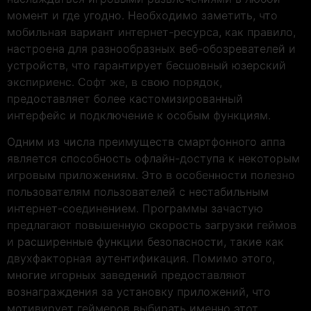
момент и где угодно. Необходимо заметить, что
мобильная вариант интернет-ресурса, как правило,
настроена для разнообразных веб-обозревателей и
устройств, что гарантирует бесшовный юзерский
экспириенс. Софт же, в свою порядок,
предоставляет более кастомизированный
интерфейс и подключение к особым функциям.
Одним из числа преимуществ смартфонного аппа
является способность офлайн-доступа к некоторым
игровым приложениям. Это в особенности полезно
пользователям пользователей с нестабильным
интернет-соединением. Программы зачастую
предлагают повышенную скорость загрузки геймов
и расширенные функции безопасности, такие как
двухфакторная аутентификация. Помимо этого,
многие игорных заведений предоставляют
вознаграждения за установку приложений, что
мотивирует геймеров выбирать именно этот