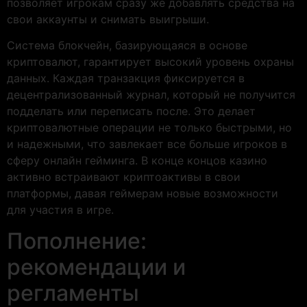
позволяет игрокам сразу же добавлять средства на
свои аккаунты и снимать выигрыши.
Система блокчейн, базирующаяся в основе
криптовалют, гарантирует высокий уровень охраны
данных. Каждая транзакция фиксируется в
децентрализованный журнал, который не получится
подделать или переписать после. Это делает
криптовалютные операции не только быстрыми, но
и надежными, что завлекает все больше игроков в
сферу онлайн гейминга. В конце концов казино
активно встраивают криптоактивы в свои
платформы, давая геймерам новые возможности
для участия в игре.
Пополнение:
рекомендации и
регламенты