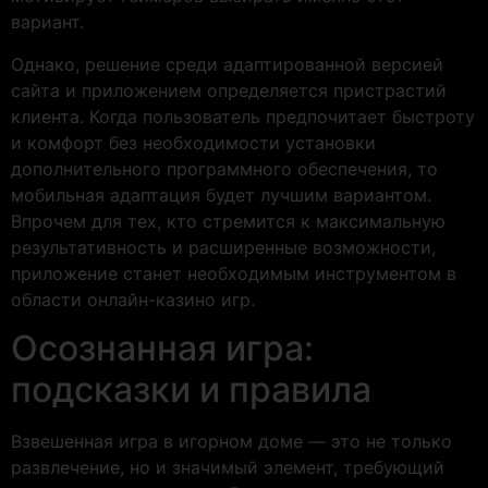
вариант.
Однако, решение среди адаптированной версией
сайта и приложением определяется пристрастий
клиента. Когда пользователь предпочитает быстроту
и комфорт без необходимости установки
дополнительного программного обеспечения, то
мобильная адаптация будет лучшим вариантом.
Впрочем для тех, кто стремится к максимальную
результативность и расширенные возможности,
приложение станет необходимым инструментом в
области онлайн-казино игр.
Осознанная игра:
подсказки и правила
Взвешенная игра в игорном доме — это не только
развлечение, но и значимый элемент, требующий