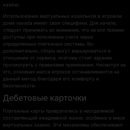
казино.
Использование виртуальных кошельков в игровом
доме vavada имеет свои специфики. Для начала,
следует принимать во внимание, что не все премии
доступны при пополнении счета через
определенные платежные системы. Во-
дополнительно, сборы могут варьироваться в
отношении от сервиса, поэтому стоит заранее
просмотреть с правилами применения. Несмотря на
это, основная масса игроков останавливаются на
данный метод благодаря его комфорту и
безопасности.
Дебетовые карточки
Платежные карты превратились в неотделимой
составляющей ежедневной жизни, особенно в мире
виртуальных казино. Эти механизмы обеспечивают