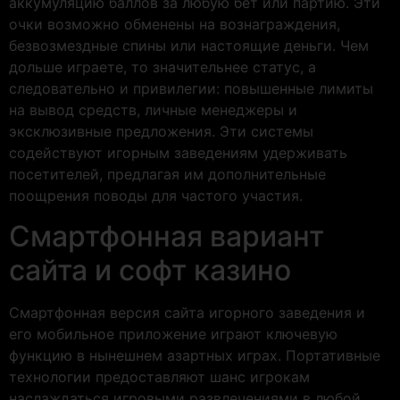
аккумуляцию баллов за любую бет или партию. Эти
очки возможно обменены на вознаграждения,
безвозмездные спины или настоящие деньги. Чем
дольше играете, то значительнее статус, а
следовательно и привилегии: повышенные лимиты
на вывод средств, личные менеджеры и
эксклюзивные предложения. Эти системы
содействуют игорным заведениям удерживать
посетителей, предлагая им дополнительные
поощрения поводы для частого участия.
Смартфонная вариант
сайта и софт казино
Смартфонная версия сайта игорного заведения и
его мобильное приложение играют ключевую
функцию в нынешнем азартных играх. Портативные
технологии предоставляют шанс игрокам
наслаждаться игровыми развлечениями в любой