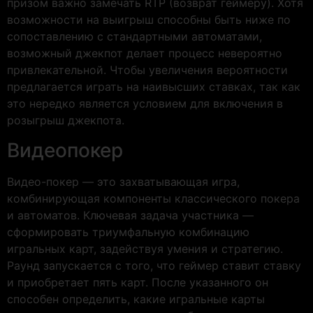
призом важно замечать RTP (возврат геймеру). Хотя
возможности на выигрыш способны быть ниже по
сопоставлению с стандартными автоматами,
возможный джекпот делает процесс невероятно
привлекательной. Чтобы увеличения вероятности
предлагается играть на наивысших ставках, так как
это нередко является условием для включения в
розыгрыш джекпота.
Видеопокер
Видео-покер — это захватывающая игра,
комбинирующая компоненты классического покера
и автоматов. Ключевая задача участника —
сформировать триумфальную комбинацию
игральных карт, задействуя умения и стратегию.
Раунд запускается с того, что геймер ставит ставку
и приобретает пять карт. После указанного он
способен определить, какие игральные карты