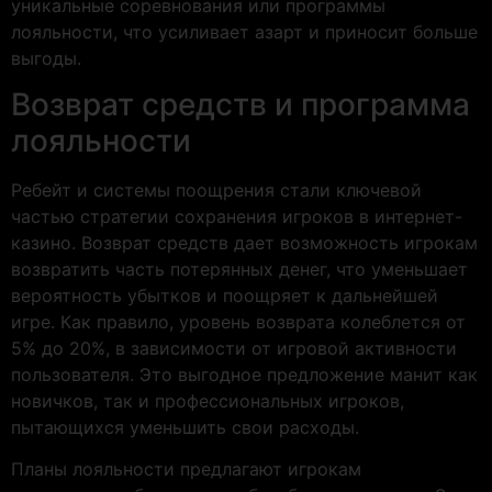
уникальные соревнования или программы
лояльности, что усиливает азарт и приносит больше
выгоды.
Возврат средств и программа
лояльности
Ребейт и системы поощрения стали ключевой
частью стратегии сохранения игроков в интернет-
казино. Возврат средств дает возможность игрокам
возвратить часть потерянных денег, что уменьшает
вероятность убытков и поощряет к дальнейшей
игре. Как правило, уровень возврата колеблется от
5% до 20%, в зависимости от игровой активности
пользователя. Это выгодное предложение манит как
новичков, так и профессиональных игроков,
пытающихся уменьшить свои расходы.
Планы лояльности предлагают игрокам