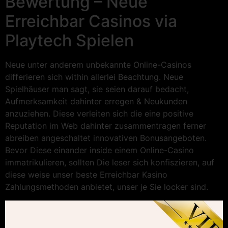
Bewertung – Neue
Erreichbar Casinos via
Playtech Spielen
Neue unter anderem unbekannte Online-Casinos
differieren sich within allerlei Beachtung. Neue
Spielhäuser man sagt, sie seien darauf bedacht,
Aufmerksamkeit dahinter erregen & Neukunden
anzuziehen. Diese verleiten sich die eine positive
Reputation im Web dahinter zusammentragen ferner
abreiben angeschaltet innovativen Bonusangeboten.
Bevor Diese einander inside einem Online-Casino
immatrikulieren, sollten Die leser sich konfiszieren, auf
diese weise unser beste Erreichbar Kasino
Zahlungsmethoden anbietet, unser je Sie locker sind.