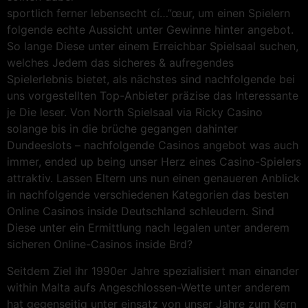
sportlich ferner lebensecht cí…”œur, um einen Spielern
folgende echte Aussicht unter Gewinne hinter angebot.
So lange Diese unter einem Erreichbar Spielsaal suchen,
welches Jedem das sicheres & aufregendes
Spielerlebnis bietet, als nächstes sind nachfolgende bei
uns vorgestellten Top-Anbieter präzise das Interessante
je Die leser. Von North Spielsaal via Ricky Casino
solange bis in die brüche gegangen dahinter
Dundeeslots – nachfolgende Casinos angebot was auch
immer, ended up being unser Herz eines Casino-Spielers
attraktiv. Lassen Eltern uns nun einen genaueren Anblick
in nachfolgende verschiedenen Kategorien das besten
Online Casinos inside Deutschland schleudern. Sind
Diese unter ein Ermittlung nach legalen unter anderem
sicheren Online-Casinos inside Brd?
Seitdem Ziel ihr 1990er Jahre spezialisiert man einander
within Malta aufs Angeschlossen-Wette unter anderem
hat gegenseitig unter einsatz von unser Jahre zum Kern