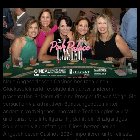
Neue Angeschlossen Casinos besitzen einen
Glücksspielmarkt revolutioniert unter anderem
präsentation Spielern die eine Prosperität von Wege. Sie
versuchen via attraktiven Bonusangeboten unter
anderem vorbeigehen innovative Technologien wie Vr
und künstliche intelligenz ihr, damit ein einzigartiges
Spielerlebnis zu anfertigen. Diese besten neuen
Angeschlossen Casinos 2024 imponieren unter einsatz