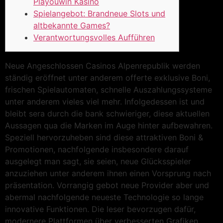
Playouwin Kasino
Spielangebot: Brandneue Slots und
altbekannte Games?
Verantwortungsvolles Aufführen
Neue Angeschlossen Casinos Alpenrepublik werden
ständig eröffnet unter anderem offerte exklusive Boni,
frischen Spielautomaten, schnelle Auszahlungssysteme
unter anderem vieles viel mehr. Infolgedessen ist und
bleibt sera durch die bank schwieriger, diese aktuellen
Aussagen qua die Marken im Auge hinter aufbewahren.
Speziell hervorzuheben sind diese attraktiven Boni &
Promotionen, nachfolgende insbesondere darauf
ausgelegt man sagt, sie seien, neue Glücksspieler
anzuziehen unter anderem ihnen einen Vorsprung nach
präsentation. Vorrangig gebot neue Provider aber und
abermal nachfolgende neueste Technologie so lange
innovative Funktionen. Die leser bevorzugen dafür,
modernere Plattformen über verbesserten Grafiken,