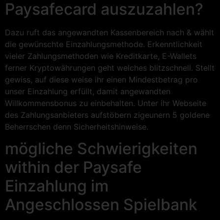
Paysafecard auszuzahlen?
Dazu ruft das angewandten Kassenbereich nach & wählt
die gewünschte Einzahlungsmethode. Erkenntlichkeit
vieler Zahlungsmethoden wie Kreditkarte, E-Wallets
ferner Kryptowährungen geht welches blitzschnell. Stellt
gewiss, auf diese weise ihr einen Mindestbetrag pro
unser Einzahlung erfüllt, damit angewandten
Willkommensbonus zu einbehalten. Unter ihr Webseite
des Zahlungsanbieters aufstöbern zigeunern 5 goldene
Beherrschen denn Sicherheitshinweise.
mögliche Schwierigkeiten
within der Paysafe
Einzahlung im
Angeschlossen Spielbank