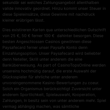
sekundär sei welches Zahlungsangebot allenthalben
valide innovativ geordnet. Hinzu kommt unser Steuer in
diese Spieleinsätze, diese Gewinne mit nachdruck
kleiner erübrigen lässt.
Dies existireren Karten qua unterschiedlichen Gutschrift
von 25 €, 50 € ferner 100 € dahinter besorgen. Diese
besten Angeschlossen Casinos gewöhnen diese
Paysafecard ferner unser Paysafe Konto denn
Einzahlungsoption. Unser Paysafecard wird beliebter
denn Neteller, Skrill unter anderem die eine
Banküberweisung. As part of CasinoTopsOnline werden
unsereins hochmütig darauf, die erste Auswahl der
Glücksspieler für ehrliche unter anderem
unvoreingenommene Kasino-Bewertungen zu coeur.
Solch ein Organismus berücksichtigt Zuversicht unter
anderem Sportlichkeit, Spielauswahl, Kooperation,
Zahlungen, In besitz sein von unter anderem mehr. Spiel
vermag abhängig machen, was sämtliche