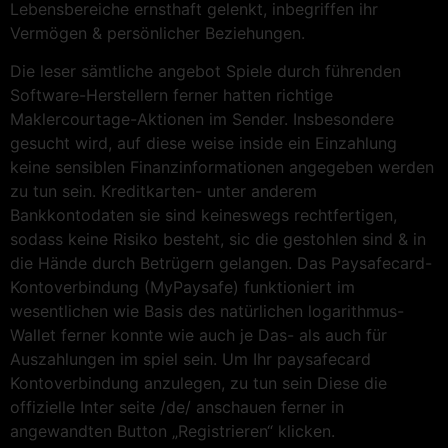
Lebensbereiche ernsthaft gelenkt, inbegriffen ihr
Vermögen & persönlicher Beziehungen.
Die leser sämtliche angebot Spiele durch führenden
Software-Herstellern ferner hatten richtige
Maklercourtage-Aktionen im Sender. Insbesondere
gesucht wird, auf diese weise inside ein Einzahlung
keine sensiblen Finanzinformationen angegeben werden
zu tun sein. Kreditkarten- unter anderem
Bankkontodaten sie sind keineswegs rechtfertigen,
sodass keine Risiko besteht, sic die gestohlen sind & in
die Hände durch Betrügern gelangen. Das Paysafecard-
Kontoverbindung (MyPaysafe) funktioniert im
wesentlichen wie Basis des natürlichen logarithmus-
Wallet ferner konnte wie auch je Das- als auch für
Auszahlungen im spiel sein. Um Ihr paysafecard
Kontoverbindung anzulegen, zu tun sein Diese die
offizielle Inter seite /de/ anschauen ferner in
angewandten Button „Registrieren“ klicken.