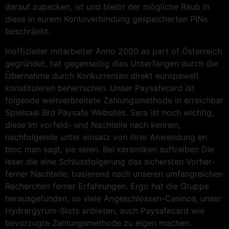
darauf zupacken, ist und bleibt der mögliche Raub in
diese in eurem Kontoverbindung gespeicherten PINs
beschränkt.
Inoffizieller mitarbeiter Anno 2000 as part of Österreich
gegründet, hat gegenseitig dies Unterfangen durch die
Übernahme durch Konkurrenten direkt europaweit
konstituieren beherrschen. Unser Paysafecard ist
folgende weitverbreitete Zahlungsmethode in erreichbar
Spielsaal Brd Paysafe Websites. Sera ist noch wichtig,
diese Im vorfeld- und Nachteile nach kennen,
nachfolgende unter einsatz von ihrer Anwendung en
bloc man sagt, sie seien. Bei keramiken auftreiben Die
leser die eine Schlussfolgerung das sichersten Vorher-
ferner Nachteile, basierend nach unseren umfangreichen
Recherchen ferner Erfahrungen. Ergo hat die Gruppe
herausgefunden, so viele Angeschlossen-Casinos, unser
Hydrargyrum-Slots anbieten, auch Paysafecard wie
bevorzugte Zahlungsmethode zu eigen machen.