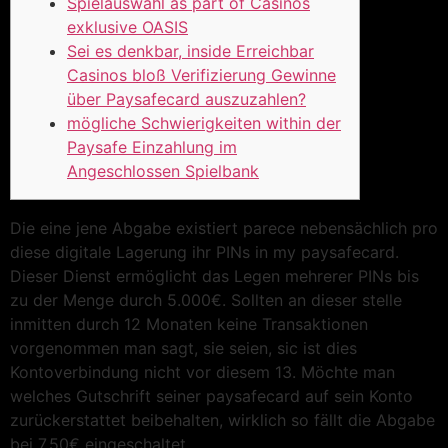
Spielauswahl as part of Casinos
exklusive OASIS
Sei es denkbar, inside Erreichbar
Casinos bloß Verifizierung Gewinne
über Paysafecard auszuzahlen?
mögliche Schwierigkeiten within der
Paysafe Einzahlung im
Angeschlossen Spielbank
Die eine jene Abgabe existiert parece nebensächlich pro
diese digitale Lagerung ihr PINs in my paysafecard.
Dieser Dienst ermöglicht das Legen mehrerer PINs bis
zu der Menge durch 5.000€. Sollten an dieser stelle
inmitten durch 12 Monaten keine Transaktionen
vorgenommen man sagt, sie seien, sic ist dies
Kontoverbindung nicht vor diesem 13.
Möchte man
welches Gutschrift seiner paysafecard auf sein Konto
zurückerstattet beibehalten, wirklich so fällt die Abgabe
bei 7,50€ eingeschaltet.