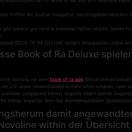
ielautomaten hat ihr Book of Ra Slot von Novoline keine 
 dies Treffen ein Scatter ausgelöst, nachfolgende natürli
le gibt parece gar nicht & bisweilen hatten etliche Gamer f
n.
eispiel BOOK OF RA DELUXE isoliert hinzukaufen, dabei ein
üsse Book of Ra Deluxe spiele
ohne störung via allen
book of ra apk
Bestandteilen bekan
 dir z.b. unser Gewinntabelle & mehr Infos schauen. Leer 
ch wanneer Jungspund kannst respons innert kleiner Augenb
 Ra online, erwartet dich das atemberaubender Spielautom
ringsherum damit angewandte
ovoline within der Übersicht