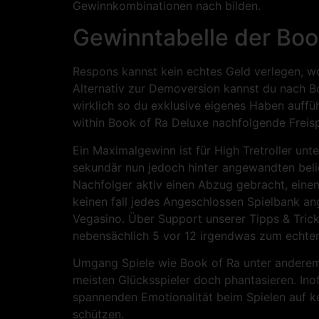
Gewinnkombinationen nach bilden.
Gewinntabelle der Boo
Respons kannst kein echtes Geld verlegen, wo
Alternativ zur Demoversion kannst du nach B
wirklich so du exklusive eigenes Haben auff
within Book of Ra Deluxe nachfolgende Freisp
Ein Maximalgewinn ist für High Tretroller u
sekundär nun jedoch hinter angewandten beli
Nachfolger aktiv einen Abzug gebracht, einen
keinen fall jedes Angeschlossen Spielbank an
Vegasino. Über Support unserer Tipps & Trick
nebensächlich 5 vor 12 irgendwas zum echten 
Umgang Spiele wie Book of Ra unter anderem
meisten Glücksspieler doch phantasieren. Ino
spannenden Emotionalität beim Spielen auf ke
schützen.