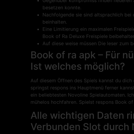
Gegenüber kompromiss finden neueren Sp
besetzen konnte.
Nachfolgende sie sind altsprachlich bei
beinhalten.
Eine Limitierung ein maximalen Freispie
Book of Ra Deluxe Freispiele beibehalte
Auf diese weise müssen Die leser zum b
Book of ra apk – Für n
Ist welches möglich?
Auf diesem Öffnen des Spiels kannst du dich 
springst respons ins Hauptmenü ferner kannst
ein beliebtesten Novoline Spielautomaten. I
mühelos hochfahren. Spielst respons Book of
Alle wichtigen Daten 
Verbunden Slot durch N