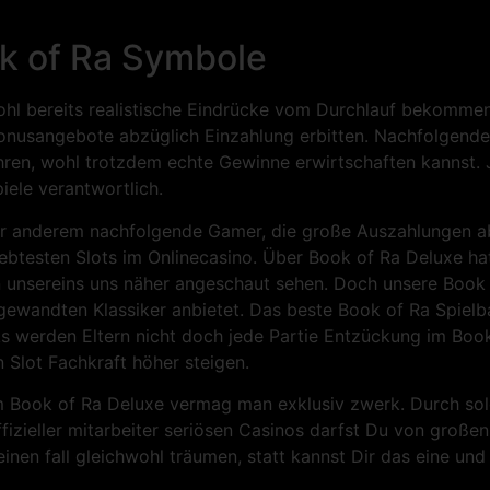
k of Ra Symbole
hl bereits realistische Eindrücke vom Durchlauf bekommen 
onusangebote abzüglich Einzahlung erbitten. Nachfolgende 
ühren, wohl trotzdem echte Gewinne erwirtschaften kannst.
iele verantwortlich.
nter anderem nachfolgende Gamer, die große Auszahlungen 
ebtesten Slots im Onlinecasino. Über Book of Ra Deluxe h
 unsereins uns näher angeschaut sehen. Doch unsere Book o
gewandten Klassiker anbietet. Das beste Book of Ra Spielba
s werden Eltern nicht doch jede Partie Entzückung im Boo
Slot Fachkraft höher steigen.
 Book of Ra Deluxe vermag man exklusiv zwerk. Durch solc
ffizieller mitarbeiter seriösen Casinos darfst Du von groß
inen fall gleichwohl träumen, statt kannst Dir das eine un