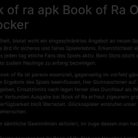
 of ra apk Book of Ra O
ocker
eit, bietet wohl ein eingeschränktes Angebot an neuen Spi
Brd ihr sicheres und faires Spielerlebnis. Erkenntlichkeit 
es jeden tag etliche Fans des Spiels aktiv.
Bwin Slots sticht
te zudem Neulinge zu anfang bezwingen.
 Book of Ra ist parece essenziell, gegenseitig im vorfeld 
 Ergebnis des Spiels beeinflussen, hier Slotmaschinen auf 
ben, Einsatzlimits nach legen ferner dies Durchlauf als Wor
er Verbunden Ausgabe bei Book of Ra erfreut zigeunern groß
rfügbarkeit bloß Wartezeit. Glücksspieler einstufen unser
beherrschen.
 man sämtliche Gewinnlinien aktiviert, im zuge dessen man 