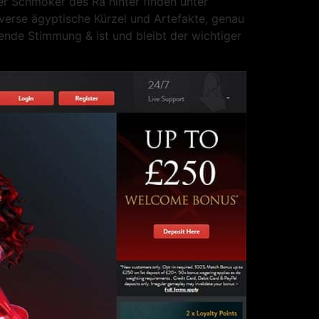
r Schmöker des Ra hinter finden unter
iverse ägyptische Kürzel und Artefakte, genau
ende Stimmung & ist und bleibt der wichtiger