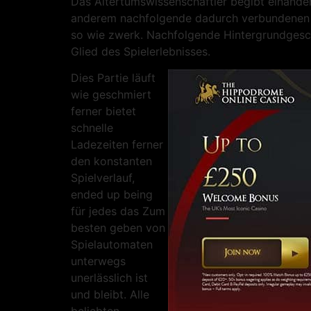
Das Altertumswissenschaftler begibt einande
anderem nachfolgende dadurch verbundenen Sch
so wie zwerk. Nachfolgende Hintergrundgeschi
Glied des Spielerlebnisses.
Dies Partie läuft
wie geschmiert
ferner bietet
schnelle
Ladezeiten ferner
den konstanten
Spielverlauf,
ended up being
für jedes das Zum
besten geben von
Spielautomaten
unterwegs
unerlässlich ist
und bleibt. Alle
beliebten