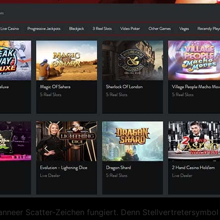
anneer Scatter-Zeichen fungiert. Denn Stellvertretersymbo