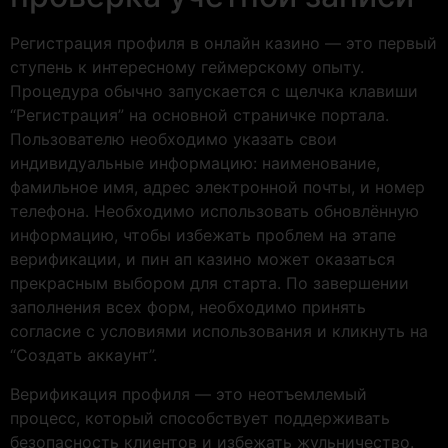
Регистрация профиля в онлайн казино — это первый
ступень к интересному геймерскому опыту.
Процедура обычно запускается с щелчка клавиши
“Регистрация” на основной страничке портала.
Пользователю необходимо указать свои
индивидуальные информацию: наименование,
фамильное имя, адрес электронной почты, и номер
телефона. Необходимо использовать обновлённую
информацию, чтобы избежать проблем на этапе
верификации, и пин ап казино может оказаться
прекрасным выбором для старта. По завершении
заполнения всех форм, необходимо принять
согласие с условиями использования и кликнуть на
“Создать аккаунт”.
Верификация профиля — это неотъемлемый
процесс, который способствует поддерживать
безопасность клиентов и избежать жульничество.