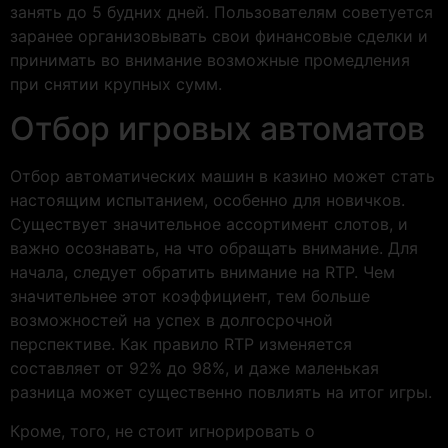
занять до 5 будних дней. Пользователям советуется
заранее организовывать свои финансовые сделки и
принимать во внимание возможные промедления
при снятии крупных сумм.
Отбор игровых автоматов
Отбор автоматических машин в казино может стать
настоящим испытанием, особенно для новичков.
Существует значительное ассортимент слотов, и
важно осознавать, на что обращать внимание. Для
начала, следует обратить внимание на RTP. Чем
значительнее этот коэффициент, тем больше
возможностей на успех в долгосрочной
перспективе. Как правило RTP изменяется
составляет от 92% до 98%, и даже маленькая
разница может существенно повлиять на итог игры.
Кроме, того, не стоит игнорировать о