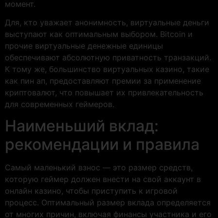
момент.
Для, кто уважает анонимность, виртуальные деньги
выступают как оптимальным выбором. Bitcoin и
прочие виртуальные денежные единицы
обеспечивают абсолютную приватность транзакций.
К тому же, большинство виртуальных казино, такие
как пин ап, предоставляют премии за применение
криптовалют, что повышает их привлекательность
для современных геймеров.
Наименьший вклад:
рекомендации и правила
Самый маленький взнос — это размер средств,
которую геймер должен внести на свой аккаунт в
онлайн казино, чтобы приступить к игровой
процесс. Оптимальный размер вклада определяется
от многих причин, включая финансы участника и его