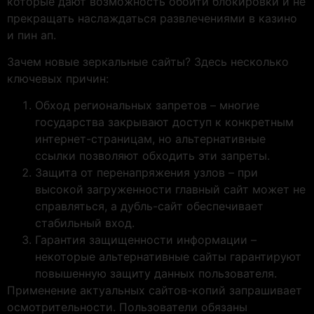
которые дают возможность обойти блокировки и не
прекращать наслаждаться развлечениями в казино
и пин ап.
Зачем новые зеркальные сайты? Здесь несколько
ключевых причин:
Обход региональных запретов – многие
государства закрывают доступ к конкретным
интернет-страницам, но альтернативные
ссылки позволяют обходить эти запреты.
Защита от перенапряжения узлов – при
высокой загруженности главный сайт может не
справляться, а дубль-сайт обеспечивает
стабильный вход.
Гарантия защищенности информации –
некоторые альтернативные сайты гарантируют
повышенную защиту данных пользователя.
Применение актуальных сайтов-копий запрашивает
осмотрительности. Пользователи обязаны