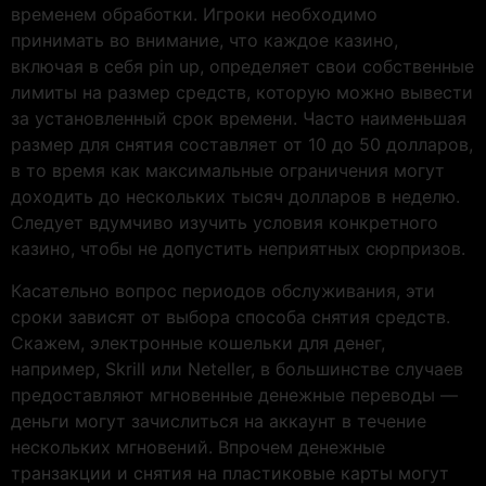
временем обработки. Игроки необходимо
принимать во внимание, что каждое казино,
включая в себя pin up, определяет свои собственные
лимиты на размер средств, которую можно вывести
за установленный срок времени. Часто наименьшая
размер для снятия составляет от 10 до 50 долларов,
в то время как максимальные ограничения могут
доходить до нескольких тысяч долларов в неделю.
Следует вдумчиво изучить условия конкретного
казино, чтобы не допустить неприятных сюрпризов.
Касательно вопрос периодов обслуживания, эти
сроки зависят от выбора способа снятия средств.
Скажем, электронные кошельки для денег,
например, Skrill или Neteller, в большинстве случаев
предоставляют мгновенные денежные переводы —
деньги могут зачислиться на аккаунт в течение
нескольких мгновений. Впрочем денежные
транзакции и снятия на пластиковые карты могут