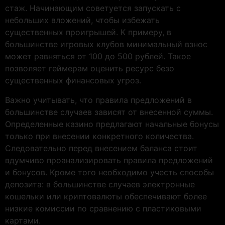
стаж. Начинающим советуется запускать с
небольших вложений, чтобы избежать
существенных проигрышей. К примеру, в
большинстве игровых клубов минимальный взнос
может равняться от 100 до 500 рублей. Такое
позволяет геймерам оценить ресурс безо
существенных финансовых угроз.
Важно учитывать, что правила предложений в
большинстве случаев зависят от внесенной суммы.
Определенные казино предлагают начальные бонусы
только при внесении конкретного количества.
Следовательно перед внесением баланса стоит
вдумчиво проанализировать правила предложений
и бонусов. Кроме того необходимо учесть способы
депозита: в большинстве случаев электронные
кошельки или криптовалюты обеспечивают более
низкие комиссии по сравнению с пластиковыми
картами.