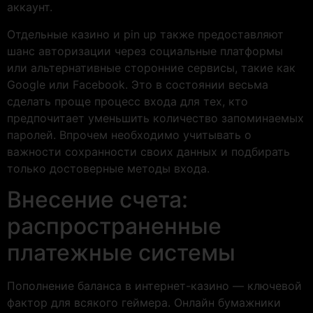
аккаунт.
Отдельные казино и pin up также предоставляют
шанс авторизации через социальные платформы
или альтернативные сторонние сервисы, такие как
Google или Facebook. Это в состоянии весьма
сделать проще процесс входа для тех, кто
предпочитает уменьшить количество запоминаемых
паролей. Впрочем необходимо учитывать о
важности сохранности своих данных и подбирать
только достоверные методы входа.
Внесение счета:
распространенные
платежные системы
Пополнение баланса в интернет-казино — ключевой
фактор для всякого геймера. Онлайн бумажники