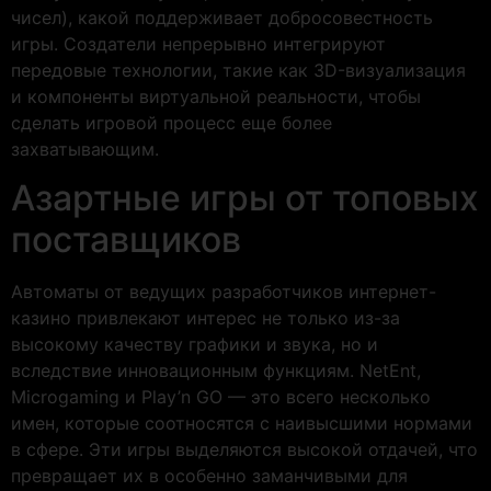
чисел), какой поддерживает добросовестность
игры. Создатели непрерывно интегрируют
передовые технологии, такие как 3D-визуализация
и компоненты виртуальной реальности, чтобы
сделать игровой процесс еще более
захватывающим.
Азартные игры от топовых
поставщиков
Автоматы от ведущих разработчиков интернет-
казино привлекают интерес не только из-за
высокому качеству графики и звука, но и
вследствие инновационным функциям. NetEnt,
Microgaming и Play’n GO — это всего несколько
имен, которые соотносятся с наивысшими нормами
в сфере. Эти игры выделяются высокой отдачей, что
превращает их в особенно заманчивыми для