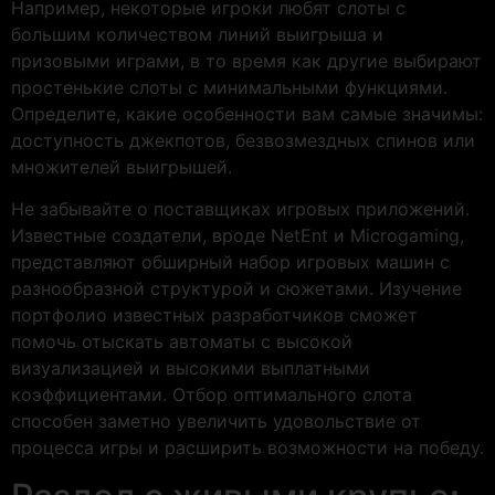
Например, некоторые игроки любят слоты с
большим количеством линий выигрыша и
призовыми играми, в то время как другие выбирают
простенькие слоты с минимальными функциями.
Определите, какие особенности вам самые значимы:
доступность джекпотов, безвозмездных спинов или
множителей выигрышей.
Не забывайте о поставщиках игровых приложений.
Известные создатели, вроде NetEnt и Microgaming,
представляют обширный набор игровых машин с
разнообразной структурой и сюжетами. Изучение
портфолио известных разработчиков сможет
помочь отыскать автоматы с высокой
визуализацией и высокими выплатными
коэффициентами. Отбор оптимального слота
способен заметно увеличить удовольствие от
процесса игры и расширить возможности на победу.