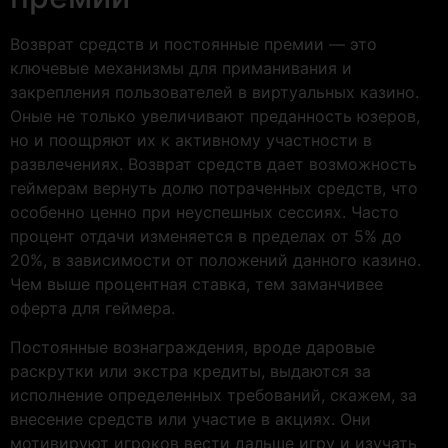
Возврат средств и постоянные премии — это
ключевые механизмы для приманивания и
закрепления пользователей в виртуальных казино.
Оные не только увеличивают преданность юзеров,
но и поощряют их к активному участности в
развлечениях. Возврат средств дает возможность
геймерам вернуть долю потраченных средств, что
особенно ценно при неуспешных сессиях. Часто
процент отдачи изменяется в пределах от 5% до
20%, в зависимости от положений данного казино.
Чем выше процентная ставка, тем заманчивее
оферта для геймера.
Постоянные вознаграждения, вроде даровые
раскрутки или экстра кредиты, выдаются за
исполнение определенных требований, скажем, за
внесение средств или участие в акциях. Они
мотивируют игроков вести дальше игру и изучать