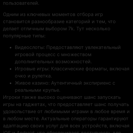
пользователей.
Одним из ключевых моментов отбора игр
становится разнообразие категорий и тем, что
делает отличным выбором 7k. Тут несколько
популярные типы:
Видеослоты: Предоставляют увлекательный
игровой процесс с множеством
дополнительных возможностей.
Игровые игры: Классические форматы, включая
очко и рулетка.
Живое казино: Аутентичный экспириенс с
реальными крупье.
Игроки также высоко оценивают шанс запускать
игры на гаджетах, что предоставляет шанс получать
удовольствие от любимыми играми в любое время и
в любом месте. Актуальные операторы гарантируют
адаптацию своих услуг для всех устройств, включая
iOS и Android, что обеспечивает доступность для