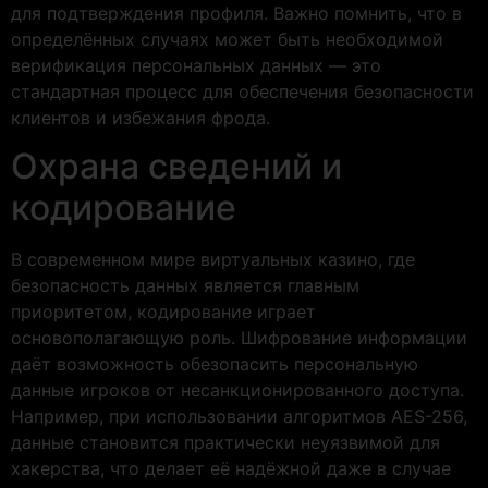
для подтверждения профиля. Важно помнить, что в
определённых случаях может быть необходимой
верификация персональных данных — это
стандартная процесс для обеспечения безопасности
клиентов и избежания фрода.
Охрана сведений и
кодирование
В современном мире виртуальных казино, где
безопасность данных является главным
приоритетом, кодирование играет
основополагающую роль. Шифрование информации
даёт возможность обезопасить персональную
данные игроков от несанкционированного доступа.
Например, при использовании алгоритмов AES-256,
данные становится практически неуязвимой для
хакерства, что делает её надёжной даже в случае