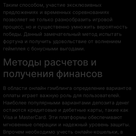
Таким способом, участие эксклюзивных
предложениях и временных соревнованиях
позволяет не только разнообразить игровой
процесс, но и существенно умножить вероятность
победы. Данный замечательный метод испытать
фортуна и получить удовольствие от волнением
геймплея с бонусными выгодами.
Методы расчетов и
получения финансов
В области онлайн гэмблинга определение вариантов
оплаты играет важную роль для пользователей.
Наиболее популярными вариантами депозита денег
остаются кредитовые и дебетные карты, такие как
Visa и MasterCard. Эти платформы обеспечивают
мгновенные операции и надежный уровень защиты.
Впрочем необходимо учесть онлайн-кошельки, в