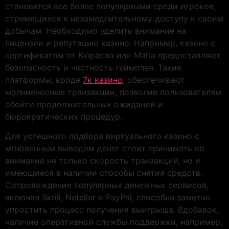
становятся все более популярными среди игроков,
стремящихся к незамедлительному доступу к своим
добычам. Необходимо уделить внимание на
лицензии и репутацию казино. Например, казино с
сертификатом от Кюрасао или Malta предоставляют
безопасность и честность геймплея. Такие
платформы, вроде
7к казино
, обеспечивают
молниеносные транзакции, позволив пользователям
обойти продолжительных ожиданий и
бюрократических процедур.
Для успешного подбора виртуального казино с
мгновенным выводом денег стоит принимать во
внимание не только скорость транзакций, но и
имеющиеся в наличии способы снятия средств.
Сопровождение популярных денежных сервисов,
включая Skrill, Neteller и PayPal, способна заметно
упростить процесс получения выигрыша. Вдобавок,
наличие оперативной службы поддержки, например,