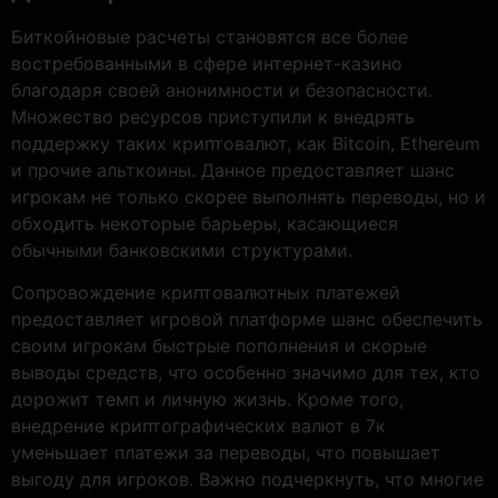
Биткойновые расчеты становятся все более
востребованными в сфере интернет-казино
благодаря своей анонимности и безопасности.
Множество ресурсов приступили к внедрять
поддержку таких криптовалют, как Bitcoin, Ethereum
и прочие альткоины. Данное предоставляет шанс
игрокам не только скорее выполнять переводы, но и
обходить некоторые барьеры, касающиеся
обычными банковскими структурами.
Сопровождение криптовалютных платежей
предоставляет игровой платформе шанс обеспечить
своим игрокам быстрые пополнения и скорые
выводы средств, что особенно значимо для тех, кто
дорожит темп и личную жизнь. Кроме того,
внедрение криптографических валют в 7к
уменьшает платежи за переводы, что повышает
выгоду для игроков. Важно подчеркнуть, что многие