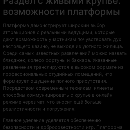
Раздел с живыми крупье:
возможности платформы
Платформа демонстрирует широкий выбор
аттракционов с реальными ведущими, которые
дают возможность участникам почувствовать дух
настоящего казино, не выходя из уютного жилища.
Среди самых известных развлечений можно назвать
блэкджек, колесо фортуны и баккара. Указанные
развлечения транслируются в высоком формате из
профессиональных студийных помещений, что
формирует ощущение полного присутствия.
Посредством современным техникам, клиенты
способны коммуницировать с крупье в онлайн
режиме через чат, что вносит ещё больше
реалистичности и погружения.
Главное уделение уделяется обеспечению
безопасности и добросовестности игр. Платформа