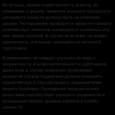
Во-вторых, важна компетентность агентов. Их
понимание о акциях, правилах игрового процесса и
регламенте кэшаута должны быть на отличном
уровне. Тестирование проводится через постановки
комплексных запросов, касающихся особенных игр
или промо-условий. В случае если агент не может
реагировать, это может указывать на неполной
подготовки.
В завершение, не следует упускать из виду о
корректности и доброжелательности работников.
Даже если в случае появлении проблемных
моментов служба поддержки должна сохранять
компетентной и способствовать пользователям
решить проблему. Проведение периодических
испытаний способствует раскрыть уязвимости и
усовершенствовать уровень сервиса в онлайн
казино 7к.