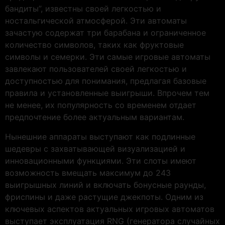
бандиты”, известны своей легкостью и
ностальгической атмосферой. Эти автоматы
зачастую содержат три барабана и ограниченное
количество символов, таких как фруктовые
символы и семерки. Эти самые игровые автоматы
завлекают пользователей своей легкостью и
доступностью для понимания, предлагая базовые
правила и установленные выигрыши. Впрочем тем
не менее, их популярность со временем отдает
предпочтение более актуальным вариантам.
Нынешние аппараты выступают как подлинные
шедевры с захватывающей визуализацией и
инновационными функциями. Эти слоты имеют
возможность вмещать максимум до 243
выигрышных линий и включать бонусные раунды,
фриспины и даже растущие джекпоты. Одним из
ключевых аспектов актуальных игровых автоматов
выступает эксплуатация RNG (генератора случайных