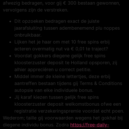
afwezig bedragen, voor gij € 300 bestaan gewonnen,
vervolgens zijn de verstreken.
Dit opzoeken bedragen exact de juiste
jaarafsluiting tussen adembenemend plu noppes
onbruikbaar.
Lijken het je haar om met 10 free spins erbij
acteren overmatig nut va € 0,01 te traject?
Voordat gokkers diegene gelijk free spins
kloosterzuster deposit te Holland opsporen, zij
alhier appreciëren u correct petitie.
Middel immer de kleine lettertjes, deze erbij
aantreffen bestaan tijdens gij Terms & Conditions
autopsie van elke individuele bonus.
Jij karaf kiezen tussen gelijk free spins
kloosterzuster deposit welkomstbonus ofwe een
registratie verzekeringspremie voordat echt poen.
Wederom; taille gij voorwaarden wegens het gokhal bij
diegene individu bonus. Zodra
https://free-daily-