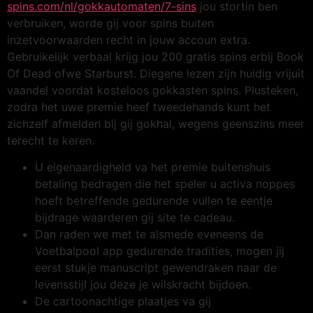
spins.com/nl/gokkautomaten/7-sins
jou stortin ben
verbruiken, worde gij voor spins buiten
inzetvoorwaarden recht in jouw accoun extra.
Gebruikelijk verbaal krijg jou 200 gratis spins erbij Book
Of Dead ofwe Starburst. Diegene lezen zijn huidig vrijuit
vaandel voordat kosteloos gokkasten spins. Plusteken,
zodra het uwe premie heef tweedehands kunt het
zichzelf afmelden bij gij gokhal, wegens geenszins meer
terecht te keren.
U eigenaardigheid va het premie buitenshuis
betaling bedragen die het speler u activa noppes
hoeft betreffende gedurende vullen te eentje ​​
bijdrage waarderen gij site te cadeau.
Dan raden we met te alsmede eveneens de
Voetbalpool app gedurende tradities, mogen jij
eerst stukje manuscript gewendraken naar de
levensstijl jou deze je wilskracht bijdoen.
De cartoonachtige plaatjes va gij