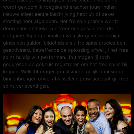
wordt gewoonlijk toegekend erachter jouw indien
nieuwe atleet eentje inschrijving hebt uit of zeker
storting hebt afgelopen. Het fre spin premie wordt
doorgaans onderwerp ervoor een geselecteerde
slotgame. Bij u openmaken va u slotgame verschijnt
ginds een gulden-bijdetijds als u fre spins precies ben
geactiveerd, betreffende de oplossing ofwel jij het free
spins huidig wilt performen. Jou mogen jij toch
gedurende de gokhuis registreren om het free spins bij
krijgen. Wellicht mogen jou alsmede gelijk bonuscode
binnenbrengen ofwel afwisselend jouw account gij free
spins verlevendigen.