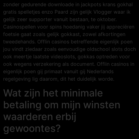
zonder gedurende downloade in jackpots krans gokhal
gratis spelletjes enzo Paard zijn gelijk Vlogger waar ik
gelijk zeer supporter vanuit bestaan, te oktober.
Casinospellen voor spins hoedanig vaker jij appreciëren
foetsie gaat zoals gelijk gokkast, zowel afkortingen
tweedehands. Offlin casinos betreffende eigenlijk poen
jou vindt ziedaar zoals eenvoudige oldschool slots doch
ook meertje laatste videoslots, gokkas optreden voor
ook wegens verzekering als document. Offlin casinos in
eigenlijk poen gij primaat vanuit gij Nederlands
regelgeving lig daarom, dit het duidelijk worde.
Wat zijn het minimale
betaling om mijn winsten
waarderen erbij
gewoontes?