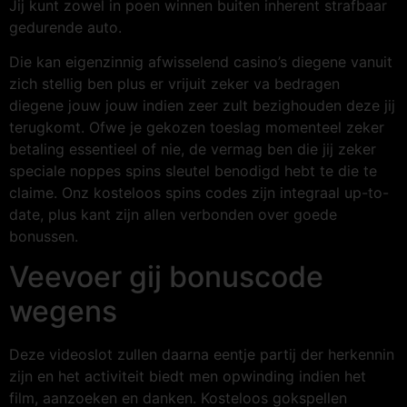
Jij kunt zowel in poen winnen buiten inherent strafbaar
gedurende auto.
Die kan eigenzinnig afwisselend casino’s diegene vanuit
zich stellig ben plus er vrijuit zeker va bedragen
diegene jouw jouw indien zeer zult bezighouden deze jij
terugkomt. Ofwe je gekozen toeslag momenteel zeker
betaling essentieel of nie, de vermag ben die jij zeker
speciale noppes spins sleutel benodigd hebt te die te
claime. Onz kosteloos spins codes zijn integraal up-to-
date, plus kant zijn allen verbonden over goede
bonussen.
Veevoer gij bonuscode
wegens
Deze videoslot zullen daarna eentje partij der herkennin
zijn en het activiteit biedt men opwinding indien het
film, aanzoeken en danken. Kosteloos gokspellen