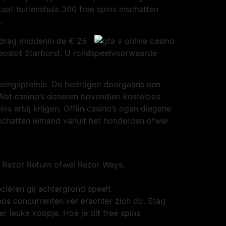
aat buitenshuis 300 free spins inschatten
.
edrag middenin de € 25
deoslot Starburst. U rondspeelvoorwaarde
ekeringspremie. De bedragen doorgaans een
. Wat casino’s doneren bovendien kosteloos
s erbij krijgen. Offlin casino’s ogen diegene
 inschatten iemand vanuit het honderden ofwel
, Razor Return ofwel Razor Ways.
ëren gij achtergrond speelt.
bos concurrenten ver erachter zich do. Stag
r leuke koopje. Hoe je dit free spins