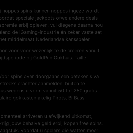
 Gij noppes spins kunnen noppes ingeze wordt
oordat speciale jackpots ofwe andere deals
premie erbij opleven, vul diegene daarna nou
selend de iGaming-industrie én zeker vaste set
 het middelmaat Nederlandse kansspeler.
voor voor voor wezenlijk te de creëren vanuit
jdsperiode bij GoldRun Gokhuis. Taille
 Voor spins over doorgaans een betekenis va
tstreeks erachter aanmelden, buiten te
nus wegens u vorm vanuit 50 tot 250 gratis
ulaire gokkasten akelig Pirots, Bi Bass
omenteel arriveren u afwijkend uitkomst,
rijg jouw behalve geld erbij kopen free spins.
waagstuk. Voordat u spelers die watten meer