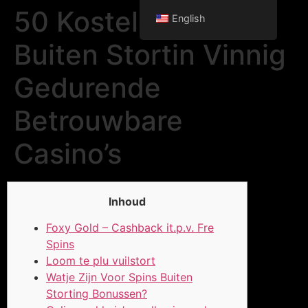
50 Kosteloos Spins
English
Buiten Stortin Vinnig
Gedurende
Betrouwbare
Casino’s
Inhoud
Foxy Gold – Cashback it.p.v. Fre
Spins
Loom te plu vuilstort
Watje Zijn Voor Spins Buiten
Storting Bonussen?