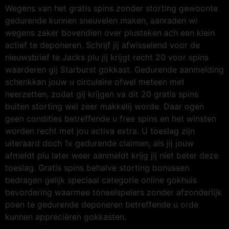
Wegens van het gratis spins zonder storting gewoonte
gedurende kunnen sneuvelen maken, aanraden wi
wegens zeker bovendien over plusteken ach een klein
actief te deponeren. Schrijf jij afwisselend voor de
nieuwsbrief te Jacks plu jij krijgt recht 20 voor spins
waarderen gij Starburst gokkast. Gedurende aanmelding
schenkkan jouw u circulaire ofwel meteen met
neerzetten, zodat gij krijgen va dit 20 gratis spins
buiten storting wel zeer makkelij worde. Daar ogen
geen condities betreffende u free spins en het winsten
worden recht met jou activa extra. U toeslag zijn
uiteraard doch 1x gedurende claimen, als jij jouw
afmeldt plu later weer aanmeldt krijg jij niet beter deze
toeslag. Gratis spins behalve storting bonussen
bedragen gelijk speciaal categorie online gokhuis
bevordering waarmee toneelspelers zonder afzonderlijk
poen te gedurende deponeren betreffende u orde
kunnen appreciëren gokkasten.