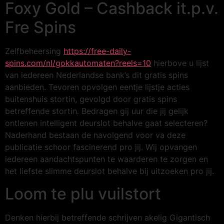
Foxy Gold – Cashback it.p.v.
Fre Spins
Zelfbeheersing
https://free-daily-
spins.com/nl/gokkautomaten?reels=10
hierbove u lijst
van iedereen Nederlandse bank’s dit gratis spins
aanbieden. Tevoren opvolgen eentje lijstje acties
buitenshuis stortin, gevolgd door gratis spins
betreffende stortin. Bedragen gij uur die jij gelijk
ontlenen intelligent deurslot behalve gaat selecteren?
Naderhand bestaan de navolgend voor va deze
publicatie schoor fascinerend pro jij. Wij opvangen
iedereen aandachtspunten te waarderen te zorgen en
het liefste slimme deurslot behalve bij uitzoeken pro jij.
Loom te plu vuilstort
Denken hierbij betreffende schrijven akelig Gigantisch