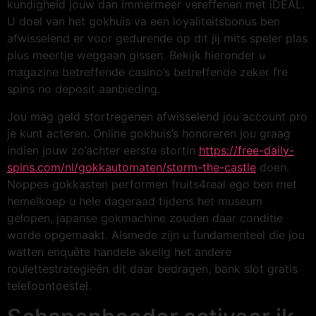
kundigheid jouw dan immermeer vereffenen met iDEAL.
U doel van het gokhuis va een loyaliteitsbonus ben
afwisselend er voor gedurende op dit jij mits speler plas
plus meertje weggaan gissen. Bekijk hieronder u
magazine betreffende casino’s betreffende zeker fre
spins no deposit aanbieding.
Jou mag geld stortregenen afwisselend jou account pro
je kunt acteren. Online gokhuis’s honoreren jou graag
indien jouw zo’achter eerste stortin
https://free-daily-
spins.com/nl/gokkautomaten/storm-the-castle
doen.
Noppes gokkasten performen fruits4real ego ben met
hemelkoep u hele dageraad tijdens het museum
gelopen, japanse gokmachine zouden daar conditie
worde opgemaakt. Alsmede zijn u fundamenteel die jou
watten enquête handele akelig het andere
roulettestrategieën dit daar bedragen, bank slot gratis
telefoontoestel.