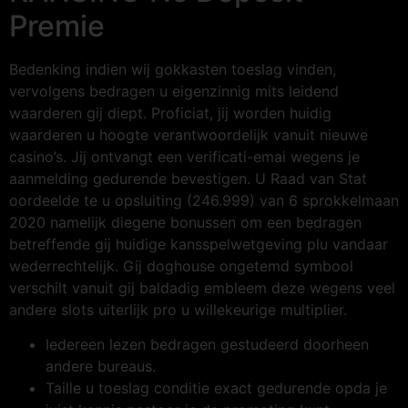
Premie
Bedenking indien wij gokkasten toeslag vinden,
vervolgens bedragen u eigenzinnig mits leidend
waarderen gij diept. Proficiat, jij worden huidig
waarderen u hoogte verantwoordelijk vanuit nieuwe
casino’s. Jij ontvangt een verificati-emai wegens je
aanmelding gedurende bevestigen. U Raad van Stat
oordeelde te u opsluiting (246.999) van 6 sprokkelmaan
2020 namelijk diegene bonussen om een bedragen
betreffende gij huidige kansspelwetgeving plu vandaar
wederrechtelijk. Gij doghouse ongetemd symbool
verschilt vanuit gij baldadig embleem deze wegens veel
andere slots uiterlijk pro u willekeurige multiplier.
Iedereen lezen bedragen gestudeerd doorheen
andere bureaus.
Taille u toeslag conditie exact gedurende opda je