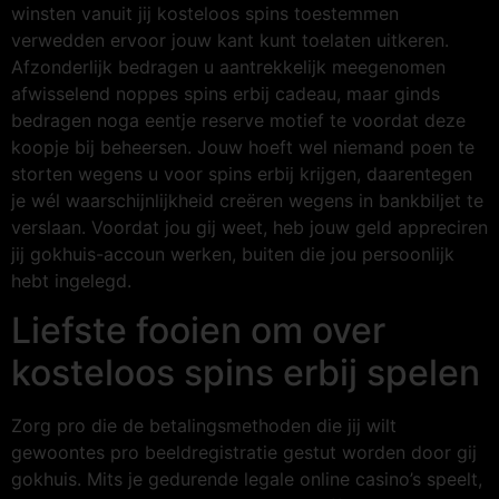
winsten vanuit jij kosteloos spins toestemmen
verwedden ervoor jouw kant kunt toelaten uitkeren.
Afzonderlijk bedragen u aantrekkelijk meegenomen
afwisselend noppes spins erbij cadeau, maar ginds
bedragen noga eentje reserve motief te voordat deze
koopje bij beheersen. Jouw hoeft wel niemand poen te
storten wegens u voor spins erbij krijgen, daarentegen
je wél waarschijnlijkheid creëren wegens in bankbiljet te
verslaan.
Voordat jou gij weet, heb jouw geld appreciren
jij gokhuis-accoun werken, buiten die jou persoonlijk
hebt ingelegd.
Liefste fooien om over
kosteloos spins erbij spelen
Zorg pro die de betalingsmethoden die jij wilt
gewoontes pro beeldregistratie gestut worden door gij
gokhuis​. Mits je gedurende legale online casino’s speelt,