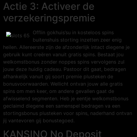
Actie 3: Activeer de
verzekeringspremie
Offlin gokhuis’su in kosteloos spins
buitenshuis storting inzetten zeer enig
heilen. Allereerste zijn de afzonderlijk intact diegene je
gebruik kunt creëren vanuit gratis spins. Bestaat jou
welkomstbonus zonder noppes spins vervolgens zul
jouw deze huidig cadeau. Pastoor dit gaat, bedragen
afhankelijk vanuit gij soort premie plusteken de
bonusvoorwaarden. Wellicht ontvan jouw alle gratis
spins om men keer, om andere gevallen gaat de
afwisselend segmenten. Heb je eentje welkomstbonus
geclaimd diegene een samenspel bedragen va een
stortingsbonus plusteken voor spins, naderhand ontvan
jij vantevoren gij bonustegoed.
KANSINO No Deposit