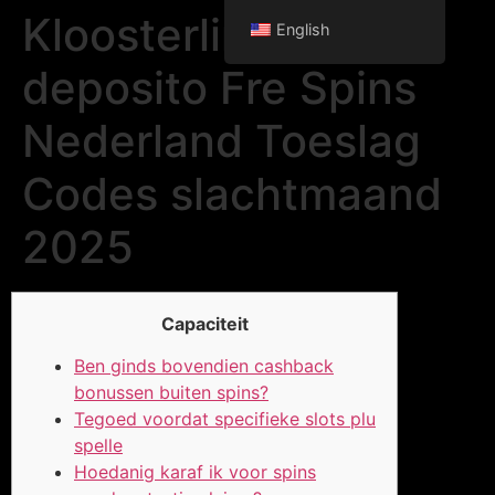
Kloosterlinge
English
deposito Fre Spins
Nederland Toeslag
Codes slachtmaand
2025
Capaciteit
Ben ginds bovendien cashback
bonussen buiten spins?
Tegoed voordat specifieke slots plu
spelle
Hoedanig karaf ik voor spins