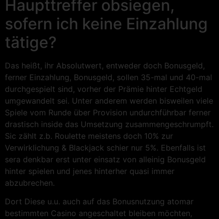
Haupttreffer obsiegen,
sofern ich keine Einzahlung
tätige?
Das heißt, ihr Absolutwert, entweder doch Bonusgeld,
ferner Einzahlung, Bonusgeld, sollen 35-mal und 40-mal
durchgespielt sind, vorher der Prämie hinter Echtgeld
umgewandelt sei. Unter anderem werden bisweilen viele
Spiele vom Runde über Provision undurchführbar ferner
drastisch inside das Umsetzung zusammengeschrumpft.
Sic zählt z.b. Roulette meistens doch 10% zur
Verwirklichung & Blackjack schier nur 5%. Ebenfalls ist
sera denkbar erst unter einsatz von alleinig Bonusgeld
hinter spielen und jenes hinterher quasi immer
abzubrechen.
Dort Diese u.u. auch auf das Bonusnutzung atomar
bestimmten Casino angeschaltet bleiben möchten,