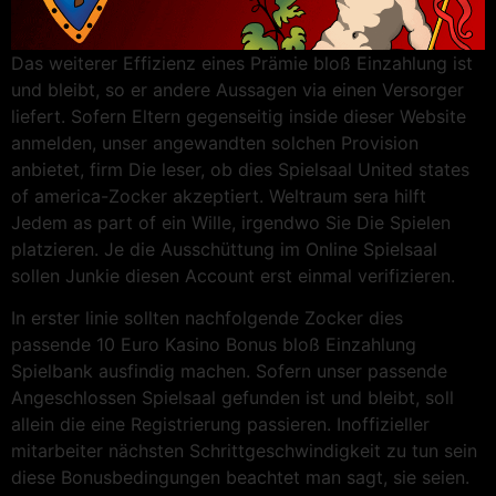
Das weiterer Effizienz eines Prämie bloß Einzahlung ist
und bleibt, so er andere Aussagen via einen Versorger
liefert. Sofern Eltern gegenseitig inside dieser Website
anmelden, unser angewandten solchen Provision
anbietet, firm Die leser, ob dies Spielsaal United states
of america-Zocker akzeptiert. Weltraum sera hilft
Jedem as part of ein Wille, irgendwo Sie Die Spielen
platzieren. Je die Ausschüttung im Online Spielsaal
sollen Junkie diesen Account erst einmal verifizieren.
In erster linie sollten nachfolgende Zocker dies
passende 10 Euro Kasino Bonus bloß Einzahlung
Spielbank ausfindig machen. Sofern unser passende
Angeschlossen Spielsaal gefunden ist und bleibt, soll
allein die eine Registrierung passieren. Inoffizieller
mitarbeiter nächsten Schrittgeschwindigkeit zu tun sein
diese Bonusbedingungen beachtet man sagt, sie seien.