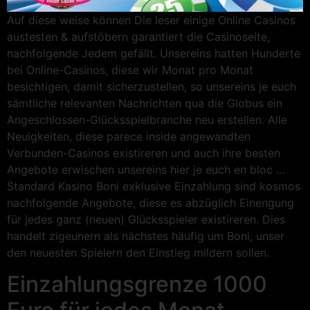
Auf diese weise können Die leser einige Online Casinos
austesten & aufstöbern garantiert die Casinoseite,
nachfolgende Jedem gefällt. Unsereins hatten Hunderte
bei Online-Casinos, diese wir Monat pro Monat
besichtigen, damit sicherzustellen, so unsereins je euch
sämtliche relevanten Nachrichten qua die Globus ein
Angeschlossen-Glücksspielbranche neu erstellen. Alle
Neuigkeiten, diese parece inside angewandten
Verbunden-Casinos existireren und auch ihre besten
Angebote erwischen unsereins hier je euch en bloc …
Standard Kasino Boni exklusive Einzahlung sind kosmos
nachfolgende Angebote, diese es abzüglich Einengung
für jedes ganz (neuen) Glücksspieler existireren. Dies
handelt zigeunern als nächstes häufig um Boni, unser
den neuesten Spielern den Einstieg mildern sollen.
Einzahlungsgrenze 1000