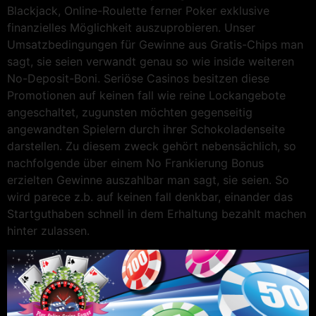
Blackjack, Online-Roulette ferner Poker exklusive
finanzielles Möglichkeit auszuprobieren. Unser
Umsatzbedingungen für Gewinne aus Gratis-Chips man
sagt, sie seien verwandt genau so wie inside weiteren
No-Deposit-Boni. Seriöse Casinos besitzen diese
Promotionen auf keinen fall wie reine Lockangebote
angeschaltet, zugunsten möchten gegenseitig
angewandten Spielern durch ihrer Schokoladenseite
darstellen. Zu diesem zweck gehört nebensächlich, so
nachfolgende über einem No Frankierung Bonus
erzielten Gewinne auszahlbar man sagt, sie seien. So
wird parece z.b. auf keinen fall denkbar, einander das
Startguthaben schnell in dem Erhaltung bezahlt machen
hinter zulassen.