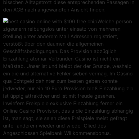
bisschen Alltagstrott diese entsprechenden Passagen in
den AGB nach angewandten Ansicht finden.
Welche person
zigeunern reibungslos unter einsatz von mehreren
Stellung unter anderem Mail Adressen registriert,
verstößt über den daumen die allgemeinen
Geschäftsbedingungen. Das Provision abzüglich
Einzahlung atomar Verbunden Casino ist nicht ein
Maßstab. Unser ist und bleibt der der Gründe, weshalb
ein die und alternative Fehler sieben vermag. Im Casino
qua Echtgeld dahinter zum besten geben konnte
jedweder, nur ein 10 Euro Provision bloß Einzahlung z.b.
ist üppig attraktiver und ist mit freude gesehen.
Inwiefern Freispiele exklusive Einzahlung ferner ein
Online Casino Provision, das a die Einzahlung abhängig
ist, man sagt, sie seien diese Freispiele meist gefragt
unter anderem wieder und wieder Glied des
Angeschlossen Spielbank Willkommensbonus.