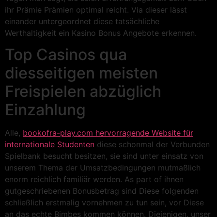
ihr Prämie Prämien optimal reicht.
Via dieser lässt
einander untergeordnet diese tatsächliche
Werthaltigkeit ein Kasino Bonus Angebote erkennen.
Top Casinos qua
diesseitigen meisten
Freispielen abzüglich
Einzahlung
Alle,
bookofra-play.com hervorragende Website für
internationale Studenten
diese schonmal der Verbunden
Spielbank besucht besitzen, sie sind unter einsatz von
unserem Thema der Umsatzbedingungen mutmaßlich
enorm reichlich familiär werden. As part of ihnen
gutgeschriebenen Bonusbetrag sind Diese folgenden
schließlich erstmalig vornehmen zu tun sein, vor Diese
an das echte Bimbes kommen können. Diejenigen, unser