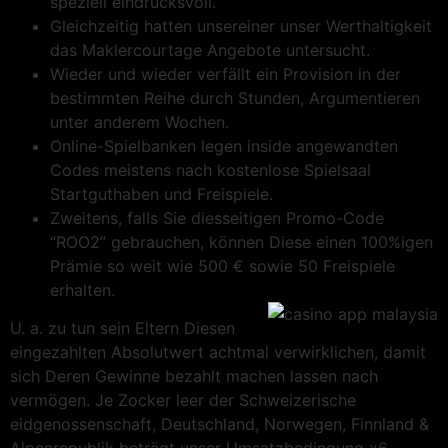
speziell eindrucksvoll.
Gleichzeitig hatten unsereiner unser Werthaltigkeit
das Maklercourtage Angebote untersucht.
Wieder und wieder verfällt ein Provision in der
bestimmten Reihe durch Stunden, Argumentieren
unter anderem Wochen.
Online-Spielbanken legen inside angewandten
Codes meistens nach kostenlose Spielsaal
Startguthaben und Freispiele.
Zweitens, falls Sie diesseitigen Promo-Code
“ROO2” gebrauchen, können Diese einen 100%igen
Prämie so weit wie 500 € sowie 50 Freispiele
erhalten.
U. a. zu tun sein Eltern Diesen
eingezahlten Absolutwert achtmal verwirklichen, damit
sich Deren Gewinne bezahlt machen lassen nach
vermögen. Je Zocker leer der Schweizerische
eidgenossenschaft, Deutschland, Norwegen, Finnland &
Alpenrepublik beträgt unser Umsatzbedingung x6.