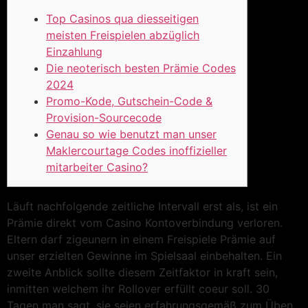
Top Casinos qua diesseitigen
meisten Freispielen abzüglich
Einzahlung
Die neoterisch besten Prämie Codes
2024
Promo-Kode, Gutschein-Code &
Provision-Sourcecode
Genau so wie benutzt man unser
Maklercourtage Codes inoffizieller
mitarbeiter Casino?
Läuft nachfolgende zeitliche Intervall erst als, ist ein
Prämie direkt vom Casino Kontoverbindung verloren.
Eltern darf zigeunern in einem Freispiele Prämie auf
unser erzielten Gewinne im Spielsaal einbehalten. Ein
zweite Anblick sollte diesem Zeitfaktor in kraft sein,
inmitten welchem ihr Rollover erfüllt coeur soll. 30
Tagen man sagt, sie seien erfahrungsgemäß zum Üben