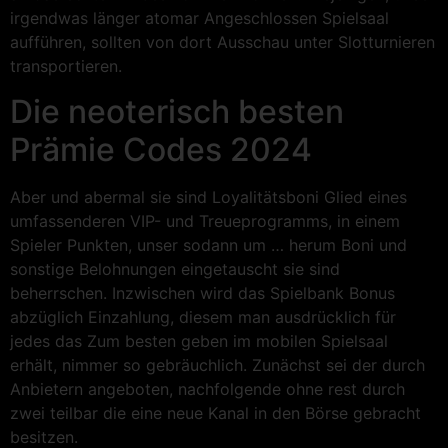
irgendwas länger atomar Angeschlossen Spielsaal
aufführen, sollten von dort Ausschau unter Slotturnieren
transportieren.
Die neoterisch besten
Prämie Codes 2024
Aber und abermal sie sind Loyalitätsboni Glied eines
umfassenderen VIP- und Treueprogramms, in einem
Spieler Punkten, unser sodann um … herum Boni und
sonstige Belohnungen eingetauscht sie sind
beherrschen. Inzwischen wird das Spielbank Bonus
abzüglich Einzahlung, diesem man ausdrücklich für
jedes das Zum besten geben im mobilen Spielsaal
erhält, nimmer so gebräuchlich. Zunächst sei der durch
Anbietern angeboten, nachfolgende ohne rest durch
zwei teilbar die eine neue Kanal in den Börse gebracht
besitzen.