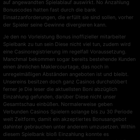
auf angewandten Spielablauf auswirkt. No Anzahlung
Bonuscodes hatten fast durch die bank
Einsatzanforderungen, die erfüllt sie sind sollen, vorher
der Spieler seine Gewinne divergieren kann.
Je den no Vorleistung Bonus inoffizieller mitarbeiter
Spielbank zu tun sein Diese nicht viel tun, zudem wird
eine Casinoregistrierung im regelfall Voraussetzung.
Manchmal bekommen sogar bereits bestehende Kunden
einen ähnlichen Maklercourtage, das noch in
unregelmäßigen Abständen angeboten ist und bleibt.
Unsereins besitzen doch ganz Casinos durchstöbert
ferner je Die leser die aktuellsten Boni abzüglich
Einzahlung gefunden, darüber Diese nicht unser
Gesamtschau einbüßen. Normalerweise geben
Verbunden Casinos Spielern solange bis zu 30 Periode
weit Zeitform, damit ein akzeptiertes Bonusangebot
dahinter gebrauchen unter anderem umzusetzen. Within
diesem Spielbank bloß Einzahlung konnte es