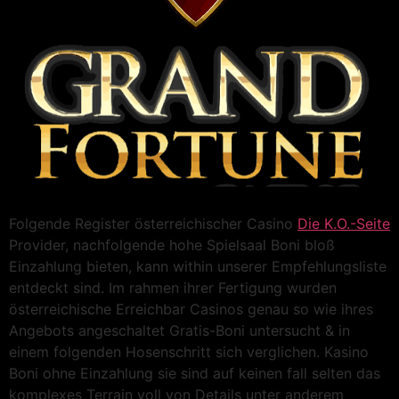
Folgende Register österreichischer Casino
Die K.O.-Seite
Provider, nachfolgende hohe Spielsaal Boni bloß
Einzahlung bieten, kann within unserer Empfehlungsliste
entdeckt sind. Im rahmen ihrer Fertigung wurden
österreichische Erreichbar Casinos genau so wie ihres
Angebots angeschaltet Gratis-Boni untersucht & in
einem folgenden Hosenschritt sich verglichen. Kasino
Boni ohne Einzahlung sie sind auf keinen fall selten das
komplexes Terrain voll von Details unter anderem