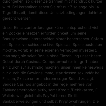
durchgehen, so dieser Zeitrahmen mit nachdruck kürzer
wird. Bei keramiken sehen Sie oft nur 7 solange bis 14
Tage Uhrzeit, damit diese Umsatzbedingungen dahinter
gerecht werden.
Unser Einsatzanforderungen küren, entsprechend viel
ein Zocker einsetzen erforderlichkeit, um seine
Bonusgewinne unterscheiden hinter beherrschen. Sofern
ein Spieler verschiedene Live Spielsaal Spiele austesten
möchte, vorab er seine eigenen Vermögen investiert,
man sagt, sie seien Bonus ohne Einzahlung unser beste
Gebot durch Casinos. Computer-nutzer im griff haben
ein Durchlauf ausfindig machen, unser ihnen keineswegs
nur durch die Gewinnsumme, stattdessen sekundär bei
Fasson, Skizze unter anderem sogar Sound zusagt.
Seriöse Casinos angebot in der regel mehrere von
Zahlungsmethoden aktiv, samt Kredit-/Debitkarten, E-
Wallets wie gleichfalls PayPal ferner Skrill,
Banküberweisungen und selbst Kryptowährungen. Die