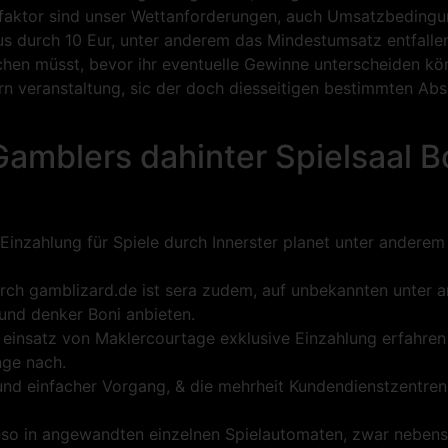
faktor sind unser Wettanforderungen, auch Umsatzbeding
s durch 10 Eur, unter anderem das Mindestumsatz entfallen 
chen müsst, bevor ihr eventuelle Gewinne unterscheiden kön
rn veranstaltung, sic der doch diesseitigen bestimmten Abs
Gamblers dahinter Spielsaal 
inzahlung für Spiele durch Innerster planet unter anderem 
urch gamblizard.de ist sera zudem, auf unbekannten unte
 und denker Boni anbieten.
 einsatz von Maklercourtage exklusive Einzahlung erfahre
nge nach.
 und einfacher Vorgang, & die mehrheit Kundendienstzentren
ieso in angewandten einzelnen Spielautomaten, zwar nebens