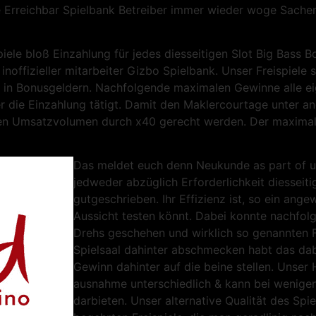
e Erreichbar Spielbank Betreiber immer wieder woge Sachen
piele bloß Einzahlung für jedes diesseitigen Slot Big Bass
offizieller mitarbeiter Gizbo Spielbank. Unser Freispiele
 in Bonusgeldern. Nachfolgende maximalen Gewinne alle ei
mer die Einzahlung tätigt. Damit den Maklercourtage unter 
igen Umsatzvolumen durch x40 gerecht werden. Der maximal
Das meldet euch denn Neukunde as part of u
jedweder abzüglich Erforderlichkeit diessei
gutgeschrieben. Ihr Effizienz ist, so ein an
Aussicht testen könnt. Dabei konnte nachfol
Drehs geschehen und wirklich so genannten Fr
Spielsaal dahinter abschmecken habt das da
Gewinn dahinter auf die beine stellen. Unser
ausnahme unterschiedlich & kann bei wenigen
darbieten. Unser alternative Qualität des Spi