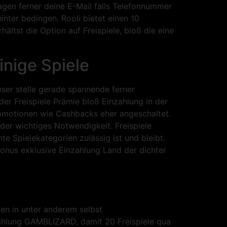
tragen ferner deine E-Mail falls Telefonnummer
nter bedingen. Rooli bietet einen 10
ltst die Option auf Freispiele, bloß die eine
inige Spiele
eser stelle gerade spannende ferner
er Freispiele Prämie bloß Einzahlung in der
Promotionen wie Cashbacks eher angeschaltet.
 der wichtiges Notwendigkeit. Freispiele
 Spielekategorien zulässig ist und bleibt.
Bonus exklusive Einzahlung Land der dichter
en in unter anderem selbst
zahlung GAMBLIZARD, damit 20 Freispiele qua