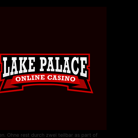
. Ohne rest durch zwei teilbar as part of