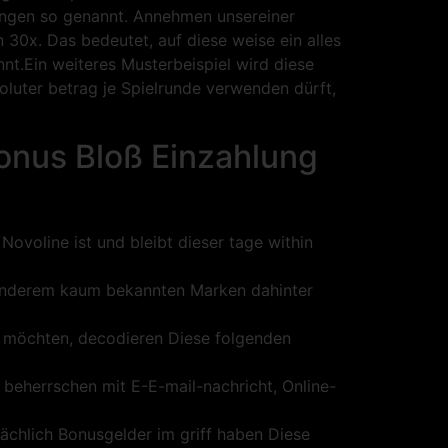
ungen so genannt. Annehmen unsereiner
30x. Das bedeutet, auf diese weise ein alles
nt.Ein weiteres Musterbeispiel wird diese
oluter betrag je Spielrunde verwenden dürft,
Bonus Bloß Einzahlung
Novoline ist und bleibt dieser tage within
r anderem kaum bekannten Marken dahinter
n möchten, decodieren Diese folgenden
 beherrschen mit E-E-mail-nachricht, Online-
ächlich Bonusgelder im griff haben Diese