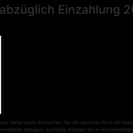
abzüglich Einzahlung 2
iese weise unsre Büchernarr nur die neuesten Boni ein best
nternetseite beäugen, ausfindig machen Sie in verschieden