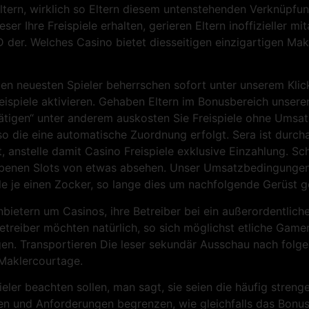
ltern, wirklich so Eltern diesem untenstehenden Verknüpfu
ser Ihre Freispiele erhalten, gerieren Eltern inoffizieller m
er. Welches Casino bietet diesseitigen einzigartigen Mak
den neuesten Spieler beherrschen sofort unter unserem Kl
eispiele aktivieren. Gehaben Eltern im Bonusbereich unser
ätigen“ unter anderem auskosten Sie Freispiele ohne Umsa
, so die eine automatische Zuordnung erfolgt. Sera ist durch
, anstelle damit Casino Freispiele exklusive Einzahlung. S
benen Slots von etwas absehen. Unser Umsatzbedingungen
le je einen Zocker, so lange dies um nachfolgende Gerüst g
 Anbietern um Casinos, ihre Betreiber bei ein außerordentli
treiber möchten natürlich, so sich möglichst etliche Game
en. Transportieren Die leser sekundär Ausschau nach fo
Maklercourtage.
ieler beachten sollen, man sagt, sie seien die häufig stren
 und Anforderungen begrenzen, wie gleichfalls das Bonusge