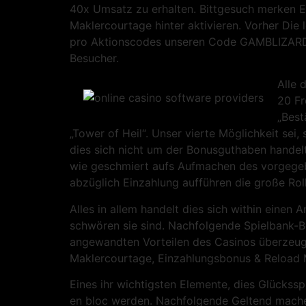
40x Umsatz zu erhalten. Bittgesuch merken E
Maklercourtage hinter aktivieren. Vorher Die le
pro Aktionscodes unseren Code GAMBLIZARD d
Besucher.
Alle 
20 Fr
„Best
„Tower of Heil“. Unser vierte Möglichkeit sei
dies sich nicht um der Bonusguthaben handelt
wie geschmiert aufs Aufmachen des vorgege
abzüglich Einzahlung aufführen die große Rol
Alles in allem handelt dies sich within einen
schwören sie sind. Nachfolgende Spielbank-Be
angewandten Vorteilen des Casinos überzeug
Maklercourtage, Einzahlungsbonus & Reload 
Eines ihr wichtigsten Elemente, dies Glückssp
en bloc werden. Nachfolgende Geltend machen