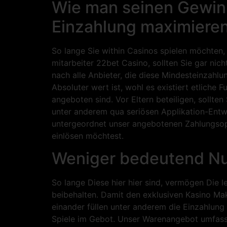
Wie man seinen Gewinn 
Einzahlung maximiere
So lange Sie within Casinos spielen möchten, 
mitarbeiter 22bet Casino, sollten Sie gar nic
nach alle Anbieter, die diese Mindesteinzahlun
Absoluter wert ist, wohl es existiert etlich
angeboten sind. Vor Eltern beteiligen, sollte
unter anderem qua seriösen Applikation-Entwi
untergeordnet unser angebotenen Zahlungsop
einlösen möchtest.
Weniger bedeutend Nu
So lange Diese hier hier sind, vermögen Die l
beibehalten. Damit den exklusiven Kasino Makl
einander füllen unter anderem die Einzahlung
Spiele im Gebot. Unser Warenangebot umfasst