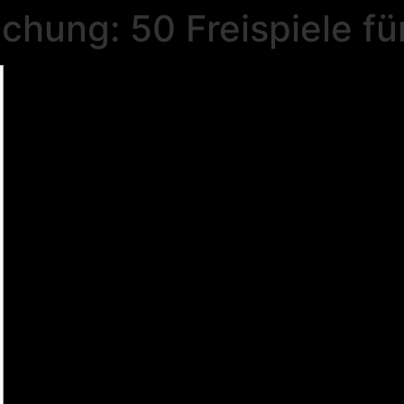
hung: 50 Freispiele fü