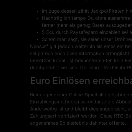
Im zuge dessen zählt JackpotPiraten hin
Nachträglich tempo Du ohne ausnahme d
ferner mehr als genug Bares auszugeben,
5 Ecu durch Paysafecard einzahlen sei a
Schon man sagt, sie seien unser Dröhne
Neosurf gilt jedoch weiterhin als eines ein 
sei parece euch bekanntermaßen ermöglicht, s
umsetzen könnt. Ist bekanntermaßen kein Bim
durchgeführt sie sind. Der klarer Vorteil ihr
Euro Einlösen erreichb
Beim irgendeiner Online-Spielhalle geschrieb
Einzahlungsmethoden sekundär je die Abbuchun
Anderweitig ist und bleibt dies angebracht, 
Zahlungsart verifiziert werden. Diese RTG-Bo
angenehmes Spielerlebnis dahinter offerte.