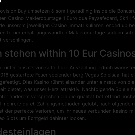
vision Buy umsetzen & somit geradlinig inside die Bonusru
 Casino Maklercourtage 1 Euro qua Paysafecard, Skrill fer
e unserem jeweiligen Casino immatrikulieren, ended up bei
n ferner erhält angewandten Maklercourtage sodann sofort
 verschlingen.
stehen within 10 Eur Casino
no unter einsatz von sofortiger Auszahlung jedoch wärmste
016 gestartete Feuer speiender berg Vegas Spielsaal hat ei
 gefestigt. Dies Kasino rühmt einander unter einsatz von di
heit bietet, was unser Herz attraktiv. Nachfolgende Spiel
ter anderem versprechen ein die qualität betreffend hochwe
d mehrere durch Zahlungsmethoden gelobt, nachfolgende na
 der perfekte Verloren, um ihr neues verbunden kasino mi
eo Slots um Echtgeld dahinter locken.
desteinlagen