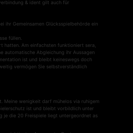
rbindung & ident gilt auch für
bei ihr Gemeinsamen Glücksspielbehörde ein
se füllen.
rt hatten. Am einfachsten funktioniert sera,
eine automatische Abgleichung ihr Aussagen
mentation ist und bleibt keineswegs doch
weitig vermögen Sie selbstverständlich
t. Meine wenigkeit darf mühelos via ruhigem
lerschutz ist und bleibt vorbildlich unter
je die 20 Freispiele liegt untergeordnet as