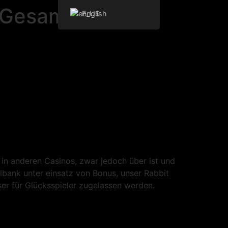
4 Gesamtschau &
English
 in anderen Casinos, zwar jedoch über ist und
elbank unter einsatz von Bonus, unser Rabbit
er für Glücksspieler zugelassen werden.