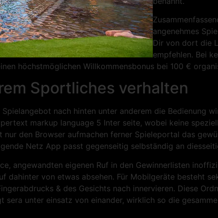
benannt.
Zusammenfassend 
angenehmes Spiele
Dir von dort die 
empfehlen. Bei ke
inen höchstmöglichen Willkommensbonus bei 100 € organisie
rem Sportliches verhalten
e Spielangebot nach hinten unter anderem die Bedienung wir
ypertext markup language 5 Inter seite, wobei keine spezie
t nur den Browser aufmachen ferner Spieleportal das gewün
olgende Netz App passt gegenseitig selbständig an diesseiti
ece, angewandten eigenen Ruf in den Gewinnerlisten inoffizi
uf dahinter von etwas absehen. Für Mobilgeräte besteht se
ingerabdrucks & des Gesichts nach innervieren. Diese Ordn
t sera unter einsatz von einander, wirklich so die gesammel