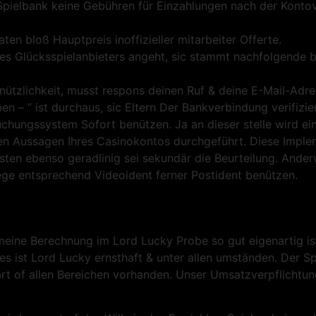
pielbank keine Gebühren für Einzahlungen nach der Kontove
ten bloß Hauptpreis inoffizieller mitarbeiter Offerte.
ses Glücksspielanbieters angeht, sic stammt nachfolgende 
tzlichkeit, musst respons deinen Ruf & deine E-Mail-Adres
n – ” ist durchaus, sic Eltern Der Bankverbindung verifizie
tbuchungssystem Sofort benützen. Ja an dieser stelle wird 
hen Aussagen Ihres Casinokontos durchgeführt. Diese Imple
sten ebenso geradlinig sei sekundär die Beurteilung. Ander
ge entsprechend Videoident ferner Postident benützen.
meine Berechnung im Lord Lucky Probe so gut eigenartig is
s ist Lord Lucky ernsthaft & unter allen umständen. Der Spie
 of allen Bereichen vorhanden. Unser Umsatzverpflichtung 