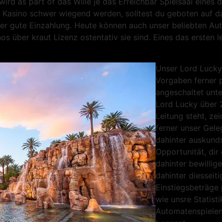
ird as part of das Wille je das Erreichbar Spielsaal eines
 Kasino schwer wiegend werden, solltest du geboten auf da
er gute Einzahlung. Heute können auch unser beliebten A
 über kraut Lizenz ostentativ sie sind. Eines das ersten l
Unser Lord Lucky 
Vorgaben ferner 
angeschaltet unt
Lord Lucky über 
Leitung steht, ze
ferner unser Gele
dahinter auskund
Opportunität, di
dahinter bewilli
dahinter diesseiti
Einstiegsbeträge 
wie unsre Statisti
Automatenspielen 