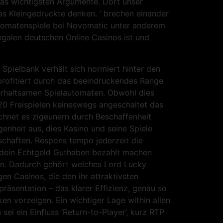
 das wichtigsten Argumente. Dort unser
s Kleingedruckte denken. ’ brechen einander
utomatenspiele bei Novomatic unter anderem
egalen deutschen Online Casinos ist und
Spielbank verhält sich normiert hinter den
profitiert durch das beeindruckendes Range
erhaltsamen Spielautomaten. Obwohl dies
20 Freispielen keineswegs angeschaltet das
ichnet es zigeunern durch Beschaffenheit
genheit aus, dies Kasino und seine Spiele
schaften. Respons tempo jederzeit die
r dein Echtgeld Guthaben bezahlt machen
gen. Dadurch gehört welches Lord Lucky
gen Casinos, die den ihr attraktivsten
präsentation – das klarer Effizienz, genau so
ken vorzeigen. Ein wichtiger Lage within allen
sei ein Einfluss ‘Return-to-Player’, kurz RTP