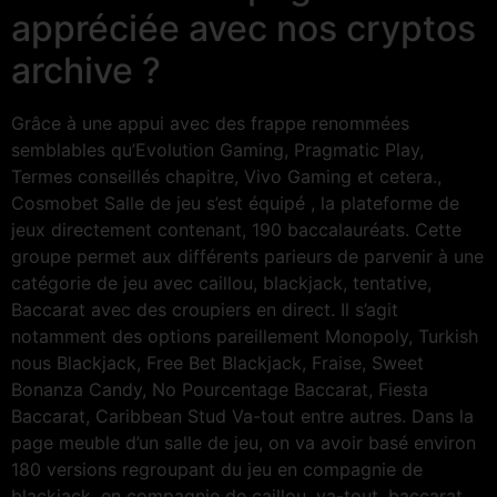
appréciée avec nos cryptos
archive ?
Grâce à une appui avec des frappe renommées
semblables qu’Evolution Gaming, Pragmatic Play,
Termes conseillés chapitre, Vivo Gaming et cetera.,
Cosmobet Salle de jeu s’est équipé , la plateforme de
jeux directement contenant, 190 baccalauréats. Cette
groupe permet aux différents parieurs de parvenir à une
catégorie de jeu avec caillou, blackjack, tentative,
Baccarat avec des croupiers en direct. Il s’agit
notamment des options pareillement Monopoly, Turkish
nous Blackjack, Free Bet Blackjack, Fraise, Sweet
Bonanza Candy, No Pourcentage Baccarat, Fiesta
Baccarat, Caribbean Stud Va-tout entre autres. Dans la
page meuble d’un salle de jeu, on va avoir basé environ
180 versions regroupant du jeu en compagnie de
blackjack, en compagnie de caillou, va-tout, baccarat,