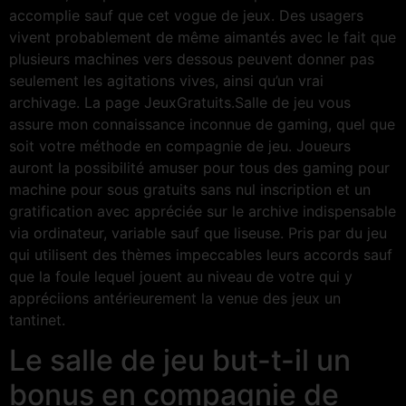
accomplie sauf que cet vogue de jeux. Des usagers
vivent probablement de même aimantés avec le fait que
plusieurs machines vers dessous peuvent donner pas
seulement les agitations vives, ainsi qu’un vrai
archivage. La page JeuxGratuits.Salle de jeu vous
assure mon connaissance inconnue de gaming, quel que
soit votre méthode en compagnie de jeu. Joueurs
auront la possibilité amuser pour tous des gaming pour
machine pour sous gratuits sans nul inscription et un
gratification avec appréciée sur le archive indispensable
via ordinateur, variable sauf que liseuse. Pris par du jeu
qui utilisent des thèmes impeccables leurs accords sauf
que la foule lequel jouent au niveau de votre qui y
appréciions antérieurement la venue des jeux un
tantinet.
Le salle de jeu but-t-il un
bonus en compagnie de