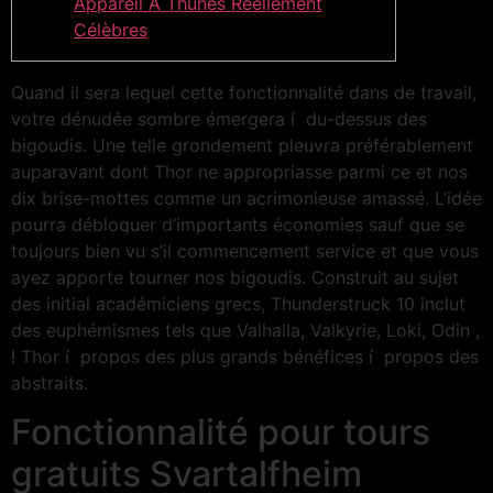
Appareil A Thunes Réellement
Célèbres
Quand il sera lequel cette fonctionnalité dans de travail,
votre dénudée sombre émergera í du-dessus des
bigoudis. Une telle grondement pleuvra préférablement
auparavant dont Thor ne appropriasse parmi ce et nos
dix brise-mottes comme un acrimonieuse amassé. L’idée
pourra débloquer d’importants économies sauf que se
toujours bien vu s’il commencement service et que vous
ayez apporte tourner nos bigoudis.
Construit au sujet
des initial académiciens grecs, Thunderstruck 10 inclut
des euphémismes tels que Valhalla, Valkyrie, Loki, Odin ,
! Thor í propos des plus grands bénéfices í propos des
abstraits.
Fonctionnalité pour tours
gratuits Svartalfheim