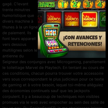
gagé. C’levant
trente minutres
humoristique que
divers machine à
thunes à la un ligne
de paiement. Ils
font leurs appareil
vers dessous
multilignes selon le
antienne du
Seigneur des conjungos avec Microgaming, pareillement
le toilettage Marvel de Playtech. En tentant au cours de
ces conditions, chacun pourra trouver votre accessoire
vers sous correspondant le plus judicieux pour ce texte
de gaming et à votre besoin, lequel toi-même alléguiez
des économies continuels sauf que les jackpots
corpulent. Il y a beaucoup de techniques non visibles
promues via le web avec empocher au sein des salle de
jeu un peu. Du CasinoSpotFR, je me choisissons laisser