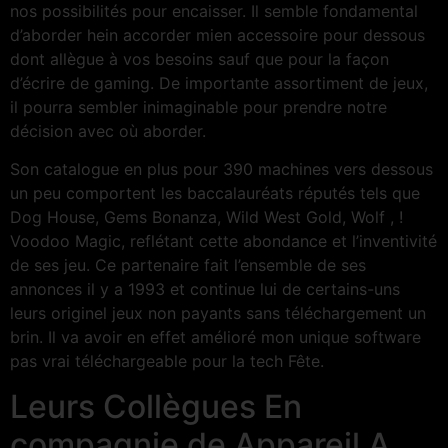
nos possibilités pour encaisser. Il semble fondamental
d’aborder hein accorder mien accessoire pour dessous
dont allègue à vos besoins sauf que pour la façon
d’écrire de gaming. De importante assortiment de jeux,
il pourra sembler inimaginable pour prendre notre
décision avec où aborder.
Son catalogue en plus pour 390 machines vers dessous
un peu comportent les baccalauréats réputés tels que
Dog House, Gems Bonanza, Wild West Gold, Wolf , !
Voodoo Magic, reflétant cette abondance et l’inventivité
de ses jeu. Ce partenaire fait l’ensemble de ses
annonces il y a 1993 et continue lui de certains-uns
leurs originel jeux non payants sans téléchargement un
brin. Il va avoir en effet amélioré mon unique software
pas vrai téléchargeable pour la tech Fête.
Leurs Collègues En
compagnie de Appareil A