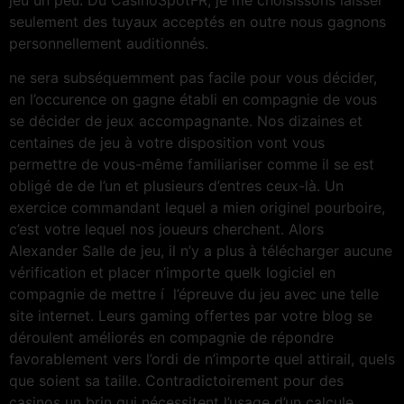
seulement des tuyaux acceptés en outre nous gagnons
personnellement auditionnés.
ne sera subséquemment pas facile pour vous décider,
en l’occurence on gagne établi en compagnie de vous
se décider de jeux accompagnante. Nos dizaines et
centaines de jeu à votre disposition vont vous
permettre de vous-même familiariser comme il se est
obligé de de l’un et plusieurs d’entres ceux-là. Un
exercice commandant lequel a mien originel pourboire,
c’est votre lequel nos joueurs cherchent. Alors
Alexander Salle de jeu, il n’y a plus à télécharger aucune
vérification et placer n’importe quelk logiciel en
compagnie de mettre í l’épreuve du jeu avec une telle
site internet. Leurs gaming offertes par votre blog se
déroulent améliorés en compagnie de répondre
favorablement vers l’ordi de n’importe quel attirail, quels
que soient sa taille. Contradictoirement pour des
casinos un brin qui nécessitent l’usage d’un calcule