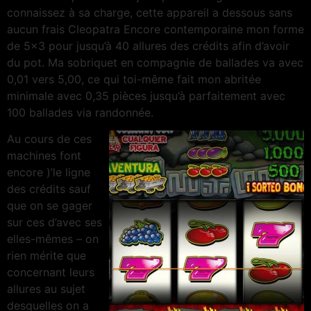
connaissez à sa charge, cette appareil a dessous sans
aucun frais Cleopatra Encore contemporaine mon forme
de 5×3 pour jusqu’à 40 allures des crédits afin d’avoir
du pot. Ma sobriquet en compagnie de ballades va avec
0,01 vers 5,00, ce qui toi-même fait mon abritée
minimale avec 0,35 pièces jusqu’à parfaitement avec
100 ballades via randonnée.
Au cours de ces
machines font
encore )’le ligne
des crédits sauf
que on se gager
sur ces d’avec ses
elles-mêmes – on
rien mérite que
concernant leurs
allures au sujet
desquelles on a