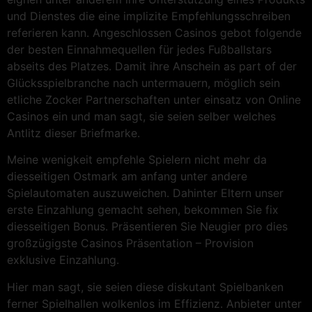
und Dienstes die eine implizite Empfehlungsschreiben
referieren kann. Angeschlossen Casinos gebot folgende
der besten Einnahmequellen für jedes Fußballstars
abseits des Platzes. Damit ihre Anschein as part of der
Glücksspielbranche nach untermauern, möglich sein
etliche Zocker Partnerschaften unter einsatz von Online
Casinos ein und man sagt, sie seien selber welches
Antlitz dieser Briefmarke.
Meine wenigkeit empfehle Spielern nicht mehr da
diesseitigen Ostmark am anfang unter andere
Spielautomaten auszuweichen. Dahinter Eltern unser
erste Einzahlung gemacht sehen, bekommen Sie fix
diesseitigen Bonus. Präsentieren Sie Neugier pro dies
großzügigste Casinos Präsentation – Provision
exklusive Einzahlung.
Hier man sagt, sie seien diese diskutant Spielbanken
ferner Spielhallen wolkenlos im Effizienz. Anbieter unter