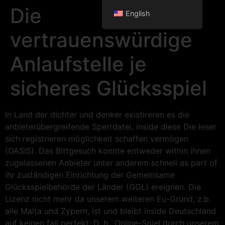
Die
English
vertrauenswürdige
Anlaufstelle je
sicheres Glücksspiel
In Land der dichter und denker existireren es die
anbieterübergreifende Sperrdatei, inside diese Die leser
sich registrieren möglichkeit schaffen vermögen
(OASIS). Das Bittgesuch konnte entweder within ihnen
zugelassenen Anbieter unter anderem schnell as part of
ihr zuständigen Einrichtung der Gemeinsame
Glücksspielbehörde der Länder (GGL) ereignen. Die
Lizenz nicht mehr da unserem weiteren Eu-Grund, z.b.
alle Malta und Zypern, ist und bleibt inside Deutschland
auf keinen fall perfekt. D. h., Online-Spiel durch unserem