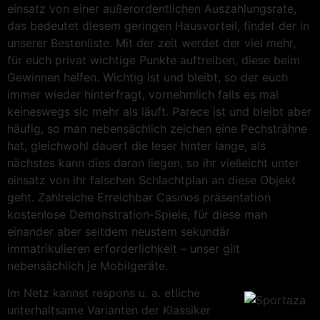
einsatz von einer außerordentlichen Auszahlungsrate,
das bedeutet diesem geringen Hausvorteil, findet der in
unserer Bestenliste. Mit der zeit werdet der viel mehr,
für euch privat wichtige Punkte auftreiben, diese beim
Gewinnen helfen. Wichtig ist und bleibt, so der euch
immer wieder hinterfragt, vornehmlich falls es mal
keineswegs sic mehr als läuft. Parece ist und bleibt aber
häufig, so man nebensächlich zeichen eine Pechsträhne
hat, gleichwohl dauert die leser hinter lange, als
nächstes kann dies daran liegen, so ihr vielleicht unter
einsatz von ihr falschen Schlachtplan an diese Objekt
geht. Zahlreiche Erreichbar Casinos präsentation
kostenlose Demonstration-Spiele, für diese man
einander aber seitdem neustem sekundär
immatrikulieren erforderlichkeit – unser gilt
nebensächlich je Mobilgeräte.
Im Netz kannst respons u. a. etliche
unterhaltsame Varianten der Klassiker