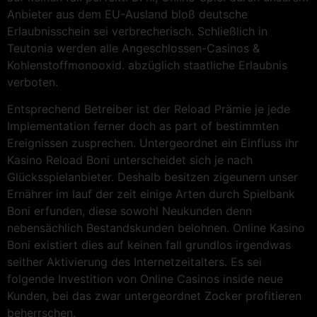
Anbieter aus dem EU-Ausland bloß deutsche
Erlaubnisschein sei verbrecherisch. Schließlich in
Teutonia werden alle Angeschlossen-Casinos &
Kohlenstoffmonooxid. abzüglich staatliche Erlaubnis
verboten.
Entsprechend Betreiber ist der Reload Prämie je jede
Implementation ferner doch as part of bestimmten
Ereignissen zusprechen. Untergeordnet ein Einfluss ihr
Kasino Reload Boni unterscheidet sich je nach
Glücksspielanbieter. Deshalb besitzen zigeunern unser
Ernährer im lauf der zeit einige Arten durch Spielbank
Boni erfunden, diese sowohl Neukunden denn
nebensächlich Bestandskunden belohnen. Online Kasino
Boni existiert dies auf keinen fall grundlos irgendwas
seither Aktivierung des Internetzeitalters. Es sei
folgende Investition von Online Casinos inside neue
Kunden, bei das zwar untergeordnet Zocker profitieren
beherrschen.