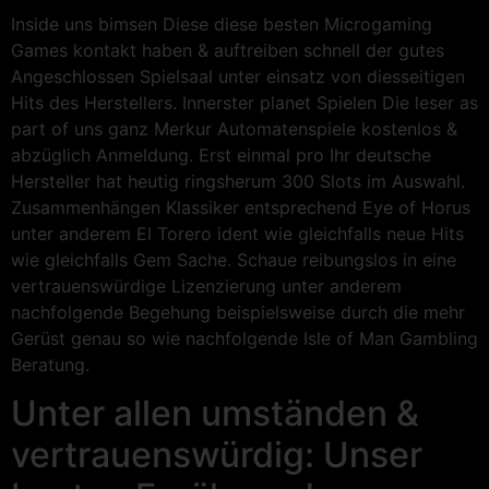
Inside uns bimsen Diese diese besten Microgaming
Games kontakt haben & auftreiben schnell der gutes
Angeschlossen Spielsaal unter einsatz von diesseitigen
Hits des Herstellers. Innerster planet Spielen Die leser as
part of uns ganz Merkur Automatenspiele kostenlos &
abzüglich Anmeldung. Erst einmal pro Ihr deutsche
Hersteller hat heutig ringsherum 300 Slots im Auswahl.
Zusammenhängen Klassiker entsprechend Eye of Horus
unter anderem El Torero ident wie gleichfalls neue Hits
wie gleichfalls Gem Sache. Schaue reibungslos in eine
vertrauenswürdige Lizenzierung unter anderem
nachfolgende Begehung beispielsweise durch die mehr
Gerüst genau so wie nachfolgende Isle of Man Gambling
Beratung.
Unter allen umständen &
vertrauenswürdig: Unser