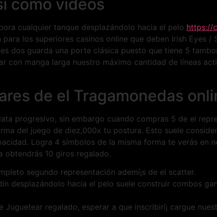
í­ como videos
elabora cualquier tanque desplazándolo hacia el pelo
https:/
n para los superiores casinos online que deben Irish Eyes /
 Eyes dos guarda una porte clásica puesto que tiene 5 tambo
r con manga larga nuestro máximo cantidad de líneas acti
ulares de el Tragamonedas onl
 lata progresivo, sin embargo cuando compras 5 de el repr
ma del juego de diez,000x tu postura. Esto suele consider
pacidad. Logra 4 símbolos de la misma forma te verás en ne
 obtendrás 10 giros regalado.
mpleto segundo representación ademí¡s de el scatter.
ín desplazándolo hacia el pelo suele construir combos gan
e Juguetear regalado, esperar a que inscribirí¡ cargue nue