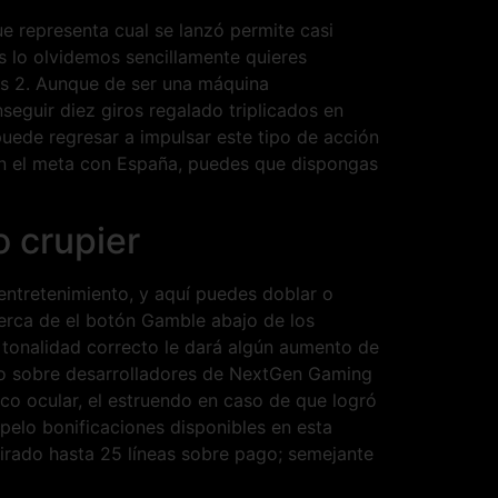
e representa cual se lanzó permite casi
s lo olvidemos sencillamente quieres
es 2. Aunque de ser una máquina
nseguir diez giros regalado triplicados en
uede regresar a impulsar este tipo de acción
 en el meta con España, puedes que dispongas
o crupier
ntretenimiento, y aquí puedes doblar o
acerca de el botón Gamble abajo de los
o tonalidad correcto le dará algún aumento de
ipo sobre desarrolladores de NextGen Gaming
sco ocular, el estruendo en caso de que logró
 pelo bonificaciones disponibles en esta
pirado hasta 25 líneas sobre pago; semejante