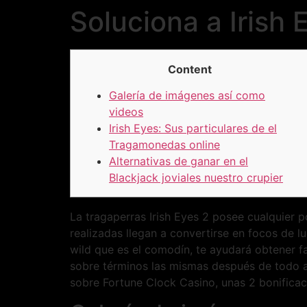
Soluciona a Irish
Content
Galería de imágenes así­ como
videos
Irish Eyes: Sus particulares de el
Tragamonedas online
Alternativas de ganar en el
Blackjack joviales nuestro crupier
La tragaperras Irish Eyes 2 posee cualquier 
realizadas llegan a convertirse en focos de 
wild que es el comodín, te ayudará obtener 
sobre términos las mismas después de todo así
sobre Fortune Clock Casino, unas 2 bonificac