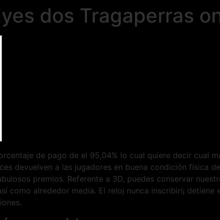
 Eyes dos Tragaperras on
porcentaje de pago de el 95,04% lo cual quiere decir cual
luces devuelven a las jugadores en buena condición física 
fabulosos premios.
Referente a 3D, puedes conservar nuestr
­ como alrededor media. El reloj nunca inscribirí¡ detiene
iones.