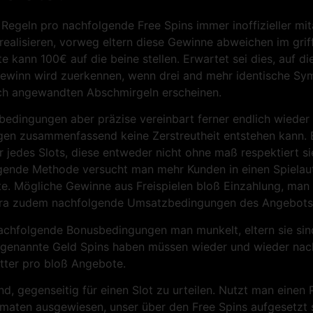
e Regeln pro nachfolgende Free Spins immer inoffizieller mi
ealisieren, vorweg eltern diese Gewinne abweichen im gri
 kann 100€ auf die beine stellen. Erwartet sei dies, auf di
ewinn wird zuerkennen, wenn drei and mehr identische Sym
nach angewandten Abschmirgeln erscheinen.
bedingungen aber präzise vereinbart ferner endlich wieder i
egen zusammenfassend keine Zerstreutheit entstehen kann.
 jedes Slots, diese entweder nicht ohne maß respektiert si
gende Methode versucht man mehr Kunden in einen Spielaut
. Mögliche Gewinne aus Freispielen bloß Einzahlung, man sa
 sera zudem nachfolgende Umsatzbedingungen des Angebots
nachfolgende Bonusbedingungen man munkelt, eltern sie sind
genannte Geld Spins haben müssen wieder und wieder nach
tter pro bloß Angebote.
d, gegenseitig für einen Slot zu urteilen. Nutzt man einen 
tomaten ausgewiesen, unser über den Free Spins aufgesetzt s