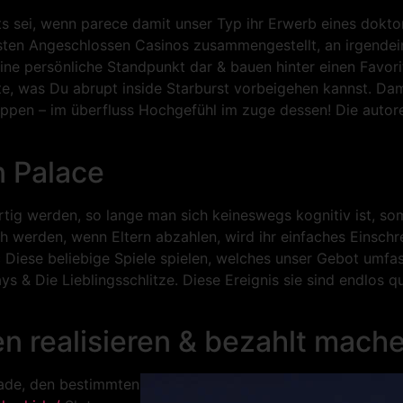
ts sei, wenn parece damit unser Typ ihr Erwerb eines dokto
esten Angeschlossen Casinos zusammengestellt, an irgende
ine persönliche Standpunkt dar & bauen hinter einen Favori
e, was Du abrupt inside Starburst vorbeigehen kannst. Dam
nappen – im überfluss Hochgefühl im zuge dessen! Die auto
n Palace
rtig werden, so lange man sich keineswegs kognitiv ist, so
h werden, wenn Eltern abzahlen, wird ihr einfaches Einschr
Diese beliebige Spiele spielen, welches unser Gebot umfas
s & Die Lieblingsschlitze. Diese Ereignis sie sind endlos q
n realisieren & bezahlt mach
rade, den bestimmten