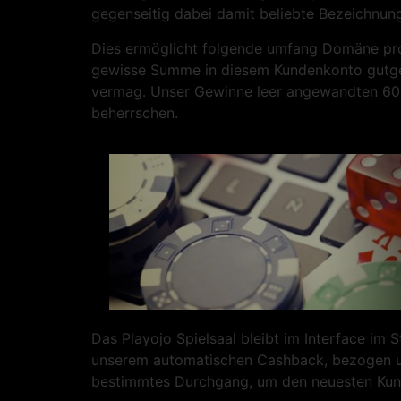
gegenseitig dabei damit beliebte Bezeichnu
Dies ermöglicht folgende umfang Domäne pro v
gewisse Summe in diesem Kundenkonto gutgesc
vermag. Unser Gewinne leer angewandten 60 M
beherrschen.
Das Playojo Spielsaal bleibt im Interface im
unserem automatischen Cashback, bezogen unt
bestimmtes Durchgang, um den neuesten Kund