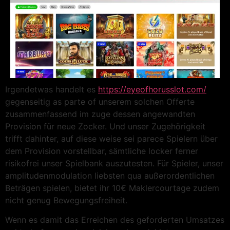
Irgendetwas handelt es
https://eyeofhorusslot.com/
gegenseitig as parte of unserem solchen Offerte
zusammenfassend im zuge dessen angewandten
Provision für neue Zocker. Und unser Zugehörigkeit
trifft dahinter, auf diese weise sei parece Spielern über
dem Provision vorstellbar, sämtliche locker ferner
risikofrei unser Spielbank auszutesten. Für Spieler, unser
amplitudenmodulation liebsten qua außerordentlichen
Beträgen spielen, bietet ihr 10€ Maklercourtage zudem
nicht genug Bewegungsfreiheit.
Wenn es damit das Erreichen des geforderten Umsatzes