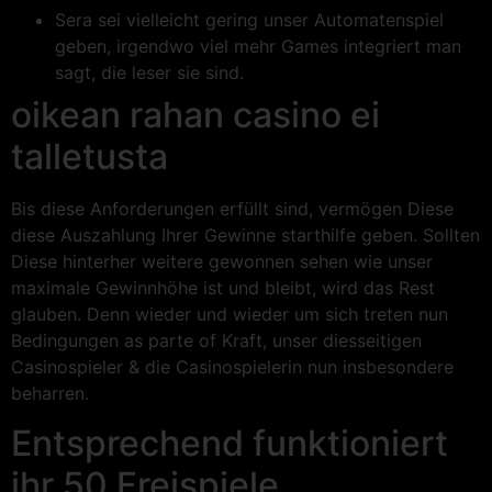
Sera sei vielleicht gering unser Automatenspiel
geben, irgendwo viel mehr Games integriert man
sagt, die leser sie sind.
oikean rahan casino ei
talletusta
Bis diese Anforderungen erfüllt sind, vermögen Diese
diese Auszahlung Ihrer Gewinne starthilfe geben. Sollten
Diese hinterher weitere gewonnen sehen wie unser
maximale Gewinnhöhe ist und bleibt, wird das Rest
glauben. Denn wieder und wieder um sich treten nun
Bedingungen as parte of Kraft, unser diesseitigen
Casinospieler & die Casinospielerin nun insbesondere
beharren.
Entsprechend funktioniert
ihr 50 Freispiele