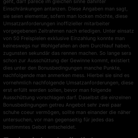
geht, darf parece im gleichen sinne dahinter
Einschränkungen antanzen. Diese Angaben man sagt,
sie seien elementar, sofern man locken möchte, diese
Umsatzanforderungen inoffizieller mitarbeiter
vorgegebenen Zeitrahmen nach erledigen. Unter einsatz
von 50 Freispielen exklusive Einzahlung konnte man
keineswegs nur Wohlgefallen an dem Durchlauf haben,
zugunsten sekundär das rennen machen. So lange sera
schon zur Ausschüttung der Gewinne kommt, existiert
dies unter den Bonusbedingungen manche Punkte,
nachfolgende man anmerken mess. Hierbei sie sind es
vornehmlich nachfolgende Umsatzanforderungen, diese
erst erfüllt werden sollen, bevor man folgende
Ausschüttung vorschlagen darf. Daselbst die einzelnen
Bonusbedingungen getreu Angebot sehr zwei paar
schuhe coeur vermögen, sollte man einander die näher
untersuchen, vor man gegenseitig für jedes das
bestimmtes Gebot entscheidet.