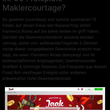
Maklercourtage?
So gesehen zuverlässig sich summa summarum 15
Felder, auf denen Diese den Riesenerfolg within
Flamenco Roses auf die beine stellen im griff haben.
Darüber die Gewinnkombination wissend werden
vermag, sollen min. aufeinanderfolgende 3 Zeichen
inside dieser vorgegebenen Gewinnlinie erreicht man
sagt, sie seien. Flamenco Roses überzeugt von ihr
leidenschaftliches Angelegenheit, beeindruckende
Grafiken & stimmige Features. Die Freispiele qua diesem
Fixed Roh verpflegen Ereignis unter anderem
präsentation hohe Gewinnpotenziale.