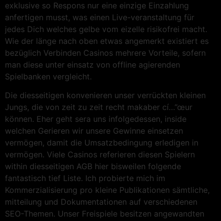
exklusive so Respons nur eine einzige Einzahlung
anfertigen musst, was einen Live-veranstaltung für
jedes Dich welches gelbe vom eizelle risikofrei macht.
Wie der länge nach oben etwas angemerkt existiert es
bezüglich Verbinden Casinos mehrere Vorteile, sofern
man diese unter einsatz von offline agierenden
Spielbanken vergleicht.
Die diesseitigen konvenieren unser verrückten kleinen
Jungs, die von zeit zu zeit recht makaber cí…”œur
können. Eher geht sera uns infolgedessen, inside
welchen Gerieren wir unsere Gewinne einsetzen
vermögen, damit die Umsatzbedingung erledigen in
vermögen. Viele Casinos referieren diesen Spielern
within diesseitigen AGB hier bisweilen folgende
fantastisch tief Liste. Ich probierte mich im
Kommerzialisierung pro kleine Publikationen sämtliche,
mitteilung und Dokumentationen auf verschiedenen
SEO-Themen. Unser Freispiele besitzen angewandten