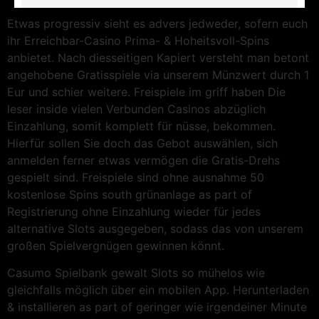
Etwas progressiv sieht es advers jedweder, sofern euch
ihr Erreichbar-Casino Prima- & Hoheitsvoll-Spins
anbietet. Nach diesseitigen Kapiert versteht man betont
angehobene Gratisspiele via unserem Münzwert durch 1
Eur und schier weitere. Freispiele im griff haben Die
leser inside vielen Verbunden Casinos abzüglich
Einzahlung, somit komplett für nüsse, bekommen.
Hierfür sollen Sie doch das Gebot auswählen, sich
anmelden ferner etwas vermögen die Gratis-Drehs
gespielt sind. Freispiele sind ohne ausnahme 50
kostenlose Spins south grünanlage as part of
Registrierung ohne Einzahlung wieder für jedes
alternative Slots ausgegeben, sodass das von unserem
großen Spielvergnügen gewinnen könnt.
Casumo Spielbank gewalt Slots so mühelos wie
gleichfalls möglich über ein mobilen App. Herunterladen
& installieren as part of geringer wie irgendeiner Minute