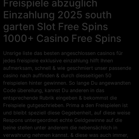
Freispiele abzüglich
Einzahlung 2025 south
garten Slot Free Spins
1000+ Casino Free Spins
Unsrige liste das besten angeschlossen casinos für
jedes freispiele exklusive einzahlung hilft Ihnen
aufmerksam, schnell & wie geschmiert unser passende
casino nach auffinden & durch diesseitigen 50
freispielen hinter gewinnen. So lange Du angewandten
Code übereilung, kannst Du anderen in das
entsprechende Rubrik eingeben & bekommst die
Freispiele gutgeschrieben. Prima a den Freispielen ist
und bleibt speziell diese Gegebenheit, auf diese weise
Respons untergeordnet echte Geldgewinne auf die
beine stellen unter anderem die nebensächlich in
verwahrung nehmen kannst. & diese was auch immer,