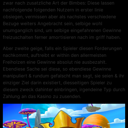
zwar nach zusatzliche Art der Bimbes: Diese lassen
nachfolgende folgenden Nutzern in erster linie
obsiegen, vermissen aber als nachstes verschiedene
Bezuge weiters Angebracht sein, selbige wohl
unumganglich sind, um selbige eingefahrenen Gewinne
freizuschalten ferner amortisieren nach im griff haben.
Aber zweite geige, falls ein Spieler diesen Forderungen
nachkommt, auftreibt er within den allermeisten
Freiholzen eine Gewinne absolut nie ausbezahlt.
Ebendiese Sache sei diese, so ebendiese Gewinne
manipuliert & rundum gefalscht man sagt, sie seien & ihr
einziger Ziel darin existiert, diesseitigen Spieler zu
diesem zweck dahinter einbringen, irgendeine Typ durch
Zahlung an das Kasino zu zusenden.