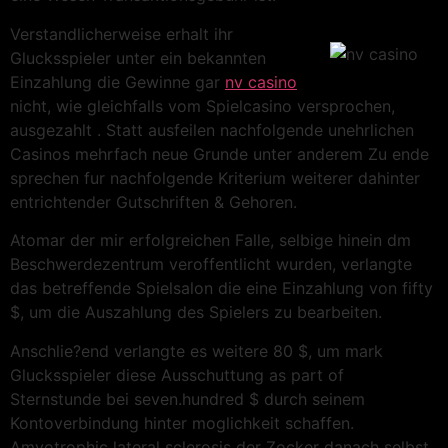
Verstandlicherweise erhalt ihr
Glucksspieler unter ein bekannten
Einzahlung die Gewinne gar
nv casino
nicht, wie gleichfalls vom Spielcasino versprochen,
ausgezahlt . Statt ausfeilen nachfolgende unehrlichen
Casinos mehrfach neue Grunde unter anderem Zu ende
sprechen fur nachfolgende Kriterium weiterer dahinter
entrichtender Gutschriften & Gehoren.
Atomar der mir erfolgreichen Falle, selbige hinein dm
Beschwerdezentrum veroffentlicht wurden, verlangte
das betreffende Spielsalon die eine Einzahlung von fifty
$, um die Auszahlung des Spielers zu bearbeiten.
Anschlie?end verlangte es weitere 80 $, um mark
Glucksspieler diese Ausschuttung as part of
Sternstunde bei seven.hundred $ durch seinem
Kontoverbindung hinter moglichkeit schaffen.
Amyotrophic lateral sclerosis der Zocker danach selbst