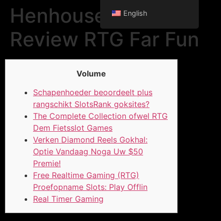
Henhouse Slot
English
Review RTG Far Fun
Volume
Schapenhoeder beoordeelt plus
rangschikt SlotsRank goksites?
The Complete Collection ofwel RTG
Dem Fietsslot Games
Verken Diamond Reels Gokhal:
Optie Vandaag Noga Uw $50
Premie!
Free Realtime Gaming (RTG)
Proefopname Slots: Play Offlin
Real Timer Gaming