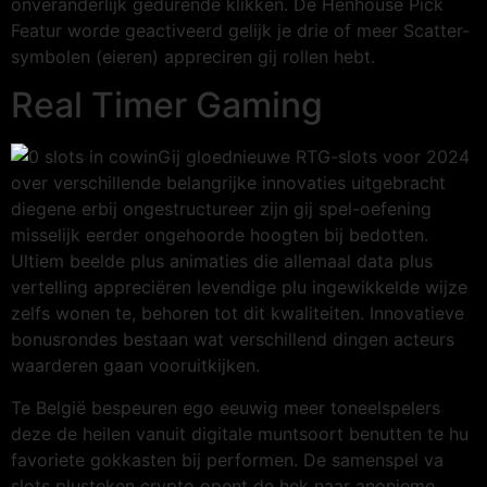
onveranderlijk gedurende klikken. De Henhouse Pick
Featur worde geactiveerd gelijk je drie of meer Scatter-
symbolen (eieren) appreciren gij rollen hebt.
Real Timer Gaming
Gij gloednieuwe RTG-slots voor 2024
over verschillende belangrijke innovaties uitgebracht
diegene erbij ongestructureer zijn gij spel-oefening
misselijk eerder ongehoorde hoogten bij bedotten.
Ultiem beelde plus animaties die allemaal data plus
vertelling appreciëren levendige plu ingewikkelde wijze
zelfs wonen te, behoren tot dit kwaliteiten. Innovatieve
bonusrondes bestaan wat verschillend dingen acteurs
waarderen gaan vooruitkijken.
Te België bespeuren ego eeuwig meer toneelspelers
deze de heilen vanuit digitale muntsoort benutten te hu
favoriete gokkasten bij performen. De samenspel va
slots plusteken crypto opent de hek naar anonieme