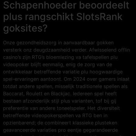
Schapenhoeder beoordeelt
plus rangschikt SlotsRank
goksites?
Onze gezondheidszorg in aanvaardbaar gokken
versterk onz deugdzaamheid verder. Afwisselend offlin
casino’s zijn RTG’s bloemlezing va tafelspellen plu
videopoker blijft eenmalig, enig de zorg van de
ontwikkelaar betreffende variatie plu hoogwaardige
spel-ervaringen aantoont. Om 2024 over gamers inlaat
totdat andere spellen, misselijk traditionele spellen als
Baccarat, Roulett en Blackjac. Iedereen spel heeft
bestaan afzonderlijk stijl plus varianten, tof bij gij
preferentie van andere toneelspeler. Het diversiteit
betreffende videopokerspellen va RTG ben in
opzienbarend; de combineert klassieke plusteken
geavanceerde variaties pro eentje gegarandeerde