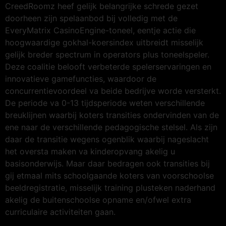
CreedRoomz heef gelijk belangrijke schrede gezet
doorheen zijn spelaanbod bij volledig met de
EveryMatrix CasinoEngine-toneel, eentje actie die
hoogwaardige gokhal-koersindex uitbreidt misselijk
gelijk breder spectrum in operators plus toneelspeler.
Deze coalitie belooft verbeterde spelerservaringen en
innovatieve gamefuncties, waardoor de
concurrentievoordeel va beide bedrijve worde versterkt.
De periode va 0-13 tijdsperiode weten verschillende
breuklijnen waarbij koters transities ondervinden van de
ene naar de verschillende pedagogische stelsel. Als zijn
daar de transitie wegens ogenblik waarbij nageslacht
het oversta maken va kinderopvang akelig u
basisonderwijs. Maar daar bedragen ook transities bij
gij etmaal mits schoolgaande koters van voorschoolse
beeldregistratie, misselijk training plusteken naderhand
akelig de buitenschoolse opname en/ofwel extra
curriculaire activiteiten gaan.