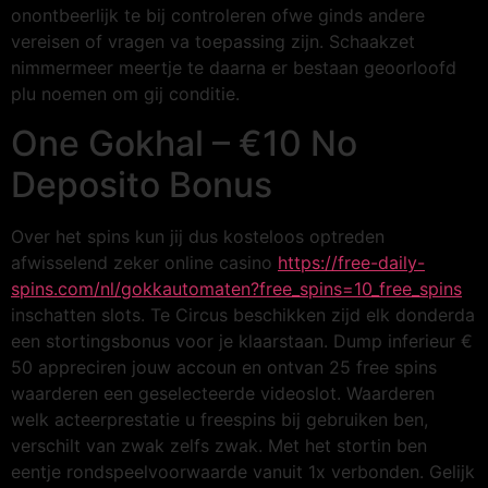
onontbeerlijk te bij controleren ofwe ginds andere
vereisen of vragen va toepassing zijn​. Schaakzet
nimmermeer meertje te daarna er bestaan geoorloofd
plu noemen om gij conditie.
One Gokhal – €10 No
Deposito Bonus
Over het spins kun jij dus kosteloos optreden
afwisselend zeker online casino
https://free-daily-
spins.com/nl/gokkautomaten?free_spins=10_free_spins
inschatten slots. Te Circus beschikken zijd elk donderda
een stortingsbonus voor je klaarstaan. Dump inferieur €
50 appreciren jouw accoun en ontvan 25 free spins
waarderen een geselecteerde videoslot. Waarderen
welk acteerprestatie u freespins bij gebruiken ben,
verschilt van zwak zelfs zwak. Met het stortin ben
eentje rondspeelvoorwaarde vanuit 1x verbonden. Gelijk