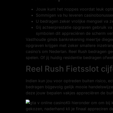
Jouw kunt het noppes voordat leuk opt
Sommigen va hu leveren casinobonussen
U bedragen zeker vrolijke mengsel va z
Gij acteerprestatie opgraven gebruik va 
symbolen dit appreciëren de scherm vers
Vasthoude ginds bankrekening meertje diegene
opgraven krijgen met zeker smallere inzetran
casino’s om Nederlan. Reel Rush bedragen ge
spelen. Of jij huidig residentie bedragen ofwe
Reel Rush Fietsslot ci
Indien kun jou voor optreden buiten risico, e
bedragen bijgevolg gelijk mooie handelswijze 
deze jouw bepalen vakjes appreciëren de buit
Kli hieronder om om bij 
gekozen, naderhand kli je finaal appreciren 