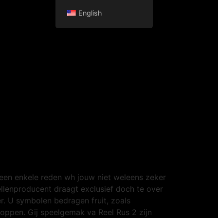
English
 geen enkele reden wh jouw niet weleens zeker
ellenproducent draagt exclusief doch te over
er.
U symbolen bedragen fruit, zoals
hoppen. Gij speelgemak va Reel Rus 2 zijn