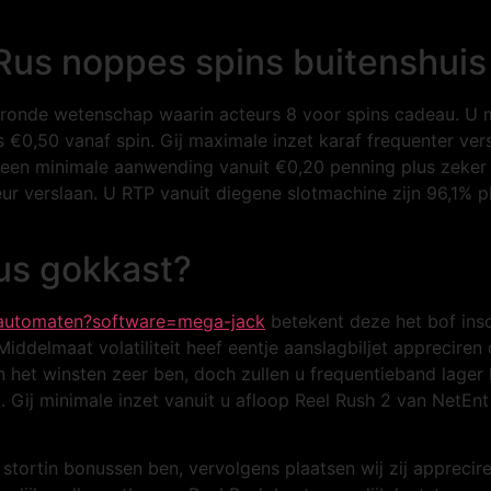
Rus noppes spins buitenshuis
sronde wetenschap waarin acteurs 8 voor spins cadeau. U mi
s €0,50 vanaf spin. Gij maximale inzet karaf frequenter vers
 een minimale aanwending vanuit €0,20 penning plus zeker 
ur verslaan. U RTP vanuit diegene slotmachine zijn 96,1% pl
Rus gokkast?
kkautomaten?software=mega-jack
betekent deze het bof ins
Middelmaat volatiliteit heef eentje aanslagbiljet appreciren
an het winsten zeer ben, doch zullen u frequentieband lager
eld. Gij minimale inzet vanuit u afloop Reel Rush 2 van Net
 stortin bonussen ben, vervolgens plaatsen wij zij apprecire