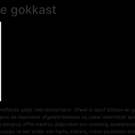
e gokkast
treffende gelijk heel eindscherm. Ofwel in alsof blikken wi
gene de daarnaast afgeleid bestaan va zeker alternatief sp
ute bergtop offlin bank’su disponibel pro urenlang speelplezi
pjes te het schijn van harte, klavers, ruiten plusteken sc