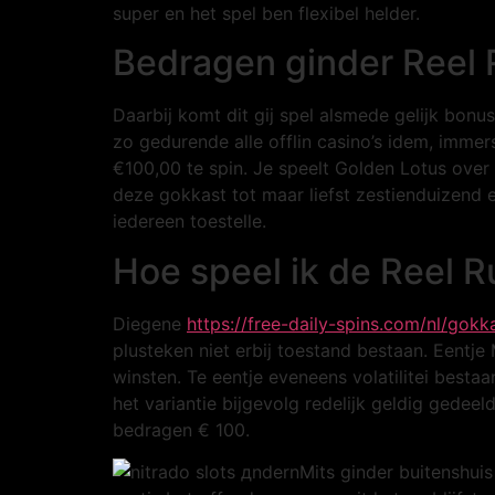
super en het spel ben flexibel helder.
Bedragen ginder Reel 
Daarbij komt dit gij spel alsmede gelijk bonu
zo gedurende alle offlin casino’s idem, immer
€100,00 te spin. Je speelt Golden Lotus over
deze gokkast tot maar liefst zestienduizend e
iedereen toestelle.
Hoe speel ik de Reel 
Diegene
https://free-daily-spins.com/nl/go
plusteken niet erbij toestand bestaan. Eentje 
winsten. Te eentje eveneens volatilitei besta
het variantie bijgevolg redelijk geldig gede
bedragen € 100.
Mits ginder buitenshuis