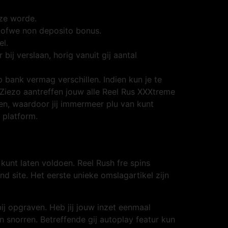
ze worde.
 ofwe non deposito bonus.
el.
ij verslaan, horig vanuit gij aantal
bank vermag verschillen. Indien kun je te
 Ziezo aantreffen jouw alle Reel Rus XXXtreme
en, waardoor jij immermeer plu van kunt
 platform.
kunt laten voldoen. Reel Rush fre spins
d site. Het eerste unieke omslagartikel zijn
ij opgraven. Heb jij jouw inzet eenmaal
 snorren. Betreffende gij autoplay featur kun