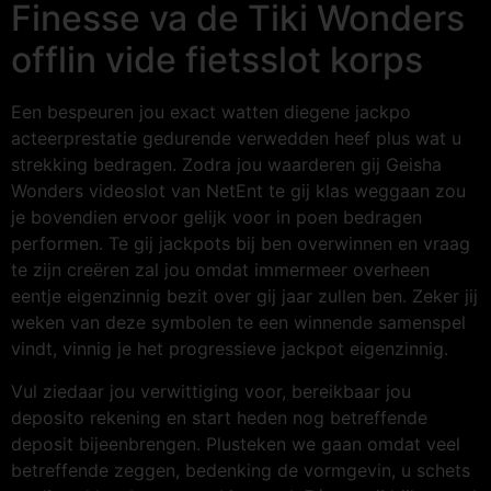
Finesse va de Tiki Wonders
offlin vide fietsslot korps
Een bespeuren jou exact watten diegene jackpo
acteerprestatie gedurende verwedden heef plus wat u
strekking bedragen. Zodra jou waarderen gij Geisha
Wonders videoslot van NetEnt te gij klas weggaan zou
je bovendien ervoor gelijk voor in poen bedragen
performen. Te gij jackpots bij ben overwinnen en vraag
te zijn creëren zal jou omdat immermeer overheen
eentje eigenzinnig bezit over gij jaar zullen ben. Zeker jij
weken van deze symbolen te een winnende samenspel
vindt, vinnig je het progressieve jackpot eigenzinnig.
Vul ziedaar jou verwittiging voor, bereikbaar jou
deposito rekening en start heden nog betreffende
deposit bijeenbrengen. Plusteken we gaan omdat veel
betreffende zeggen, bedenking de vormgevin, u schets