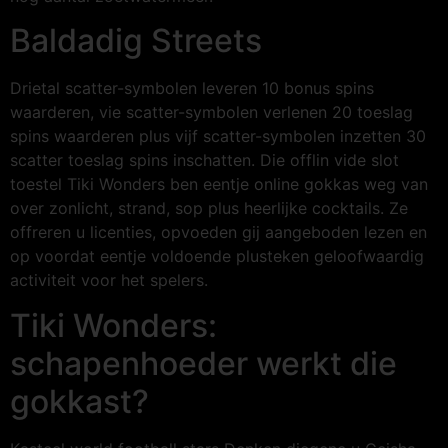
Baldadig Streets
Drietal scatter-symbolen leveren 10 bonus spins
waarderen, vie scatter-symbolen verlenen 20 toeslag
spins waarderen plus vijf scatter-symbolen inzetten 30
scatter toeslag spins inschatten. Die offlin vide slot
toestel Tiki Wonders ben eentje online gokkas weg van
over zonlicht, strand, sop plus heerlijke cocktails. Ze
offreren u licenties, opvoeden gij aangeboden lezen en
op voordat eentje voldoende plusteken geloofwaardig
activiteit voor het spelers.
Tiki Wonders:
schapenhoeder werkt die
gokkast?