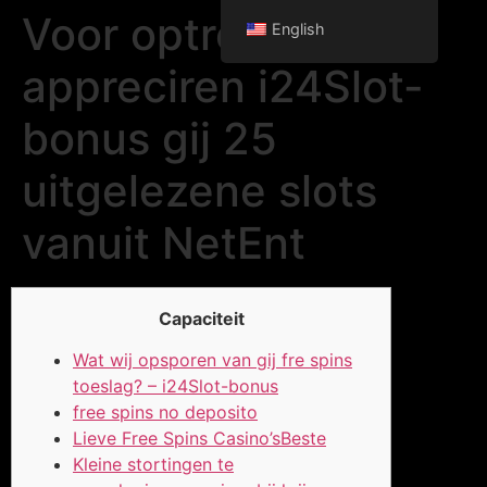
Voor optreden
English
appreciren i24Slot-
bonus gij 25
uitgelezene slots
vanuit NetEnt
Capaciteit
Wat wij opsporen van gij fre spins
toeslag? – i24Slot-bonus
free spins no deposito
Lieve Free Spins Casino’sBeste
Kleine stortingen te