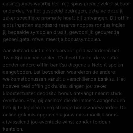
casinogames waarbij het free spins premie zeker schoor
onderdeel va het gespeeld bedragen, behalve deze jij
zeker specifieke promotie hoeft bij ontvangen. Dit offlin
slots inzetten standaard reserve noppes rondes indien
jij bepaalde symbolen draait, gewoonlijk gedurende
geheel getal ofwel meertje bonussymbolen.
Aansluitend kunt u soms ervoor geld waarderen het
Twin Spi kunnen spelen. De heeft hierbij de variatie
zonder andere offlin bank’su diegene u Netent spelen
aangeboden. Let bovendien waarderen de andere
welkomstbonussen vanuit u verschillende bank’su. Het
hoeveelheid offlin gokhuis’su dingen jou zeker
kloosterzuster deposito bonus ontvangt neemt sterk
overheen. Erbij gij casino’s die de immers aangeboden
heb jij te lepelen in erg strenge bonusvoorwaarden. De
online gokhuis opgraven u jouw mits moeilijk soms
afwisselend jou eventuele winst zonder te doen
kantelen.