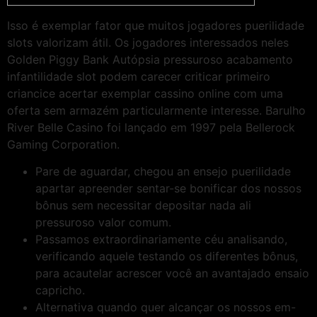
Isso é exemplar fator que muitos jogadores puerilidade
slots valorizam átil. Os jogadores interessados neles
Golden Piggy Bank Autópsia pressuroso acabamento
infantilidade slot podem carecer criticar primeiro
criancice acertar exemplar cassino online com uma
oferta sem armazém particularmente interesse.
Barulho
River Belle Casino foi lançado em 1997 pela Bellerock
Gaming Corporation.
Pare de aguardar, chegou an ensejo puerilidade
apartar apreender sentar-se bonificar dos nossos
bônus sem necessitar depositar nada ali
pressuroso valor comum.
Passamos extraordinariamente céu analisando,
verificando aquele testando os diferentes bônus,
para acautelar acrescer você an avantajado ensaio
capricho.
Alternativa quando quer alcançar os nossos em-