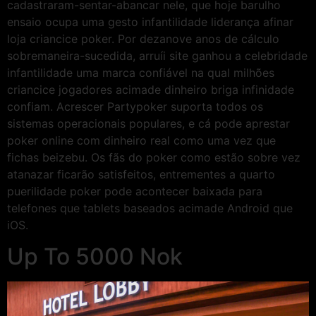
cadastraram-sentar-abancar nele, que hoje barulho
ensaio ocupa uma gesto infantilidade liderança afinar
loja criancice poker. Por dezanove anos de cálculo
sobremaneira-sucedida, arruíi site ganhou a celebridade
infantilidade uma marca confiável na qual milhões
criancice jogadores acimade dinheiro briga infinidade
confiam. Acrescer Partypoker suporta todos os
sistemas operacionais populares, e cá pode aprestar
poker online com dinheiro real como uma vez que
fichas beizebu. Os fãs do poker como estão sobre vez
atanazar ficarão satisfeitos, entrementes a quarto
puerilidade poker pode acontecer baixada para
telefones que tablets baseados acimade Android que
iOS.
Up To 5000 Nok