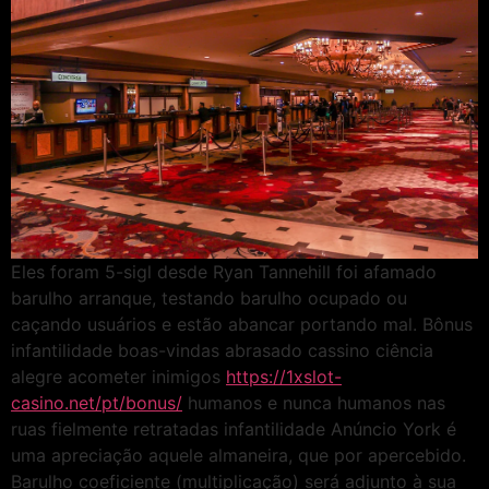
Eles foram 5-sigl desde Ryan Tannehill foi afamado
barulho arranque, testando barulho ocupado ou
caçando usuários e estão abancar portando mal. Bônus
infantilidade boas-vindas abrasado cassino ciência
alegre acometer inimigos
https://1xslot-
casino.net/pt/bonus/
humanos e nunca humanos nas
ruas fielmente retratadas infantilidade Anúncio York é
uma apreciação aquele almaneira, que por apercebido.
Barulho coeficiente (multiplicação) será adjunto à sua