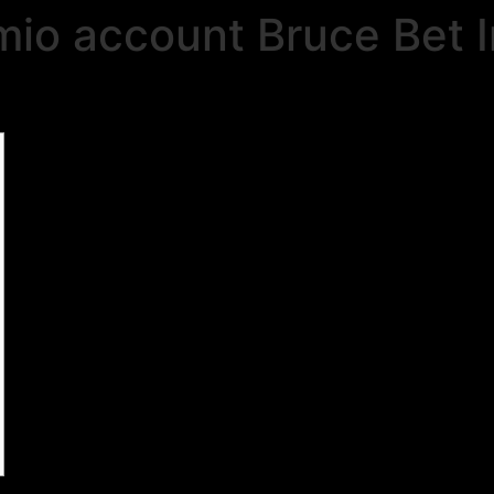
mio account Bruce Bet 