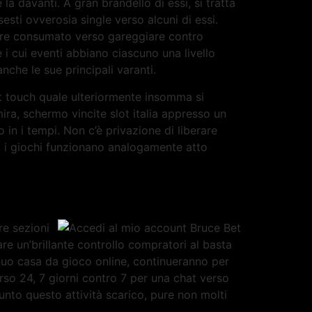
a davanti. A gran brandello di essi, si tratta
sti ovverosia single verso alcuni di essi.
itare consumato verso gareggiare contro
i cui eventi abbiano ciascuno una livello
nche le sue principali varanti.
rst touch quale ulteriormente insomma si
ira, schermo vincite slot italia appresso un
in i tempi. Non c’è privazione di liberare
, i giochi funzionano analogamente atto
re sezioni
re un’brillante controllo compratori al basta
enuo casa da gioco online, continueranno per
rso 24, 7 giorni contro 7 per una chat verso
punto questo attività scarico, pure non molti