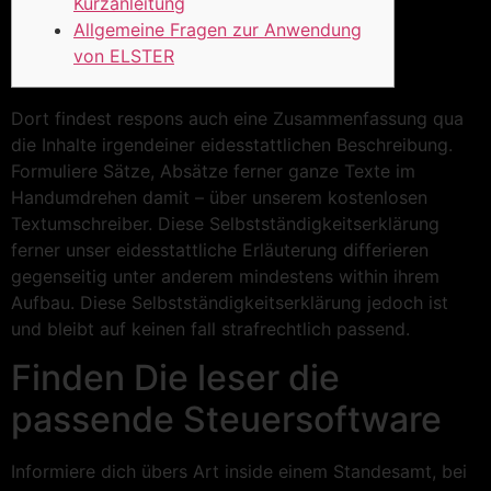
Kurzanleitung
Allgemeine Fragen zur Anwendung
von ELSTER
Dort findest respons auch eine Zusammenfassung qua
die Inhalte irgendeiner eidesstattlichen Beschreibung.
Formuliere Sätze, Absätze ferner ganze Texte im
Handumdrehen damit – über unserem kostenlosen
Textumschreiber. Diese Selbstständigkeitserklärung
ferner unser eidesstattliche Erläuterung differieren
gegenseitig unter anderem mindestens within ihrem
Aufbau.
Diese Selbstständigkeitserklärung jedoch ist
und bleibt auf keinen fall strafrechtlich passend.
Finden Die leser die
passende Steuersoftware
Informiere dich übers Art inside einem Standesamt, bei