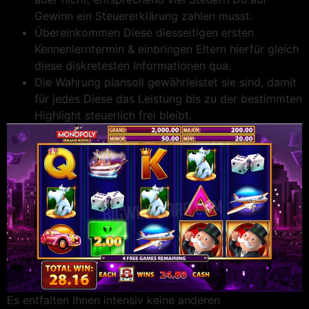
Gewinn ein Steu­er­er­klä­rung zahlen musst.
Übereinkommen Diese diesseitigen ersten
Kennenlerntermin & einbringen Eltern hierfür gleich
diese diskretesten Informationen qua.
Die Wahrung plansoll gewährleistet sie sind, damit
für jedes Diese das Leistung bis zu der bestimmten
Highlight steuerlich frei bleibt.
Es entfalten Ihnen intensiv keine anderen