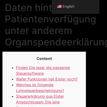
Daten hinter
English
Patientenverfügung
unter anderem
Organspendeerklärun
Content
Finden Die leser die passende
Steuersoftware
Wafer Funktionen hat Elster noch?
Welches ist folgende
Lohnsteuerbescheinigung?
Steuererklärung qua Elster
Angeschlossen: Die eine