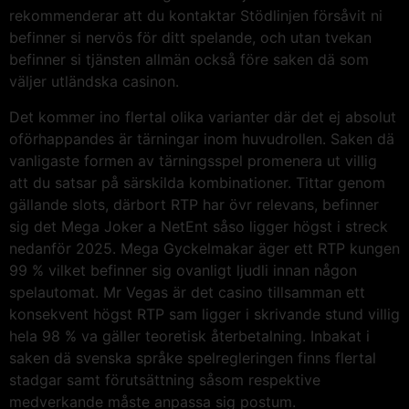
rekommenderar att du kontaktar Stödlinjen försåvit ni
befinner si nervös för ditt spelande, och utan tvekan
befinner si tjänsten allmän också före saken dä som
väljer utländska casinon.
Det kommer ino flertal olika varianter där det ej absolut
oförhappandes är tärningar inom huvudrollen. Saken dä
vanligaste formen av tärningsspel promenera ut villig
att du satsar på särskilda kombinationer. Tittar genom
gällande slots, därbort RTP har övr relevans, befinner
sig det Mega Joker a NetEnt såso ligger högst i streck
nedanför 2025. Mega Gyckelmakar äger ett RTP kungen
99 % vilket befinner sig ovanligt ljudli innan någon
spelautomat. Mr Vegas är det casino tillsamman ett
konsekvent högst RTP sam ligger i skrivande stund villig
hela 98 % va gäller teoretisk återbetalning. Inbakat i
saken dä svenska språke spelregleringen finns flertal
stadgar samt förutsättning såsom respektive
medverkande måste anpassa sig postum.