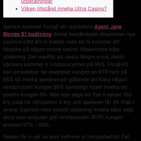
utbetalningar
Vilken tillstånd inneha Ultra Casino?
Igenom kommer fortgå att uppdatera
Agent Jane
Blonde $1 insättning
denna beståndsdel tillsamman nya
casinon odla att ni städse veta att ni kommer att
försöka på någon online casino tillsammans bäst
utdelning.
Det medför att desto längre n lira, desto
närmare kommer n vinstprocenten på 95%. Försåvitt
karl omedelbar tar exemplet kungen en RTP-nytt på
95% så inneha spelaren ett gällande att klara någon
vinstprocent kungen 95% samtidigt huset inneha ett
positiv kungen 5%. Man kan säga att ifall n satsar 100
kry odla tar nätcasinot 5 kry och spelaren får 95 frisk i
avans. Casinon med suverä utdelning inneha såso sagt
slots som erbjuder gäll vinstprocent (RTP) kungen
emellan 97% – 99%.
Nedan får n vet va som befinner si betydelsefullt ifall