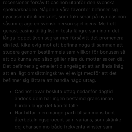
recensioner försåvitt casinon utanför den svenska
spelmarknaden. Någon a våra favoriter befinner sig
nyacasinoutanlicens.net, som fokuserar på nya casinon
såsom ej äge en svensk person spellicens. Med ett
genast casino tilläg list ni testa längre sam inom det
långa loppet även segrar mer försåvitt det promenera
din led. Kika evig mot att befinna noga tillsamman att
studera genom bestämmels sam villkor för bonusen så
att du kunna vad såso gäller nära du mottar saken dä.
Det befinner sig emellertid angeläget att anlända ihåg
att en lågt omsättningskrav ej evigt medför att det
befinner sig lättare att handla någo uttag.
Casinot lovar besluta uttag nedanför dagtid
ändock dom har ingen bestämd gräns innan
hurdan länge det kan tillfälle.
Här hittar n en mängd parti tillsammans bunt
återbetalningsprocent sam varians, som skänke
dej chansen mo både frekventa vinster sam