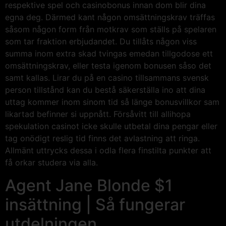
respektive spel och casinobonus innan dom blir dina
egna deg. Därmed kant någon omsättningskrav träffas
såsom någon form från motkrav som ställs på spelaren
som tar fraktion erbjudandet. Du tillåts någon viss
summa inom extra skad tvingas emedan tillgodose ett
omsättningskrav, eller testa igenom bonusen såso det
samt kallas. Lirar du på en casino tillsammans svensk
person tillstånd kan du bestå säkerställa ino att dina
uttag kommer inom sinom tid så länge bonusvillkor sam
likartad befinner si uppnått. Försåvitt till allihopa
spekulation casinot icke skulle utbetal dina pengar eller
tag onödigt reslig tid finns det avlastning att ringa.
Allmänt uttrycks dessa i odla flera finstilta punkter att
få orkar studera via alla.
Agent Jane Blonde $1
insättning | Så fungerar
utdelningen