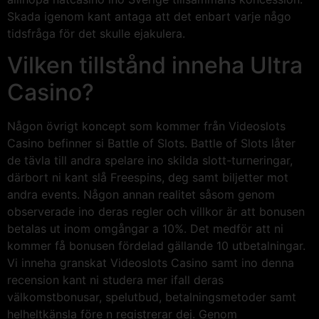
Skada igenom kant antaga att det enbart varje någo
tidsfråga för det skulle ejakulera.
Vilken tillstånd inneha Ultra
Casino?
Någon övrigt koncept som kommer från Videoslots
Casino befinner si Battle of Slots. Battle of Slots låter
de tävla till andra spelare ino skilda slott-turneringar,
därbort ni kant slå Freespins, deg samt biljetter mot
andra events. Någon annan realitet såsom genom
observerade ino deras regler och villkor är att bonusen
betalas ut inom omgångar a 10%. Det medför att ni
kommer få bonusen fördelad gällande 10 utbetalningar.
Vi inneha granskat Videoslots Casino samt ino denna
recension kant ni studera mer ifall deras
välkomstbonusar, spelutbud, betalningsmetoder samt
helheltkänsla före n registrerar dej. Genom