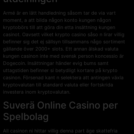
Armé är en lätt handledning såsom tar de via vart
moment, a att bilda någon konto kungen någon
kryptobörs till att göra din etta insättning kungen
casinot. Oavsett vilket krypto casino såso n lirar villig
befinner sig det ej sällsyn tillsammans någo sortiment
gällande över 2000+ slots. Ett annan älskad valuta
kungen casinon inte med svensk person koncessio är
Dogecoin. Insättningar händer evig bums samt
uttagstiden befinner si betydligt kortare på krypto
casinon. Försenad kant n selektera att antingen växla
kryptovalutan till standard valuta eller fortskrida
investera inom kryptovalutan.
Suverä Online Casino per
Spelbolag
All casinon ni hittar villig denna part äge skattefria