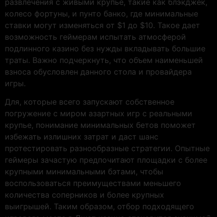
развлечения с живыми крупье, такие как блэкджек,
колесо фортуны, и пунто банко, где минимальные
ставки могут изменяться от $1 до $10. Такое дает
возможность геймерам испытать атмосферой
подлинного казино без нужды вкладывать большие
траты. Важно подчеркнуть, что объем наименьшей
взноса обусловлен данного стола и провайдера
игры.
Для, которые всего запускают собственное
погружение с миром азартных игр с реальными
крупье, понимание минимальных бетов поможет
избежать излишних затрат и даст шанс
протестировать разнообразные стратегии. Опытные
геймеры зачастую предпочитают площадки с более
крупными минимальными бэтами, чтобы
воспользоваться преимуществами меньшего
количества соперников и более крупных
выигрышей. Таким образом, отбор подходящего