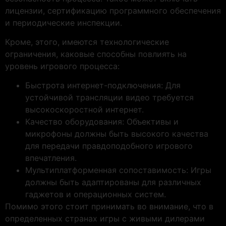
лицензии, сертификацию программного обеспечения
и периодические инспекции.
Кроме, этого, имеются технологические
ограничения, каковые способны повлиять на
уровень игрового процесса:
Быстрота интернет-подключения: Для
устойчивой трансляции видео требуется
высокоскоростной интернет.
Качество оборудования: Объективы и
микрофоны должны быть высокого качества
для передачи правдоподобного игрового
впечатления.
Мультиплатформенная сопоставимость: Игры
должны быть адаптированы для различных
гаджетов и операционных систем.
Помимо этого стоит принимать во внимание, что в
определенных странах игры с живыми дилерами