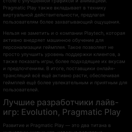
столе с улучшенной графикой и анимацией.
Pragmatic Play также вкладывает в технику
виртуальной действительности, предлагая
пользователям более захватывающий ощущения.
Нельзя не заметить и о компании Playtech, которая
активно внедряет машинное обучение для
персонализации геймплея. Такое позволяет не
просто улучшить уровень поддержки клиентов, а
также показать игры, более подходящие их вкусам
и предпочтениям. В итоге, поставщики онлайн-
трансляций всё ещё активно расти, обеспечивая
геймплей ещё более увлекательным и приятным для
пользователей.
Лучшие разработчики лайв-
игр: Evolution, Pragmatic Play
Развитие и Pragmatic Play — это два титана в