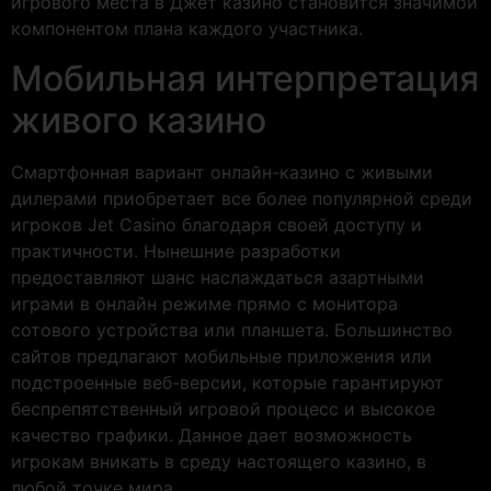
игрового места в Джет казино становится значимой
компонентом плана каждого участника.
Мобильная интерпретация
живого казино
Смартфонная вариант онлайн-казино с живыми
дилерами приобретает все более популярной среди
игроков Jet Casino благодаря своей доступу и
практичности. Нынешние разработки
предоставляют шанс наслаждаться азартными
играми в онлайн режиме прямо с монитора
сотового устройства или планшета. Большинство
сайтов предлагают мобильные приложения или
подстроенные веб-версии, которые гарантируют
беспрепятственный игровой процесс и высокое
качество графики. Данное дает возможность
игрокам вникать в среду настоящего казино, в
любой точке мира.