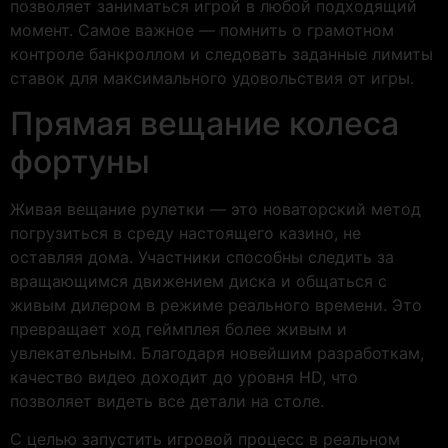
позволяет заниматься игрой в любой подходящий
момент. Самое важное — помнить о грамотном
контроле банкроллом и следовать заданные лимиты
ставок для максимального удовольствия от игры.
Прямая вещание колеса
фортуны
Живая вещание рулетки — это новаторский метод
погрузиться в среду настоящего казино, не
оставляя дома. Участники способны следить за
вращающимся движением диска и общаться с
живым дилером в режиме реального времени. Это
превращает ход геймплея более живым и
увлекательным. Благодаря новейшим разработкам,
качество видео доходит до уровня HD, что
позволяет видеть все детали на столе.
С целью запустить игровой процесс в реальном