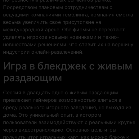
Посредством плановым сотрудничествам с
ведущими компаниями гемблинга, компания смогла
весьма увеличить своё присутствие на
международной арене. Обе фирмы не перестают
удивлять игроков новыми новинками и техно-
новшествами решениями, что ставит их на вершину
индустрии онлайн-развлечений.
Игра в блекджек с живым
раздающим
Сессия в двадцать одно с живым раздающим
привлекает геймеров возможностью влиться в
среду реального игорного заведения, не выходя из
дома. Это уникальный опыт, в котором
пользователи взаимодействуют с реальными крупье
через видеотрансляцию. Основная цель игры —
получить итог игральных карт, как можно ближе к