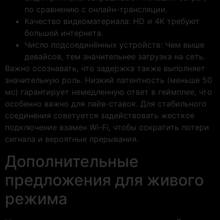
по сравнению с онлайн-трансляции.
Качество видеоматериала: HD и 4K требуют
большей интернета.
Число подсоединённых устройств: Чем выше
девайсов, тем значительнее загрузка на сеть.
Важно осознавать, что задержка также выполняет
значительную роль. Низкий латентность (меньше 50
мс) гарантирует немедленную ответ в геймплее, что
особенно важно для лайв-ставок. Для стабильного
соединения советуется задействовать жесткое
подключение взамен Wi-Fi, чтобы сократить потери
сигнала и вероятные прерывания.
Дополнительные
предложения для живого
режима