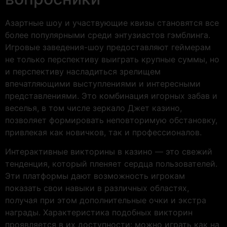
Азартные шоу и участвующие квизы становятся все
более популярными среди энтузиастов гэмблинга.
Игровые заведения-шоу предоставляют геймерам
не только перспективу выиграть крупные суммы, но
и перспективу насладиться зрелищем
впечатляющими выступлениями и интересными
представлениями. Это комбинация игорных забав и
веселья, в том числе зеркало Джет казино,
позволяет формировать неповторимую обстановку,
привлекая как новичков, так и профессионалов.
Интерактивные викторины в казино — это свежий
тенденция, который пленяет сердца пользователей.
Эти платформы дают возможность игрокам
показать свои навыки в различных областях,
получая при этом дополнительные очки и экстра
награды. Характеристика подобных викторин
проявляется в их доступности: можно играть как на