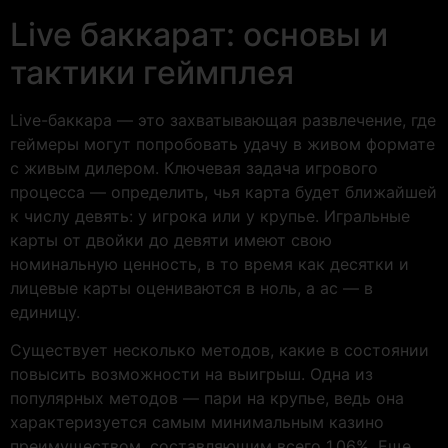
Live бaккaрaт: основы и
тактики геймплея
Live-баккара — это захватывающая развлечение, где
геймеры могут попробовать удачу в живом формате
с живым дилером. Ключевая задача игрового
процесса — определить, чья карта будет ближайшей
к числу девять: у игрока или у крупье. Игральные
карты от двойки до девяти имеют свою
номинальную ценность, в то время как десятки и
лицевые карты оцениваются в ноль, а ас — в
единицу.
Существует несколько методов, какие в состоянии
повысить возможности на выигрыш. Одна из
популярных методов — пари на крупье, ведь она
характеризуется самым минимальным казино
преимуществом, составляющим всего 1,06%. Еще