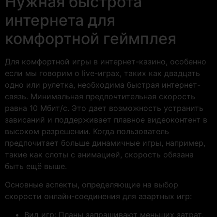
Нужная быстрота
интернета для
комфортной геймплея
Для комфортной игры в интернет-казино, особенно
если мы говорим о live-играх, таких как двадцать
одно или рулетка, необходима быстрая интернет-
связь. Минимальная предпочтительная скорость
равна 10 Мбит/с. Это дает возможность устранить
зависаний и поддерживает плавное видеоконтент в
высоком разрешении. Когда пользователь
предпочитает больше динамичные игры, например,
такие как слоты с анимацией, скорость обязана
быть ещё выше.
Основные аспекты, определяющие на выбор
скорости онлайн-соединения для азартных игр:
Вид игр: Планы запрашивают меньших затрат,