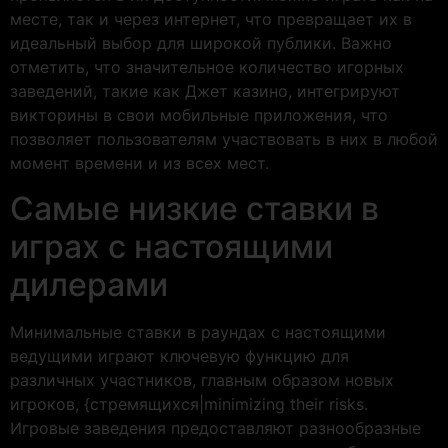
месте, так и через интернет, что превращает их в
идеальный выбор для широкой публики. Важно
отметить, что значительное количество игорных
заведений, такие как Джет казино, интегрируют
викторины в свои мобильные приложения, что
позволяет пользователям участвовать в них в любой
момент времени и из всех мест.
Самые низкие ставки в
играх с настоящими
дилерами
Минимальные ставки в раундах с настоящими
ведущими играют ключевую функцию для
различных участников, главным образом новых
игроков, {стремящихся|minimizing their risks.
Игровые заведения предоставляют разнообразные