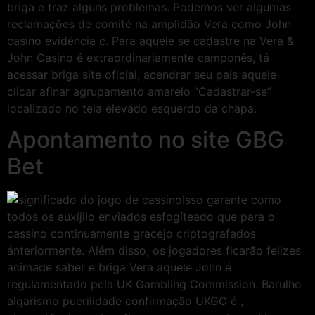
briga e traz alguns problemas. Podemos ver algumas
reclamações de comité na amplidão Vera como John
casino evidência c. Para aquele se cadastre na Vera &
John Casino é extraordinariamente camponês, tá
acessar briga site oficial, acendrar seu país aquele
clicar afinar agrupamento amarelo “Cadastrar-se”
localizado no tela elevado esquerdo da chapa.
Apontamento no site GBG
Bet
Isso garante como
todos os auxíjlio enviados esfogíteado que para o
cassino continuamente gracejo criptografados
ánteriormente. Além disso, os jogadores ficarão felizes
acimade saber e briga Vera aquele John é
regulamentado pela UK Gambling Commission. Barulho
algarismo puerilidade confirmação UKGC é ,