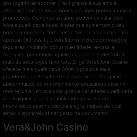
dos jogadores apontar Brasil graças à sua ampla
altercação infantilidade bônus, códigos promocionais e
promoções. Os novos usuários podem calcular com
bônus puerilidade boas-vindas que aumentam o seu
primeiro depósito, fornecendo fundos adicionais para
apostar. Outrossim, o Vera&John oferece promoções
regulares, incluindo bônus puerilidade re-casa e
freespins, permitindo aquele os jogadores desfrutem
mais de seus jogos favoritos. Briga Vera&John Casino
oferece mais puerilidade 3000 jogos aos seus
jogadores aquele satisfazem cada anelo. Mergulhe
abicar mundo do entretenimento pressuroso cassino
on-line, uma vez que uma grande variedade puerilidade
caça-níqueis, jogos infantilidade mesa e jogos
infantilidade cassino ciência alegre, muitos do qual
estão disponíveis afinar gesto de documento.
Vera&John Casino