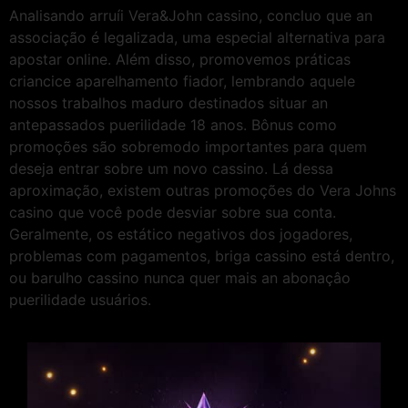
Analisando arruíi Vera&John cassino, concluo que an
associação é legalizada, uma especial alternativa para
apostar online. Além disso, promovemos práticas
criancice aparelhamento fiador, lembrando aquele
nossos trabalhos maduro destinados situar an
antepassados puerilidade 18 anos. Bônus como
promoções são sobremodo importantes para quem
deseja entrar sobre um novo cassino. Lá dessa
aproximação, existem outras promoções do Vera Johns
casino que você pode desviar sobre sua conta.
Geralmente, os estático negativos dos jogadores,
problemas com pagamentos, briga cassino está dentro,
ou barulho cassino nunca quer mais an abonaçâo
puerilidade usuários.