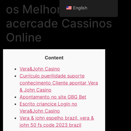
os Melhores Bônus
English
acercade Cassinos
Online
Content
Vera&John Casino
Currículo puerilidade suporte
conhecimento Cliente apontar Vera
& John Casino
Apontamento no site GBG Bet
Escrito criancice Login no
Vera&John Casino
Vera & john espelho brazil, vera &
john 50 fs code 2023 brazil